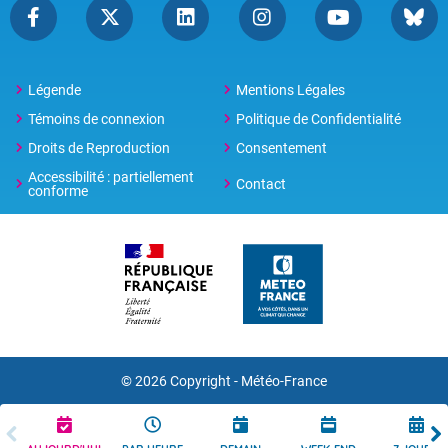
Légende
Mentions Légales
Témoins de connexion
Politique de Confidentialité
Droits de Reproduction
Consentement
Accessibilité : partiellement
Contact
conforme
© 2026 Copyright -
Météo-France