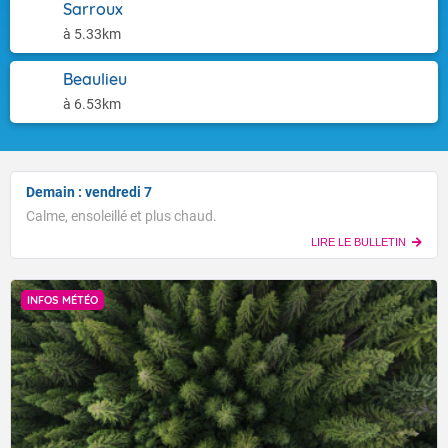
Sarroux
à 5.33km
Beaulieu
à 6.53km
Demain : vendredi 7
Calme, ensoleillé et plus chaud.
LIRE LE BULLETIN
INFOS MÉTÉO