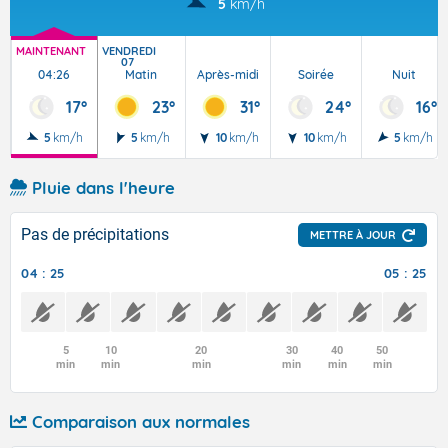
5
km/h
MAINTENANT
VENDREDI
07
04:26
Matin
Après-midi
Soirée
Nuit
17°
23°
31°
24°
16°
5
km/h
5
km/h
10
km/h
10
km/h
5
km/h
Pluie dans l'heure
Pas de précipitations
METTRE À JOUR
04 : 25
05 : 25
5
10
20
30
40
50
min
min
min
min
min
min
Comparaison aux normales