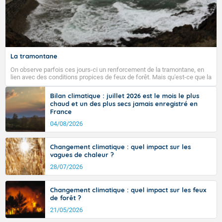
La tramontane
On observe parfois ces jours-ci un renforcement de la tramontane, en
lien avec des conditions propices de feux de forêt. Mais qu'est-ce que la
tramontane ? Quelles sont ses caractéristiques ? La tramontane est un
vent turbulent soufflant de secteur nord-ouest à nord, ou ouest à nord-
Bilan climatique : juillet 2026 est le mois le plus
ouest, dans un secteur qui part du Roussillon à la vallée de l’Aude et à
chaud et un des plus secs jamais enregistré en
l’ouest de l’Hérault. L’étymologie de ce vent vient du latin trasmontanus,
France
signifiant au-delà des monts, en allusion aux régions montagneuses
d’où provient ce vent.
04/08/2026
Changement climatique : quel impact sur les
vagues de chaleur ?
28/07/2026
Changement climatique : quel impact sur les feux
de forêt ?
21/05/2026