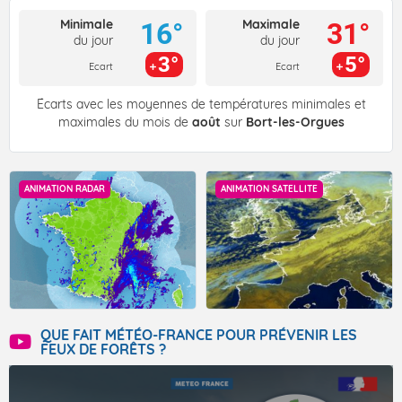
Minimale
Maximale
16°
31°
du jour
du jour
3°
5°
Ecart
Ecart
Écarts avec les moyennes de températures minimales et
maximales du mois de
août
sur
Bort-les-Orgues
ANIMATION RADAR
ANIMATION SATELLITE
QUE FAIT MÉTÉO-FRANCE POUR PRÉVENIR LES
FEUX DE FORÊTS ?