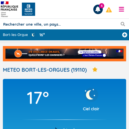
4
16°
Bort-les-Orgues
...
Prévisions
TOUS LES RÉSULTATS
METEO BORT-LES-ORGUES (19110)
Articles
17°
Ciel clair