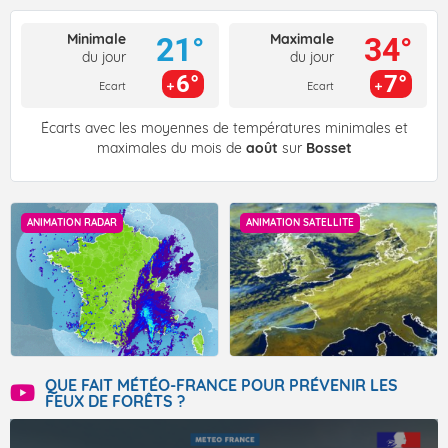
Minimale
Maximale
21°
34°
du jour
du jour
6°
7°
Ecart
Ecart
Écarts avec les moyennes de températures minimales et
maximales du mois de
août
sur
Bosset
ANIMATION RADAR
ANIMATION SATELLITE
QUE FAIT MÉTÉO-FRANCE POUR PRÉVENIR LES
FEUX DE FORÊTS ?