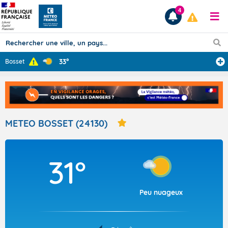
4
33°
Bosset
Prévisions
TOUS LES RÉSULTATS
METEO BOSSET (24130)
Articles
31°
Peu nuageux