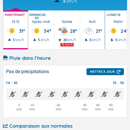
5
km/h
MAINTENANT
DIMANCHE
LUNDI 10
09
14:12
Après-midi
Soirée
Nuit
Matin
31°
34°
28°
21°
24°
5
km/h
5
km/h
20
km/h
5
km/h
5
km/h
75 km/h
Pluie dans l'heure
Pas de précipitations
METTRE À JOUR
14 : 10
15 : 10
5
10
20
30
40
50
min
min
min
min
min
min
Comparaison aux normales