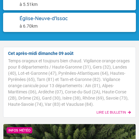
à 5.51km
Église-Neuve-d'Issac
à 6.70km
Cet après-midi dimanche 09 août
Temps orageux et toujours bien chaud. Vigilance orange orages
pour 8 départements / Haute-Garonne (31), Gers (32), Landes
(40), Lot-et-Garonne (47), Pyrénées-Atlantiques (64), Hautes-
Pyrénées (65), Tarn (81) et Tarn-et-Garonne (82). Vigilance
orange canicule pour 13 départements : Ain (01), Alpes-
Maritimes (06), Ardèche (07), Corse-du-Sud (2A), Haute-Corse
(2B), Drôme (26), Gard (30), Isère (38), Rhône (69), Savoie (73),
Haute-Savoie (74), Var (83) et Vaucluse (84).
LIRE LE BULLETIN
INFOS MÉTÉO