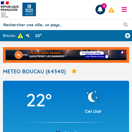
4
20°
Boucau
Prévisions
TOUS LES RÉSULTATS
METEO BOUCAU (64340)
Articles
22°
Ciel clair