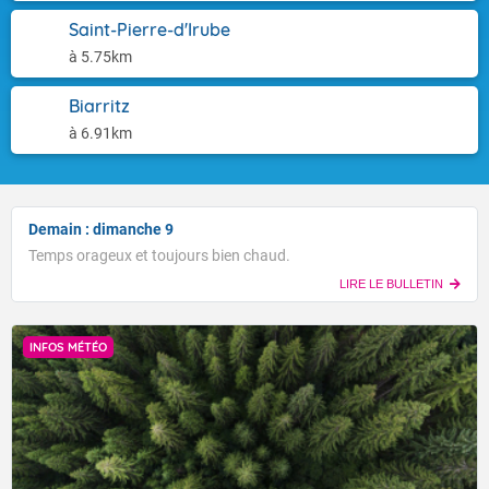
Saint-Pierre-d'Irube
à 5.75km
Biarritz
à 6.91km
Demain : dimanche 9
Temps orageux et toujours bien chaud.
LIRE LE BULLETIN
INFOS MÉTÉO