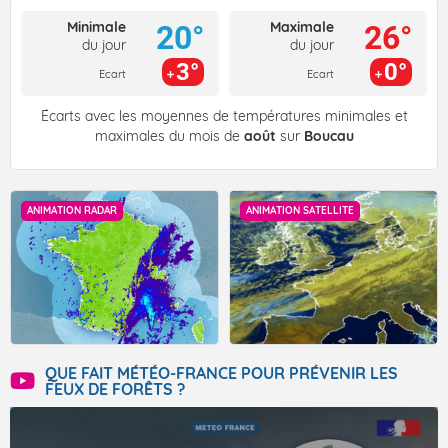
Minimale
Maximale
20°
26°
du jour
du jour
3°
0°
Ecart
Ecart
Écarts avec les moyennes de températures minimales et
maximales du mois de
août
sur
Boucau
ANIMATION RADAR
ANIMATION SATELLITE
QUE FAIT MÉTÉO-FRANCE POUR PRÉVENIR LES
FEUX DE FORÊTS ?