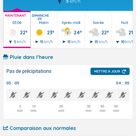
5
km/h
MAINTENANT
DIMANCHE
09
03:06
Matin
Après-midi
Soirée
Nuit
22°
23°
24°
22°
21°
5
km/h
15
km/h
15
km/h
15
km/h
10
km/h
Pluie dans l'heure
Pas de précipitations
METTRE À JOUR
03 : 05
04 : 05
5
10
20
30
40
50
min
min
min
min
min
min
Comparaison aux normales