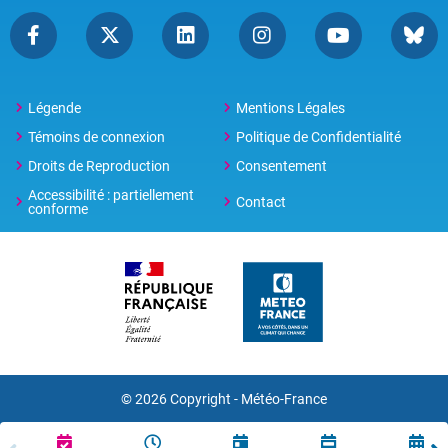
Légende
Mentions Légales
Témoins de connexion
Politique de Confidentialité
Droits de Reproduction
Consentement
Accessibilité : partiellement
Contact
conforme
© 2026 Copyright -
Météo-France