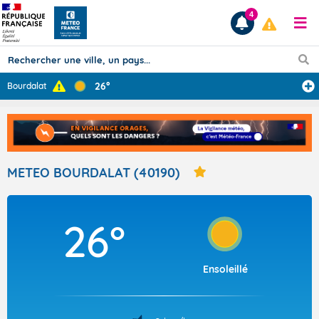
4
26°
Bourdalat
Prévisions
TOUS LES RÉSULTATS
METEO BOURDALAT (40190)
Articles
26°
Ensoleillé