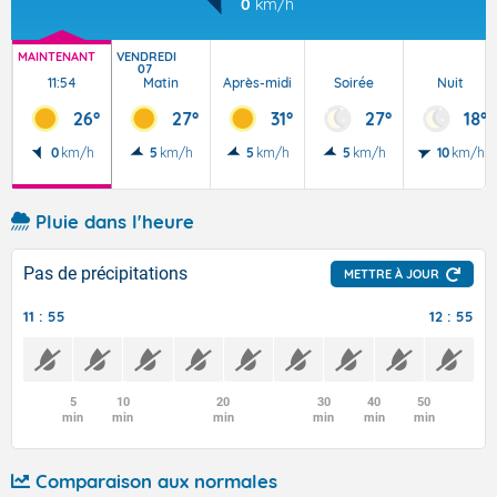
0
km/h
MAINTENANT
VENDREDI
07
11:54
Matin
Après-midi
Soirée
Nuit
26°
27°
31°
27°
18°
0
km/h
5
km/h
5
km/h
5
km/h
10
km/h
Pluie dans l'heure
Pas de précipitations
METTRE À JOUR
11 : 55
12 : 55
5
10
20
30
40
50
min
min
min
min
min
min
Comparaison aux normales