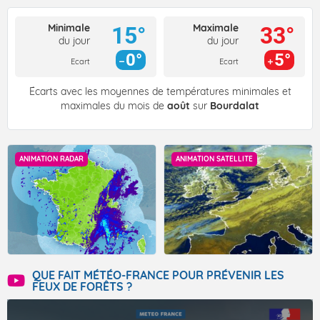
Minimale
Maximale
15°
33°
du jour
du jour
0°
5°
Ecart
Ecart
Écarts avec les moyennes de températures minimales et
maximales du mois de
août
sur
Bourdalat
ANIMATION RADAR
ANIMATION SATELLITE
QUE FAIT MÉTÉO-FRANCE POUR PRÉVENIR LES
FEUX DE FORÊTS ?