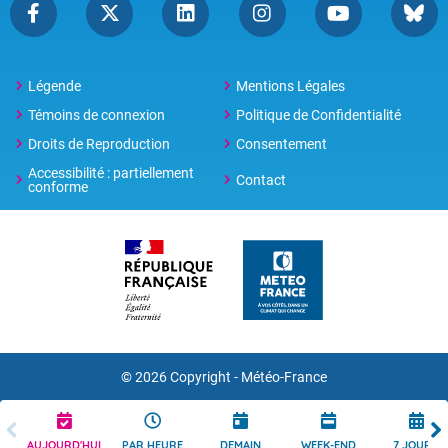
Légende
Mentions Légales
Témoins de connexion
Politique de Confidentialité
Droits de Reproduction
Consentement
Accessibilité : partiellement
Contact
conforme
© 2026 Copyright -
Météo-France
AUJOURD'HUI
PAR HEURE
DEMAIN
WEEK-END
7 JOURS