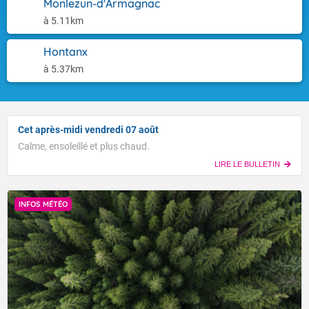
Monlezun-d'Armagnac
à 5.11km
Hontanx
à 5.37km
Cet après-midi vendredi 07 août
Calme, ensoleillé et plus chaud.
LIRE LE BULLETIN
INFOS MÉTÉO