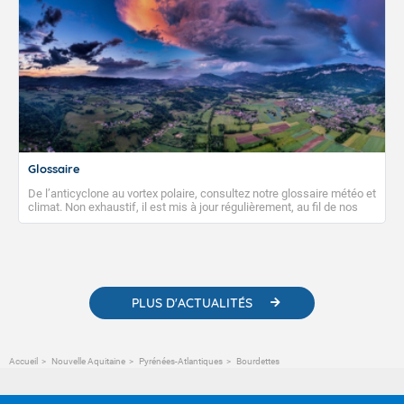
Glossaire
De l’anticyclone au vortex polaire, consultez notre glossaire météo et
climat. Non exhaustif, il est mis à jour régulièrement, au fil de nos
publications. Vous y trouverez également des liens utiles vers nos
contenus pédagogiques concernant les phénomènes
météorologiques et des informations scientifiques sur le
changement climatique.
PLUS D'ACTUALITÉS
Accueil
Nouvelle Aquitaine
Pyrénées-Atlantiques
Bourdettes