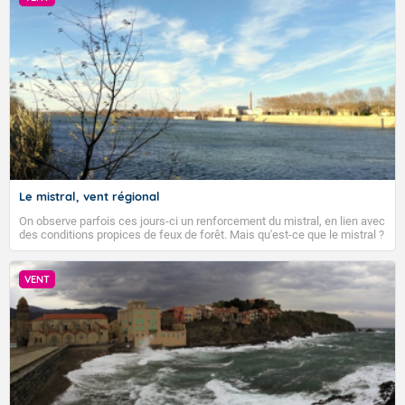
Les températures devraient rester globalement
Bourgogne Franche-Comté. Le ciel est temporairement
supérieures aux normales de saison.
gris sous des entrées maritimes sur le Béarn et le Pays
basque, voilé sur le littoral normand, et de la Picardie
Dernière mise à jour le 09/08/2026, prochain bulletin
Accéder au site de Météo-France
prévu le 10/08/2026.
aux Flandres. Partout ailleurs, le soleil domine assez
largement. L'après-midi, de nouveaux foyers orageux se
développent principalement sur le relief, mais
localement également du Poitou vers le sud de la
Fermer
Bourgogne. Des orages éclatent sur la chaine des
Pyrénées pouvant déborder en fin de journée sur le sud
de Midi-Pyrénées. Un vent de secteur nord-ouest est
sensible l'après-midi près des frontières du Nord-Est.
Le mistral, vent régional
Sous les orages, les rafales peuvent atteindre par
On observe parfois ces jours-ci un renforcement du mistral, en lien avec
endroit les 80 km/h. Coté températures, la canicule
des conditions propices de feux de forêt. Mais qu'est-ce que le mistral ?
s'étend vers le Centre-Est. Les minimales varient
Quelles sont ses caractéristiques ? Le mistral est un vent régional,
généralement entre 13 à 21 degrés, localement jusqu'à
turbulent et généralement sec, pouvant souffler à une vitesse moyenne
de 50 km/h et atteindre 80 à 100 km/h en rafales, parfois davantage. Il
24/26 degrés près de la Grande bleue. Les maximales
VENT
parcourt la basse vallée du Rhône et la Provence et envahit le littoral
s'inscrivent entre 22 et 25 degrés sur les côtes de
méditerranéen à partir de la Camargue.
Manche et sur le nord Bretagne, 30 à 35 sur le reste de
l'hexagone, et jusqu'à 36 à 39 degrés en basse vallée
du Rhône, dans l'intérieur de la Provence.