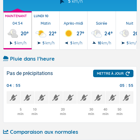
5
km/h
MAINTENANT
LUNDI 10
04:54
Matin
Après-midi
Soirée
Nuit
20°
22°
27°
24°
20
5
km/h
5
km/h
5
km/h
10
km/h
5
km/h
Pluie dans l'heure
Pas de précipitations
METTRE À JOUR
04 : 55
05 : 55
5
10
20
30
40
50
min
min
min
min
min
min
Comparaison aux normales