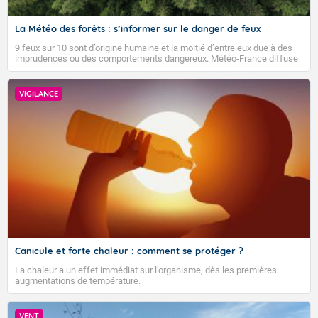
La Météo des forêts : s’informer sur le danger de feux
9 feux sur 10 sont d’origine humaine et la moitié d’entre eux due à des
imprudences ou des comportements dangereux. Météo-France diffuse
depuis 2023 la Météo des forêts afin d’informer quotidiennement le
public sur le niveau de danger de feux de forêts et faire connaître les
bons gestes pour éviter les départs d’incendie.
VIGILANCE
Voici les températures maximales prévues pour le lundi
10 août 2026 : Brest : 25 Paris : 32 Lyon : 36 Biarritz :
26 Cherbourg : 23 Tours : 33 Clermont-Fd : 33
Perpignan : 32 Rennes : 30 Nancy : 33 Limoges : 33
TENDANCE POUR LES JOURS SUIVANTS
Marseille : 35 Nantes : 33 Strasbourg : 34 Bordeaux :
31 Nice : 32 Lille : 27 Dijon : 33 Toulouse : 32 Ajaccio :
Pour la semaine du lundi 17 août 2026 au dimanche
34
23 août 2026 :
Demain : lundi10
Les températures devraient rester supérieures aux
Canicule et forte chaleur : comment se protéger ?
normales de saison. Au niveau du temps sensible,
VIGILANCE ROUGE
aucun scénario ne se dégage pour le moment.
Forte chaleur et orages locaux
La chaleur a un effet immédiat sur l’organisme, dès les premières
augmentations de température.
Tendance des températures pour la période du lundi
En matinée, des averses résiduelles concernent le
24 août 2026 au dimanche 6 septembre 2026 :
Poitou-Charentes, l'Auvergne Rhône-Alpes et la
VENT