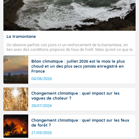
La tramontane
On observe parfois ces jours-ci un renforcement de la tramontane, en
lien avec des conditions propices de feux de forêt. Mais qu'est-ce que la
tramontane ? Quelles sont ses caractéristiques ? La tramontane est un
vent turbulent soufflant de secteur nord-ouest à nord, ou ouest à nord-
Bilan climatique : juillet 2026 est le mois le plus
ouest, dans un secteur qui part du Roussillon à la vallée de l’Aude et à
chaud et un des plus secs jamais enregistré en
l’ouest de l’Hérault. L’étymologie de ce vent vient du latin trasmontanus,
France
signifiant au-delà des monts, en allusion aux régions montagneuses
d’où provient ce vent.
04/08/2026
Changement climatique : quel impact sur les
vagues de chaleur ?
28/07/2026
Changement climatique : quel impact sur les feux
de forêt ?
21/05/2026