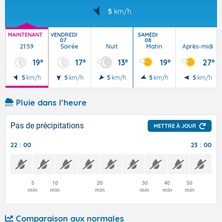
5
km/h
MAINTENANT
VENDREDI
SAMEDI
07
08
21:59
Soirée
Nuit
Matin
Après-midi
19°
17°
13°
19°
27°
5
km/h
5
km/h
5
km/h
5
km/h
5
km/h
Pluie dans l'heure
Pas de précipitations
METTRE À JOUR
22 : 00
23 : 00
5
10
20
30
40
50
min
min
min
min
min
min
Comparaison aux normales