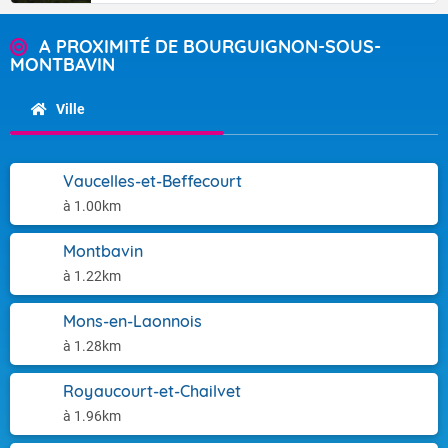
A PROXIMITÉ DE BOURGUIGNON-SOUS-
MONTBAVIN
Ville
Vaucelles-et-Beffecourt
à 1.00km
Montbavin
à 1.22km
Mons-en-Laonnois
à 1.28km
Royaucourt-et-Chailvet
à 1.96km