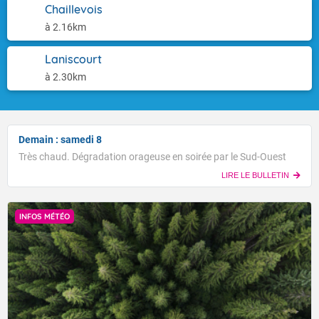
Chaillevois
à 2.16km
Laniscourt
à 2.30km
Demain : samedi 8
Très chaud. Dégradation orageuse en soirée par le Sud-Ouest
LIRE LE BULLETIN
INFOS MÉTÉO