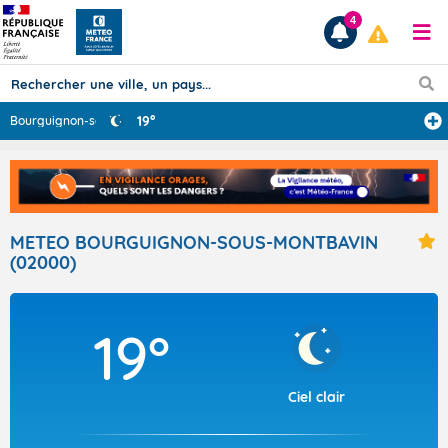
4
19°
Bourguignon-sou
...
Prévisions
TOUS LES RÉSULTATS
METEO BOURGUIGNON-SOUS-MONTBAVIN
(02000)
Articles
19°
Ciel clair