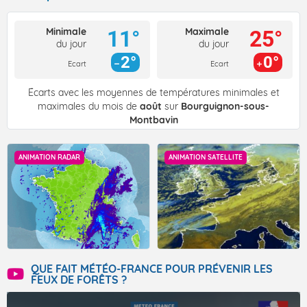
Minimale
Maximale
11°
25°
du jour
du jour
2°
0°
Ecart
Ecart
Écarts avec les moyennes de températures minimales et
maximales du mois de
août
sur
Bourguignon-sous-
Montbavin
ANIMATION RADAR
ANIMATION SATELLITE
QUE FAIT MÉTÉO-FRANCE POUR PRÉVENIR LES
FEUX DE FORÊTS ?