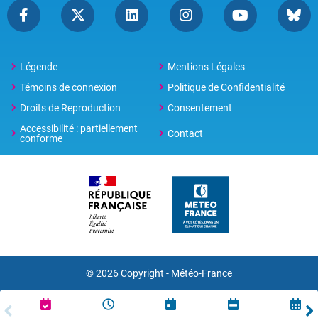
Légende
Mentions Légales
Témoins de connexion
Politique de Confidentialité
Droits de Reproduction
Consentement
Accessibilité : partiellement
Contact
conforme
© 2026 Copyright -
Météo-France