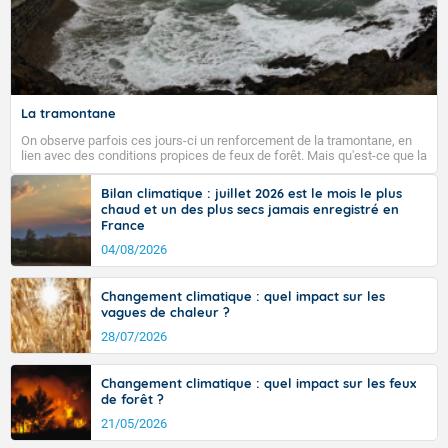
La tramontane
On observe parfois ces jours-ci un renforcement de la tramontane, en
lien avec des conditions propices de feux de forêt. Mais qu'est-ce que la
tramontane ? Quelles sont ses caractéristiques ? La tramontane est un
vent turbulent soufflant de secteur nord-ouest à nord, ou ouest à nord-
Bilan climatique : juillet 2026 est le mois le plus
ouest, dans un secteur qui part du Roussillon à la vallée de l’Aude et à
chaud et un des plus secs jamais enregistré en
l’ouest de l’Hérault. L’étymologie de ce vent vient du latin trasmontanus,
France
signifiant au-delà des monts, en allusion aux régions montagneuses
d’où provient ce vent.
04/08/2026
Changement climatique : quel impact sur les
vagues de chaleur ?
28/07/2026
Changement climatique : quel impact sur les feux
de forêt ?
21/05/2026