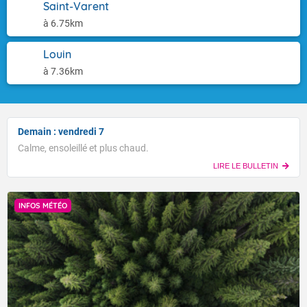
Saint-Varent
à 6.75km
Louin
à 7.36km
Demain : vendredi 7
Calme, ensoleillé et plus chaud.
LIRE LE BULLETIN
INFOS MÉTÉO