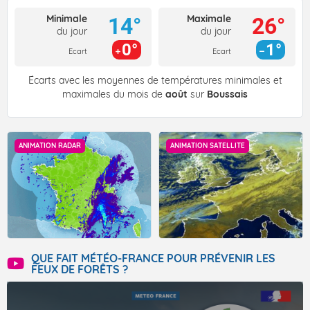
Minimale
Maximale
14°
26°
du jour
du jour
0°
1°
Ecart
Ecart
Écarts avec les moyennes de températures minimales et
maximales du mois de
août
sur
Boussais
ANIMATION RADAR
ANIMATION SATELLITE
QUE FAIT MÉTÉO-FRANCE POUR PRÉVENIR LES
FEUX DE FORÊTS ?