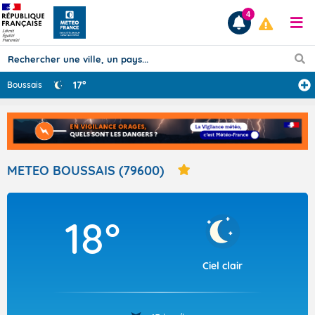
4
17°
Boussais
Prévisions
TOUS LES RÉSULTATS
METEO BOUSSAIS (79600)
Articles
18°
Ciel clair