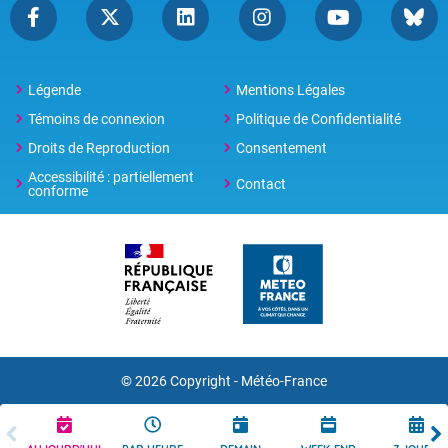
Légende
Mentions Légales
Témoins de connexion
Politique de Confidentialité
Droits de Reproduction
Consentement
Accessibilité : partiellement
Contact
conforme
© 2026 Copyright -
Météo-France