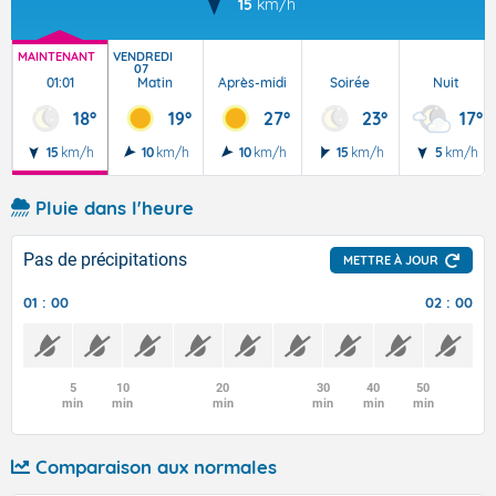
15
km/h
MAINTENANT
VENDREDI
07
01:01
Matin
Après-midi
Soirée
Nuit
18°
19°
27°
23°
17°
15
km/h
10
km/h
10
km/h
15
km/h
5
km/h
Pluie dans l'heure
Pas de précipitations
METTRE À JOUR
01 : 00
02 : 00
5
10
20
30
40
50
min
min
min
min
min
min
Comparaison aux normales