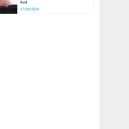
Sud
07/08/2026
it
17°
km/h