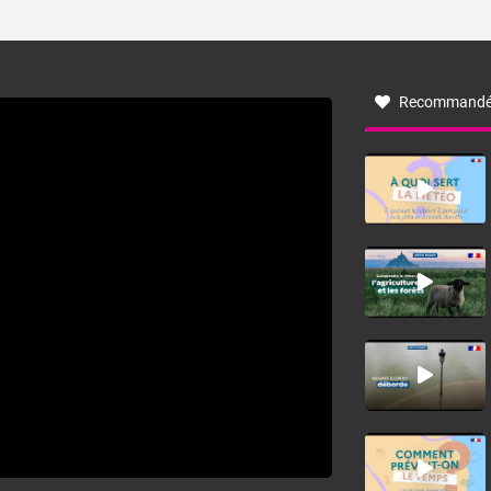
ses caractéristiques ? La tramontane est un vent
turbulent soufflant de secteur nord-ouest à nord, ou ouest
à nord-ouest, dans un secteur qui part du Roussillon à la
vallée de l’Aude et à l’ouest de l’Hérault. L’étymologie de
ce vent vient du latin trasmontanus, signifiant au-delà des
monts, en allusion aux régions montagneuses d’où
Recommandé
provient ce vent.