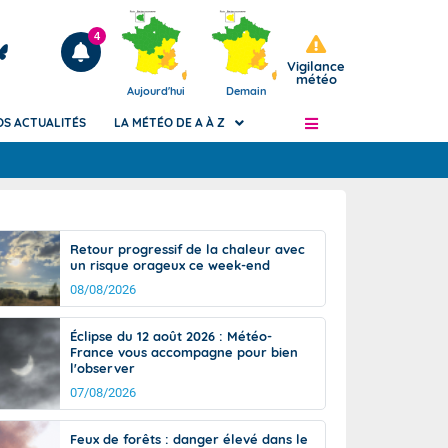
4
Vigilance
météo
Aujourd'hui
Demain
OS ACTUALITÉS
LA MÉTÉO DE A À Z
Articles
ngers
Retour progressif de la chaleur avec
Phénomènes dangereux de J+2 à J+7
un risque orageux ce week-end
civile
Avertissement pluies intenses à l'échelle
08/08/2026
des communes (Apic)
és
Bulletins Marine
Éclipse du 12 août 2026 : Météo-
France vous accompagne pour bien
ateur de
Bulletins d'estimation du risque
l'observer
d'avalanche
07/08/2026
-pompier
Météo des forêts
Vigicrues
Feux de forêts : danger élevé dans le