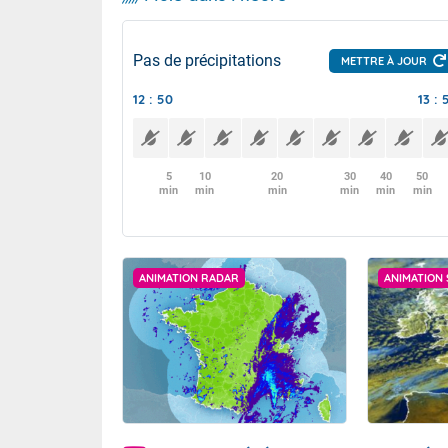
Pas de précipitations
METTRE À JOUR
12 : 50
13 : 
5
10
20
30
40
50
min
min
min
min
min
min
ANIMATION RADAR
ANIMATION 