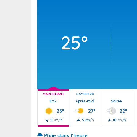
Wallis e
Grand fr
25°
MAINTENANT
SAMEDI 08
12:51
Après-midi
Soirée
25°
27°
22°
5
km/h
5
km/h
10
km/h
Pluie dans l'heure