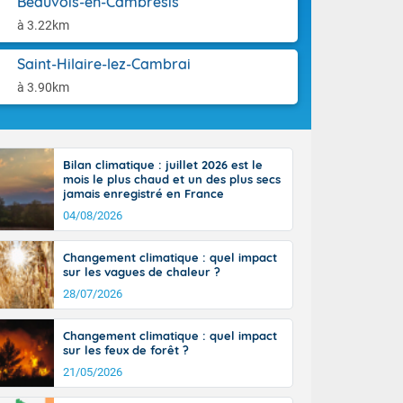
Beauvois-en-Cambrésis
st du pays en
aison.
que sur la
à 3.22km
, la chaine
 par
Saint-Hilaire-lez-Cambrai
ure nuageuse
à 3.90km
n seconde
e Midi-
u-Charentes.
 90 km/h. Les
Bilan climatique : juillet 2026 est le
 30 degrés
mois le plus chaud et un des plus secs
e, avec 34 à
jamais enregistré en France
s, et 39 à 40
04/08/2026
Changement climatique : quel impact
sur les vagues de chaleur ?
28/07/2026
e-Aquitaine,
Changement climatique : quel impact
'Île-de-
sur les feux de forêt ?
isolés
21/05/2026
maritimes sont
 ondées sont