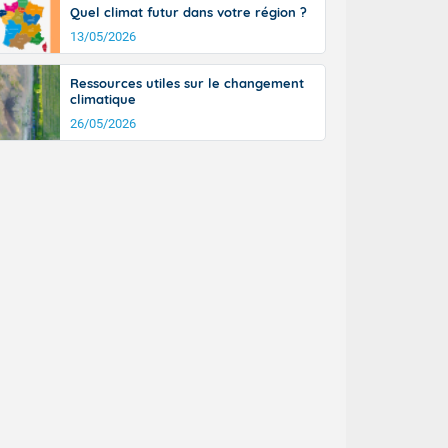
tinée, un peu
Quel climat futur dans votre région ?
ud du pays en
13/05/2026
tique. Des
ers le Jura et
Ressources utiles sur le changement
ancs de
climatique
t lumineux et
26/05/2026
nise sur le
ipitations en
km/h. Côté
mprises entre
 17 en Anjou.
açade
des pointes