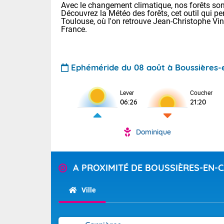
Avec le changement climatique, nos forêts sont
Découvrez la Météo des forêts, cet outil qui pe
Toulouse, où l'on retrouve Jean-Christophe Vi
France.
Ephéméride du 08 août à Boussières
Voici les tem
Lever
Coucher
06:26
21:20
: 22/28 Paris
Clermont-Fd :
Limoges : 24/
Dominique
Lille : 22/29
TENDANCE P
Cet après-mi
Pour la sema
A PROXIMITÉ DE BOUSSIÈRES-EN-
Très chaud
départemen
Au niveau du 
températures 
Maritimes 
Ville
(26), Gard 
Tendance des
(83), et Vau
2026 :