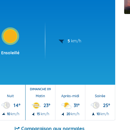
t Futuna
oid
5
km/h
Ensoleillé
DIMANCHE 09
Nuit
Matin
Après-midi
Soirée
Nu
14°
23°
31°
25°
10
km/h
15
km/h
20
km/h
10
km/h
10
Comparaison aux normales