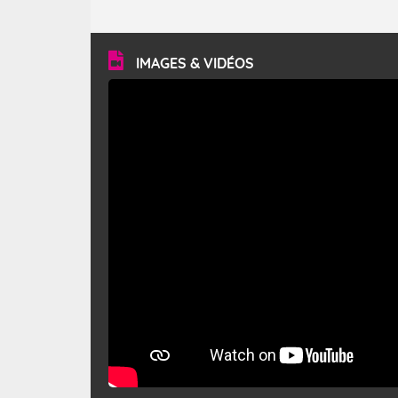
caractéristiques ? Le mistral est un vent régional,
turbulent et généralement sec, pouvant souffler à une
vitesse moyenne de 50 km/h et atteindre 80 à 100 km/h
en rafales, parfois davantage. Il parcourt la basse vallée
du Rhône et la Provence et envahit le littoral
IMAGES & VIDÉOS
méditerranéen à partir de la Camargue.