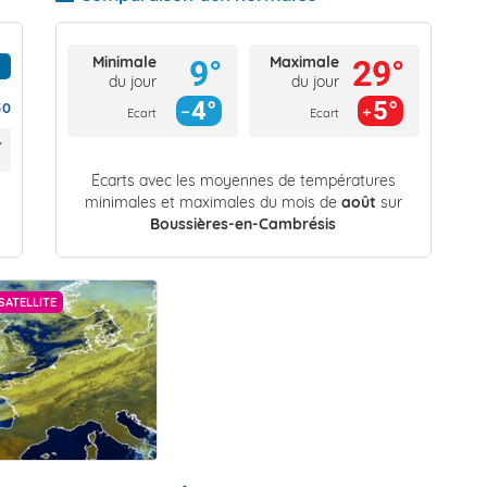
Minimale
Maximale
9°
29°
du jour
du jour
4°
5°
50
Ecart
Ecart
Écarts avec les moyennes de températures
minimales et maximales du mois de
août
sur
Boussières-en-Cambrésis
SATELLITE