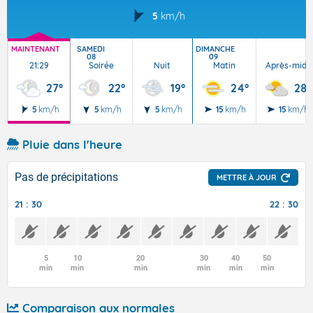
5
km/h
MAINTENANT
SAMEDI
DIMANCHE
08
09
21:29
Soirée
Nuit
Matin
Après-midi
27°
22°
19°
24°
28°
5
km/h
5
km/h
5
km/h
15
km/h
15
km/h
Pluie dans l'heure
Pas de précipitations
METTRE À JOUR
21 : 30
22 : 30
5
10
20
30
40
50
min
min
min
min
min
min
Comparaison aux normales