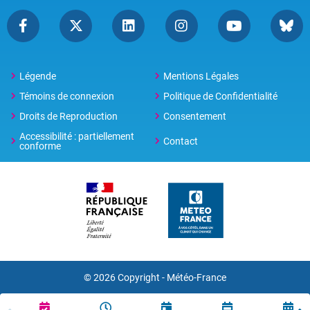
Légende
Mentions Légales
Témoins de connexion
Politique de Confidentialité
Droits de Reproduction
Consentement
Accessibilité : partiellement
Contact
conforme
© 2026 Copyright -
Météo-France