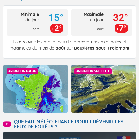
Minimale
Maximale
15°
32°
du jour
du jour
2°
7°
Ecart
Ecart
Écarts avec les moyennes de températures minimales et
maximales du mois de
août
sur
Bouxières-sous-Froidmont
ANIMATION RADAR
ANIMATION SATELLITE
QUE FAIT MÉTÉO-FRANCE POUR PRÉVENIR LES
FEUX DE FORÊTS ?