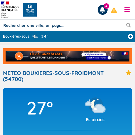
4
24°
Bouxières-sous-
...
Prévisions
TOUS LES RÉSULTATS
METEO BOUXIERES-SOUS-FROIDMONT
(54700)
Articles
27°
Eclaircies