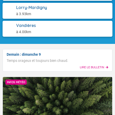
Lorry-Mardigny
à 3.93km
Vandières
à 4.00km
Demain : dimanche 9
Temps orageux et toujours bien chaud.
LIRE LE BULLETIN
INFOS MÉTÉO