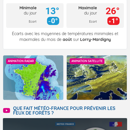
Minimale
Maximale
13°
26°
du jour
du jour
0°
1°
Ecart
Ecart
Écarts avec les moyennes de températures minimales et
maximales du mois de
août
sur
Lorry-Mardigny
ANIMATION RADAR
ANIMATION SATELLITE
QUE FAIT MÉTÉO-FRANCE POUR PRÉVENIR LES
FEUX DE FORÊTS ?