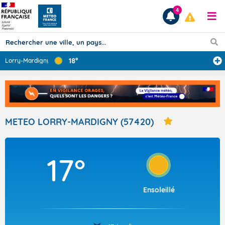
4
18°
Lorry-Mardigny
Prévisions
TOUS LES RÉSULTATS
METEO LORRY-MARDIGNY (57420)
Articles
17°
Ensoleillé