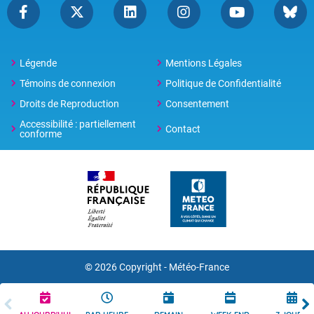
Légende
Mentions Légales
Témoins de connexion
Politique de Confidentialité
Droits de Reproduction
Consentement
Accessibilité : partiellement
Contact
conforme
© 2026 Copyright -
Météo-France