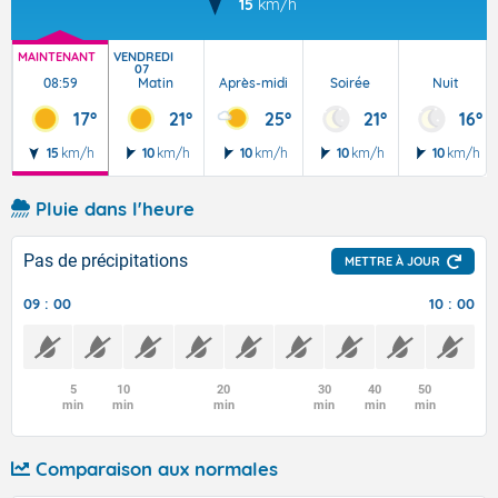
15
km/h
MAINTENANT
VENDREDI
07
08:59
Matin
Après-midi
Soirée
Nuit
17°
21°
25°
21°
16°
15
km/h
10
km/h
10
km/h
10
km/h
10
km/h
Pluie dans l'heure
Pas de précipitations
METTRE À JOUR
09 : 00
10 : 00
5
10
20
30
40
50
min
min
min
min
min
min
Comparaison aux normales