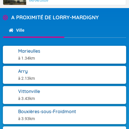
06/08/2026
A PROXIMITÉ DE LORRY-MARDIGNY
Ville
Marieulles
à 1.34km
Arry
à 2.13km
Vittonville
à 3.43km
Bouxières-sous-Froidmont
à 3.93km