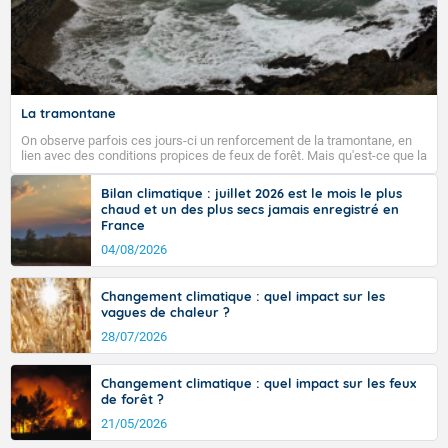
La tramontane
On observe parfois ces jours-ci un renforcement de la tramontane, en
lien avec des conditions propices de feux de forêt. Mais qu'est-ce que la
tramontane ? Quelles sont ses caractéristiques ? La tramontane est un
vent turbulent soufflant de secteur nord-ouest à nord, ou ouest à nord-
Bilan climatique : juillet 2026 est le mois le plus
ouest, dans un secteur qui part du Roussillon à la vallée de l’Aude et à
chaud et un des plus secs jamais enregistré en
l’ouest de l’Hérault. L’étymologie de ce vent vient du latin trasmontanus,
France
signifiant au-delà des monts, en allusion aux régions montagneuses
d’où provient ce vent.
04/08/2026
Changement climatique : quel impact sur les
vagues de chaleur ?
28/07/2026
Changement climatique : quel impact sur les feux
de forêt ?
21/05/2026