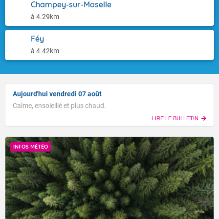
Champey-sur-Moselle
à 4.29km
Féy
à 4.42km
Aujourd'hui vendredi 07 août
Calme, ensoleillé et plus chaud.
LIRE LE BULLETIN
INFOS MÉTÉO