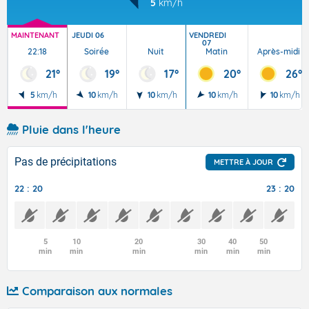
5
km/h
MAINTENANT
JEUDI 06
VENDREDI
07
22:18
Soirée
Nuit
Matin
Après-midi
21°
19°
17°
20°
26°
5
km/h
10
km/h
10
km/h
10
km/h
10
km/h
Pluie dans l'heure
Pas de précipitations
METTRE À JOUR
22 : 20
23 : 20
5
10
20
30
40
50
min
min
min
min
min
min
Comparaison aux normales