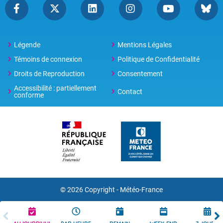
Légende
Mentions Légales
Témoins de connexion
Politique de Confidentialité
Droits de Reproduction
Consentement
Accessibilité : partiellement
Contact
conforme
© 2026 Copyright -
Météo-France