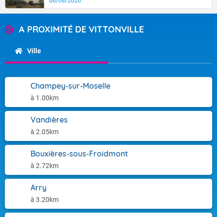
06/08/2026
A PROXIMITÉ DE VITTONVILLE
Ville
Champey-sur-Moselle
à 1.00km
Vandières
à 2.05km
Bouxières-sous-Froidmont
à 2.72km
Arry
à 3.20km