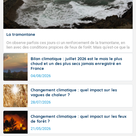
La tramontane
On observe parfois ces jours-ci un renforcement de la tramontane, en
lien avec des conditions propices de feux de forêt. Mais qu'est-ce que la
tramontane ? Quelles sont ses caractéristiques ? La tramontane est un
vent turbulent soufflant de secteur nord-ouest à nord, ou ouest à nord-
Bilan climatique : juillet 2026 est le mois le plus
ouest, dans un secteur qui part du Roussillon à la vallée de l’Aude et à
chaud et un des plus secs jamais enregistré en
l’ouest de l’Hérault. L’étymologie de ce vent vient du latin trasmontanus,
France
signifiant au-delà des monts, en allusion aux régions montagneuses
d’où provient ce vent.
04/08/2026
Changement climatique : quel impact sur les
vagues de chaleur ?
28/07/2026
Changement climatique : quel impact sur les feux
de forêt ?
21/05/2026