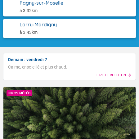
Pagny-sur-Moselle
à 3.32km
Lorry-Mardigny
à 3.43km
Demain : vendredi 7
Calme, ensoleillé et plus chaud.
LIRE LE BULLETIN
INFOS MÉTÉO