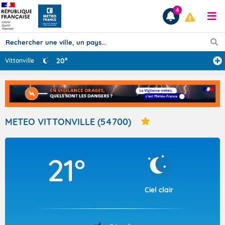
4
20°
Vittonville
Prévisions
TOUS LES RÉSULTATS
METEO VITTONVILLE (54700)
Articles
21°
Ciel clair