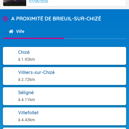
07/08/2026
A PROXIMITÉ DE BRIEUIL-SUR-CHIZÉ
Ville
Chizé
à 1.92km
Villiers-sur-Chizé
à 2.72km
Séligné
à 4.11km
Villefollet
à 4.43km