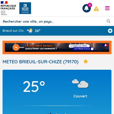
4
26°
Brieuil-sur-Chi
...
Prévisions
TOUS LES RÉSULTATS
METEO BRIEUIL-SUR-CHIZE (79170)
Articles
25°
Couvert