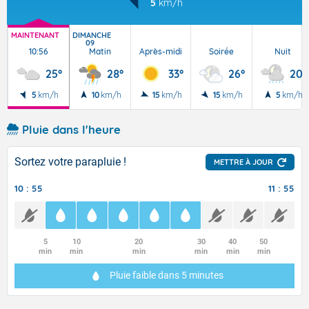
5
km/h
MAINTENANT
DIMANCHE
09
10:56
Matin
Après-midi
Soirée
Nuit
25°
28°
33°
26°
20°
5
km/h
10
km/h
15
km/h
15
km/h
5
km/h
Pluie dans l'heure
Sortez votre parapluie !
METTRE À JOUR
10 : 55
11 : 55
5
10
20
30
40
50
min
min
min
min
min
min
Pluie faible
dans 5 minutes