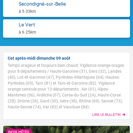
Secondigné-sur-Belle
à 5.33km
Le Vert
à 6.25km
Cet après-midi dimanche 09 août
Temps orageux et toujours bien chaud. Vigilance orange orages
pour 8 départements / Haute-Garonne (31), Gers (32), Landes
(40), Lot-et-Garonne (47), Pyrénées-Atlantiques (64), Hautes-
Pyrénées (65), Tarn (81) et Tarn-et-Garonne (82). Vigilance
orange canicule pour 13 départements : Ain (01), Alpes-
Maritimes (06), Ardèche (07), Corse-du-Sud (2A), Haute-Corse
(2B), Drôme (26), Gard (30), Isère (38), Rhône (69), Savoie (73),
Haute-Savoie (74), Var (83) et Vaucluse (84).
LIRE LE BULLETIN
INFOS MÉTÉO