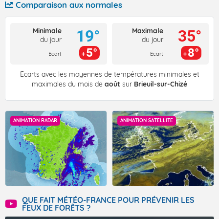
Comparaison aux normales
Minimale
Maximale
19°
35°
du jour
du jour
5°
8°
Ecart
Ecart
Écarts avec les moyennes de températures minimales et
maximales du mois de
août
sur
Brieuil-sur-Chizé
ANIMATION RADAR
ANIMATION SATELLITE
QUE FAIT MÉTÉO-FRANCE POUR PRÉVENIR LES
FEUX DE FORÊTS ?