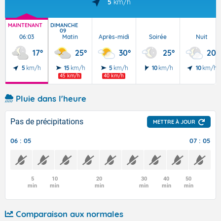
5
km/h
MAINTENANT
DIMANCHE
09
06:03
Matin
Après-midi
Soirée
Nuit
17°
25°
30°
25°
20°
5
km/h
15
km/h
5
km/h
10
km/h
10
km/h
45 km/h
40 km/h
Pluie dans l'heure
Pas de précipitations
METTRE À JOUR
06 : 05
07 : 05
5
10
20
30
40
50
min
min
min
min
min
min
Comparaison aux normales