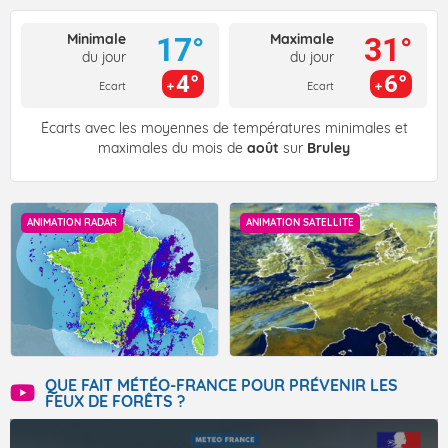
Minimale
Maximale
17°
31°
du jour
du jour
4°
6°
Ecart
Ecart
Écarts avec les moyennes de températures minimales et
maximales du mois de
août
sur
Bruley
ANIMATION RADAR
ANIMATION SATELLITE
QUE FAIT MÉTÉO-FRANCE POUR PRÉVENIR LES
FEUX DE FORÊTS ?