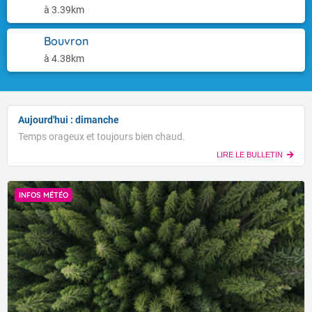
à 3.39km
Bouvron
à 4.38km
Aujourd'hui : dimanche
Temps orageux et toujours bien chaud.
LIRE LE BULLETIN
INFOS MÉTÉO