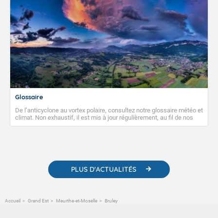
Glossaire
De l’anticyclone au vortex polaire, consultez notre glossaire météo et
climat. Non exhaustif, il est mis à jour régulièrement, au fil de nos
publications. Vous y trouverez également des liens utiles vers nos
contenus pédagogiques concernant les phénomènes
météorologiques et des informations scientifiques sur le
changement climatique.
PLUS D'ACTUALITÉS
Accueil
Grand Est
Meurthe-et-Moselle
Bruley