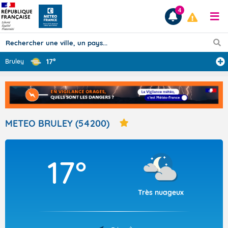
4
17°
Bruley
Prévisions
TOUS LES RÉSULTATS
METEO BRULEY (54200)
Articles
17°
Très nuageux