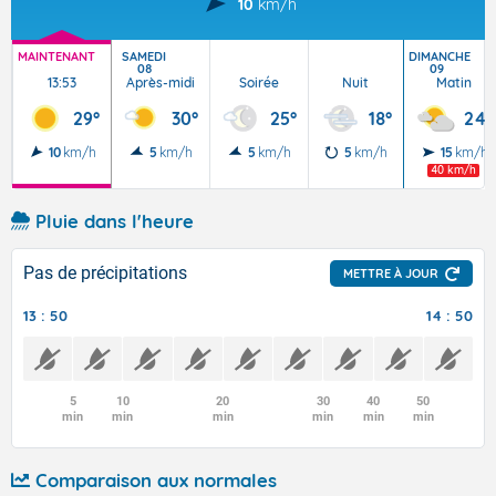
10
km/h
MAINTENANT
SAMEDI
DIMANCHE
08
09
13:53
Après-midi
Soirée
Nuit
Matin
29°
30°
25°
18°
24°
10
km/h
5
km/h
5
km/h
5
km/h
15
km/h
40 km/h
Pluie dans l'heure
Pas de précipitations
METTRE À JOUR
13 : 50
14 : 50
5
10
20
30
40
50
min
min
min
min
min
min
Comparaison aux normales