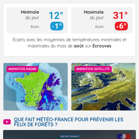
Minimale
Maximale
12°
31°
du jour
du jour
1°
6°
Ecart
Ecart
Écarts avec les moyennes de températures minimales et
maximales du mois de
août
sur
Écrouves
ANIMATION RADAR
ANIMATION SATELLITE
QUE FAIT MÉTÉO-FRANCE POUR PRÉVENIR LES
FEUX DE FORÊTS ?