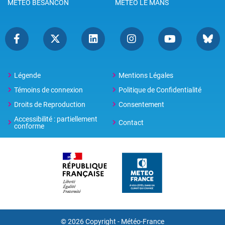
METEO BESANCON
METEO LE MANS
Légende
Mentions Légales
Témoins de connexion
Politique de Confidentialité
Droits de Reproduction
Consentement
Accessibilité : partiellement
Contact
conforme
© 2026 Copyright -
Météo-France