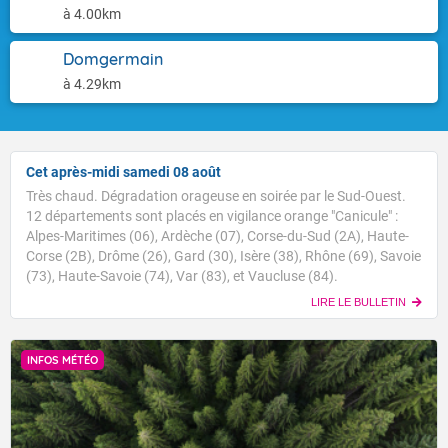
à 4.00km
Domgermain
à 4.29km
Cet après-midi samedi 08 août
Très chaud. Dégradation orageuse en soirée par le Sud-Ouest.
12 départements sont placés en vigilance orange "Canicule" :
Alpes-Maritimes (06), Ardèche (07), Corse-du-Sud (2A), Haute-
Corse (2B), Drôme (26), Gard (30), Isère (38), Rhône (69), Savoie
(73), Haute-Savoie (74), Var (83), et Vaucluse (84).
LIRE LE BULLETIN
INFOS MÉTÉO