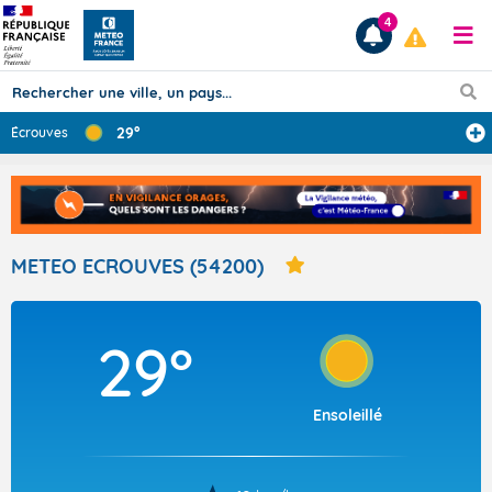
4
29°
Écrouves
Prévisions
TOUS LES RÉSULTATS
METEO ECROUVES (54200)
Articles
29°
Ensoleillé