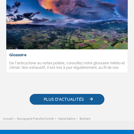
Glossaire
De l’anticyclone au vortex polaire, consultez notre glossaire météo et
climat. Non exhaustif, il est mis à jour régulièrement, au fil de nos
publications. Vous y trouverez également des liens utiles vers nos
contenus pédagogiques concernant les phénomènes
météorologiques et des informations scientifiques sur le
changement climatique.
PLUS D'ACTUALITÉS
Accueil
Bourgogne-Franche-Comté
Haute-Saône
Buthiers