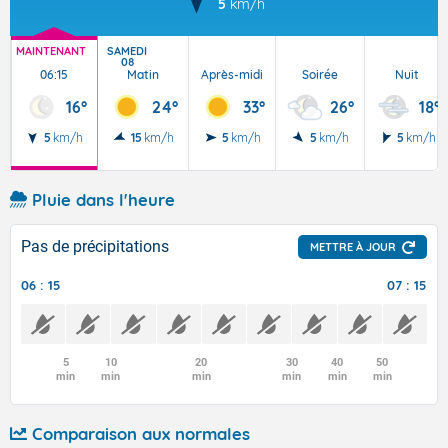
5
km/h
MAINTENANT
SAMEDI
08
06:15
Matin
Après-midi
Soirée
Nuit
16°
24°
33°
26°
18°
5
km/h
15
km/h
5
km/h
5
km/h
5
km/h
Pluie dans l'heure
Pas de précipitations
METTRE À JOUR
06 : 15
07 : 15
5
10
20
30
40
50
min
min
min
min
min
min
Comparaison aux normales