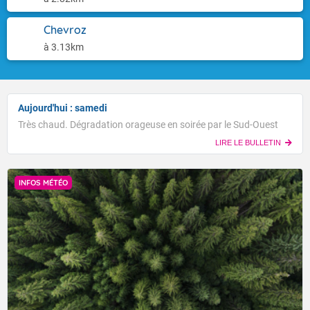
Chevroz
à 3.13km
Aujourd'hui : samedi
Très chaud. Dégradation orageuse en soirée par le Sud-Ouest
LIRE LE BULLETIN
INFOS MÉTÉO