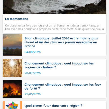
La tramontane
On observe parfois ces jours-ci un renforcement de la tramontane, en
lien avec des conditions propices de feux de forêt. Mais qu'est-ce que la
tramontane ? Quelles sont ses caractéristiques ? La tramontane est un
vent turbulent soufflant de secteur nord-ouest à nord, ou ouest à nord-
Bilan climatique : juillet 2026 est le mois le plus
ouest, dans un secteur qui part du Roussillon à la vallée de l’Aude et à
chaud et un des plus secs jamais enregistré en
l’ouest de l’Hérault. L’étymologie de ce vent vient du latin trasmontanus,
France
signifiant au-delà des monts, en allusion aux régions montagneuses
d’où provient ce vent.
04/08/2026
Changement climatique : quel impact sur les
vagues de chaleur ?
28/07/2026
Changement climatique : quel impact sur les feux
de forêt ?
21/05/2026
Quel climat futur dans votre région ?