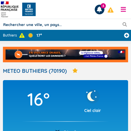
4
17°
Buthiers
Prévisions
TOUS LES RÉSULTATS
METEO BUTHIERS (70190)
Articles
16°
Ciel clair