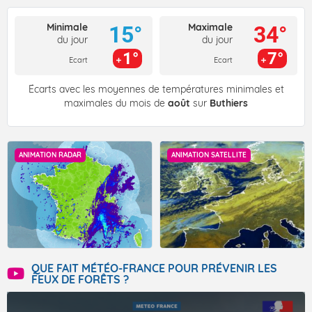
Minimale
Maximale
15°
34°
du jour
du jour
1°
7°
Ecart
Ecart
Écarts avec les moyennes de températures minimales et
maximales du mois de
août
sur
Buthiers
ANIMATION RADAR
ANIMATION SATELLITE
QUE FAIT MÉTÉO-FRANCE POUR PRÉVENIR LES
FEUX DE FORÊTS ?