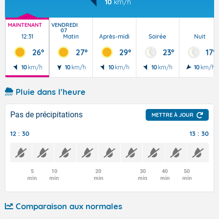
10
km/h
MAINTENANT
VENDREDI
07
12:31
Matin
Après-midi
Soirée
Nuit
26°
27°
29°
23°
17°
10
km/h
10
km/h
10
km/h
10
km/h
10
km/h
Pluie dans l'heure
Pas de précipitations
METTRE À JOUR
12 : 30
13 : 30
5
10
20
30
40
50
min
min
min
min
min
min
Comparaison aux normales