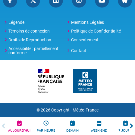
Légende
Mentions Légales
Témoins de connexion
Politique de Confidentialité
Droits de Reproduction
Consentement
Accessibilité : partiellement
Contact
conforme
© 2026 Copyright -
Météo-France
AUJOURD'HUI
PAR HEURE
DEMAIN
WEEK-END
7 JOURS