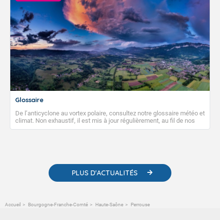
Glossaire
De l’anticyclone au vortex polaire, consultez notre glossaire météo et
climat. Non exhaustif, il est mis à jour régulièrement, au fil de nos
publications. Vous y trouverez également des liens utiles vers nos
contenus pédagogiques concernant les phénomènes
météorologiques et des informations scientifiques sur le
changement climatique.
PLUS D'ACTUALITÉS
Accueil
Bourgogne-Franche-Comté
Haute-Saône
Perrouse