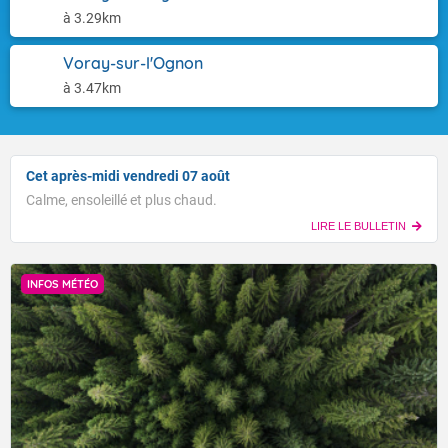
à 3.29km
Voray-sur-l'Ognon
à 3.47km
Cet après-midi vendredi 07 août
Calme, ensoleillé et plus chaud.
LIRE LE BULLETIN
INFOS MÉTÉO