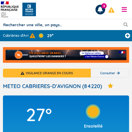
4
29°
Cabrières-d'Avi
...
Prévisions
TOUS LES RÉSULTATS
VIGILANCE ORANGE EN COURS
Consulter
Articles
METEO CABRIERES-D'AVIGNON (84220)
27°
Ensoleillé