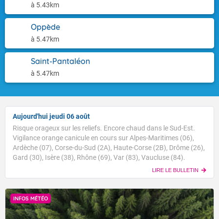
à 5.43km
Oppède
à 5.47km
Saint-Pantaléon
à 5.47km
Aujourd'hui jeudi 06 août
Risque orageux sur les reliefs. Encore chaud dans le Sud-Est.
Vigilance orange canicule en cours sur Alpes-Maritimes (06),
Ardèche (07), Corse-du-Sud (2A), Haute-Corse (2B), Drôme (26),
Gard (30), Isère (38), Rhône (69), Var (83), Vaucluse (84).
LIRE LE BULLETIN
INFOS MÉTÉO