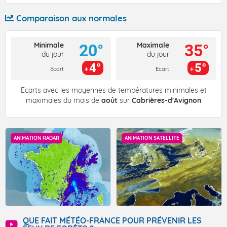
Comparaison aux normales
Minimale
Maximale
20°
35°
du jour
du jour
4°
5°
Ecart
Ecart
Écarts avec les moyennes de températures minimales et
maximales du mois de
août
sur
Cabrières-d'Avignon
ANIMATION RADAR
ANIMATION SATELLITE
QUE FAIT MÉTÉO-FRANCE POUR PRÉVENIR LES