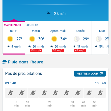
5
km/h
MAINTENANT
JEUDI 06
09:41
Matin
Après-midi
Soirée
Nuit
27°
30°
34°
29°
23°
5
km/h
20
km/h
20
km/h
15
km/h
15
km/h
45 km/h
50 km/h
45 km/h
Pluie dans l'heure
Pas de précipitations
METTRE À JOUR
09 : 40
10 : 40
5
10
20
30
40
50
min
min
min
min
min
min