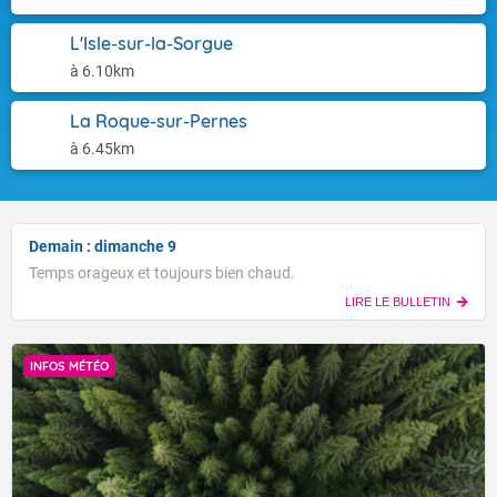
L'Isle-sur-la-Sorgue
à 6.10km
La Roque-sur-Pernes
à 6.45km
Demain : dimanche 9
Temps orageux et toujours bien chaud.
LIRE LE BULLETIN
INFOS MÉTÉO