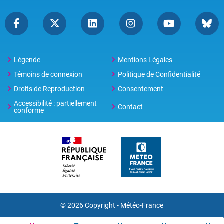
Légende
Mentions Légales
Témoins de connexion
Politique de Confidentialité
Droits de Reproduction
Consentement
Accessibilité : partiellement
Contact
conforme
© 2026 Copyright -
Météo-France