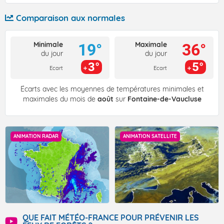
Comparaison aux normales
Minimale
Maximale
19°
36°
du jour
du jour
3°
5°
Ecart
Ecart
Écarts avec les moyennes de températures minimales et
maximales du mois de
août
sur
Fontaine-de-Vaucluse
ANIMATION RADAR
ANIMATION SATELLITE
QUE FAIT MÉTÉO-FRANCE POUR PRÉVENIR LES