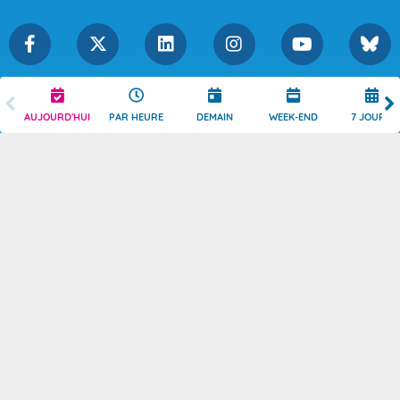
Légende
Mentions Légales
AUJOURD'HUI
PAR HEURE
DEMAIN
WEEK-END
7 JOURS
Témoins de connexion
Politique de Confidentialité
Droits de Reproduction
Consentement
Accessibilité : partiellement
Contact
conforme
© 2026 Copyright -
Météo-France