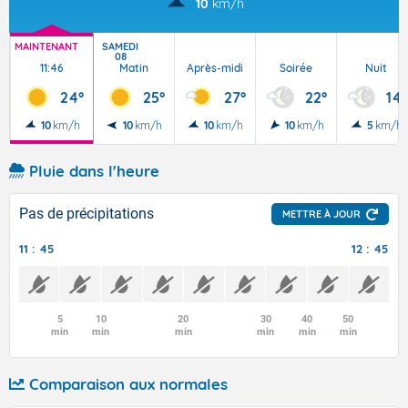
10
km/h
MAINTENANT
SAMEDI
08
11:46
Matin
Après-midi
Soirée
Nuit
24°
25°
27°
22°
14°
10
km/h
10
km/h
10
km/h
10
km/h
5
km/h
Pluie dans l'heure
Pas de précipitations
METTRE À JOUR
11 : 45
12 : 45
5
10
20
30
40
50
min
min
min
min
min
min
Comparaison aux normales