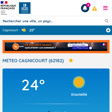
4
25°
Cagnicourt
Prévisions
TOUS LES RÉSULTATS
METEO CAGNICOURT (62182)
Articles
24°
Ensoleillé