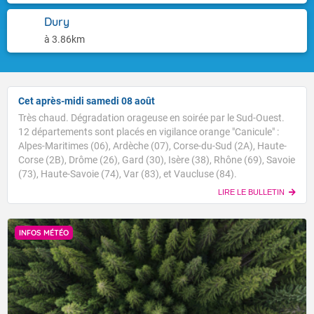
Dury
à 3.86km
Cet après-midi samedi 08 août
Très chaud. Dégradation orageuse en soirée par le Sud-Ouest.
12 départements sont placés en vigilance orange "Canicule" :
Alpes-Maritimes (06), Ardèche (07), Corse-du-Sud (2A), Haute-
Corse (2B), Drôme (26), Gard (30), Isère (38), Rhône (69), Savoie
(73), Haute-Savoie (74), Var (83), et Vaucluse (84).
LIRE LE BULLETIN
INFOS MÉTÉO