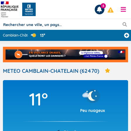
4
13°
Camblain-Châtel
...
Prévisions
TOUS LES RÉSULTATS
METEO CAMBLAIN-CHATELAIN (62470)
Articles
11°
Peu nuageux