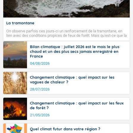
Fermer
La tramontane
On observe parfois ces jours-ci un renforcement de la tramontane, en
lien avec des conditions propices de feux de forêt. Mais qu'est-ce que la
tramontane ? Quelles sont ses caractéristiques ? La tramontane est un
vent turbulent soufflant de secteur nord-ouest à nord, ou ouest à nord-
Bilan climatique : juillet 2026 est le mois le plus
ouest, dans un secteur qui part du Roussillon à la vallée de l’Aude et à
chaud et un des plus secs jamais enregistré en
l’ouest de l’Hérault. L’étymologie de ce vent vient du latin trasmontanus,
France
signifiant au-delà des monts, en allusion aux régions montagneuses
d’où provient ce vent.
04/08/2026
Changement climatique : quel impact sur les
vagues de chaleur ?
28/07/2026
Changement climatique : quel impact sur les feux
de forêt ?
21/05/2026
Quel climat futur dans votre région ?