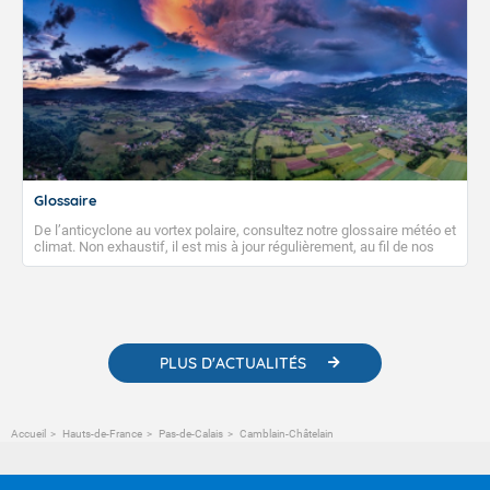
Glossaire
De l’anticyclone au vortex polaire, consultez notre glossaire météo et
climat. Non exhaustif, il est mis à jour régulièrement, au fil de nos
publications. Vous y trouverez également des liens utiles vers nos
contenus pédagogiques concernant les phénomènes
météorologiques et des informations scientifiques sur le
changement climatique.
PLUS D'ACTUALITÉS
Accueil
Hauts-de-France
Pas-de-Calais
Camblain-Châtelain