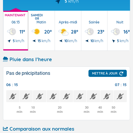
5
km/h
MAINTENANT
SAMEDI
08
06:13
Matin
Après-midi
Soirée
Nuit
11°
20°
28°
23°
16°
5
km/h
15
km/h
10
km/h
10
km/h
5
km/h
Pluie dans l'heure
Pas de précipitations
METTRE À JOUR
06 : 15
07 : 15
5
10
20
30
40
50
min
min
min
min
min
min
Comparaison aux normales