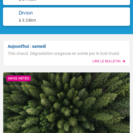
Divion
à 3.24km
Aujourd'hui : samedi
Très chaud. Dégradation orageuse en soirée par le Sud-Ouest
LIRE LE BULLETIN
INFOS MÉTÉO