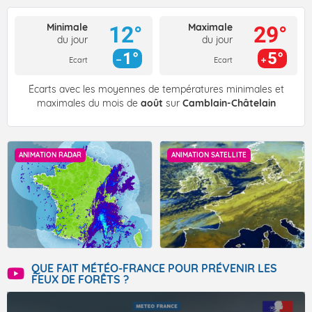
Minimale
Maximale
12°
29°
du jour
du jour
1°
5°
Ecart
Ecart
Écarts avec les moyennes de températures minimales et
maximales du mois de
août
sur
Camblain-Châtelain
ANIMATION RADAR
ANIMATION SATELLITE
QUE FAIT MÉTÉO-FRANCE POUR PRÉVENIR LES
FEUX DE FORÊTS ?