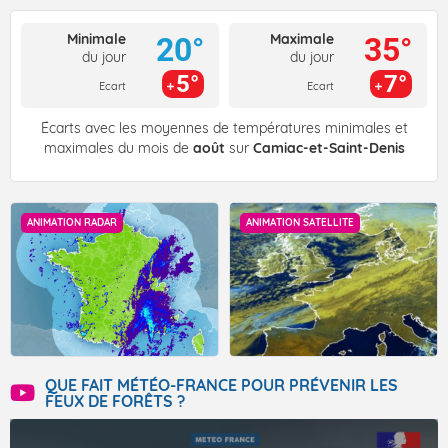
Minimale
Maximale
20°
35°
du jour
du jour
5°
7°
Ecart
Ecart
Écarts avec les moyennes de températures minimales et
maximales du mois de
août
sur
Camiac-et-Saint-Denis
ANIMATION RADAR
ANIMATION SATELLITE
QUE FAIT MÉTÉO-FRANCE POUR PRÉVENIR LES
FEUX DE FORÊTS ?