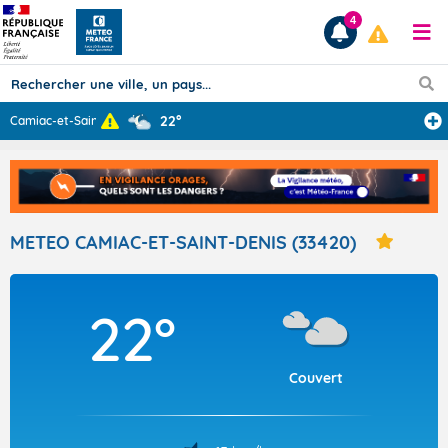
4
22°
Camiac-et-Saint
...
Prévisions
TOUS LES RÉSULTATS
METEO CAMIAC-ET-SAINT-DENIS (33420)
Articles
22°
Couvert