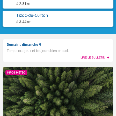
à 2.81km
Tizac-de-Curton
à 3.44km
Demain : dimanche 9
Temps orageux et toujours bien chaud.
LIRE LE BULLETIN
INFOS MÉTÉO