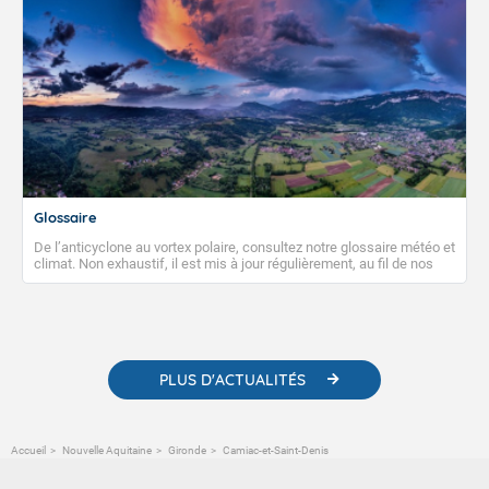
Glossaire
De l’anticyclone au vortex polaire, consultez notre glossaire météo et
climat. Non exhaustif, il est mis à jour régulièrement, au fil de nos
publications. Vous y trouverez également des liens utiles vers nos
contenus pédagogiques concernant les phénomènes
météorologiques et des informations scientifiques sur le
changement climatique.
PLUS D'ACTUALITÉS
Accueil
Nouvelle Aquitaine
Gironde
Camiac-et-Saint-Denis