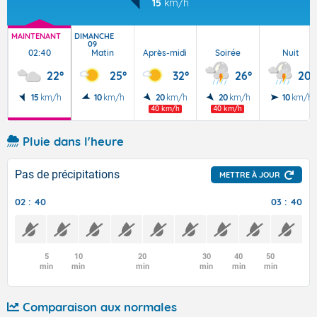
15
km/h
MAINTENANT
DIMANCHE
09
02:40
Matin
Après-midi
Soirée
Nuit
22°
25°
32°
26°
20°
15
km/h
10
km/h
20
km/h
20
km/h
10
km/h
40 km/h
40 km/h
Pluie dans l'heure
Pas de précipitations
METTRE À JOUR
02 : 40
03 : 40
5
10
20
30
40
50
min
min
min
min
min
min
Comparaison aux normales