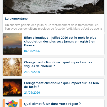
Fermer
La tramontane
On observe parfois ces jours-ci un renforcement de la tramontane, en
lien avec des conditions propices de feux de forêt. Mais qu'est-ce que la
tramontane ? Quelles sont ses caractéristiques ? La tramontane est un
vent turbulent soufflant de secteur nord-ouest à nord, ou ouest à nord-
Bilan climatique : juillet 2026 est le mois le plus
ouest, dans un secteur qui part du Roussillon à la vallée de l’Aude et à
chaud et un des plus secs jamais enregistré en
l’ouest de l’Hérault. L’étymologie de ce vent vient du latin trasmontanus,
France
signifiant au-delà des monts, en allusion aux régions montagneuses
d’où provient ce vent.
04/08/2026
Changement climatique : quel impact sur les
vagues de chaleur ?
28/07/2026
Changement climatique : quel impact sur les feux
de forêt ?
21/05/2026
Quel climat futur dans votre région ?