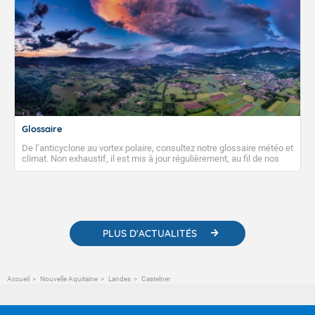
Glossaire
De l’anticyclone au vortex polaire, consultez notre glossaire météo et
climat. Non exhaustif, il est mis à jour régulièrement, au fil de nos
publications. Vous y trouverez également des liens utiles vers nos
contenus pédagogiques concernant les phénomènes
météorologiques et des informations scientifiques sur le
changement climatique.
PLUS D'ACTUALITÉS
Accueil
Nouvelle Aquitaine
Landes
Castelner