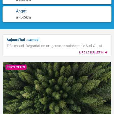
Arget
à 4.45km
Aujourd'hui : samedi
Très chaud. Dégradation orageuse en soirée par le Sud-Ouest
LIRE LE BULLETIN
INFOS MÉTÉO