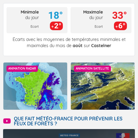
Minimale
Maximale
18°
33°
du jour
du jour
2°
6°
Ecart
Ecart
Écarts avec les moyennes de températures minimales et
maximales du mois de
août
sur
Castelner
ANIMATION RADAR
ANIMATION SATELLITE
QUE FAIT MÉTÉO-FRANCE POUR PRÉVENIR LES
FEUX DE FORÊTS ?