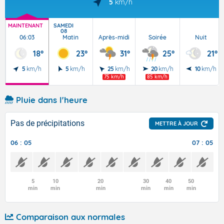
5
km/h
MAINTENANT
SAMEDI
08
06:03
Matin
Après-midi
Soirée
Nuit
18°
23°
31°
25°
21°
5
km/h
5
km/h
25
km/h
20
km/h
10
km/h
75 km/h
85 km/h
Pluie dans l'heure
Pas de précipitations
METTRE À JOUR
06 : 05
07 : 05
5
10
20
30
40
50
min
min
min
min
min
min
Comparaison aux normales