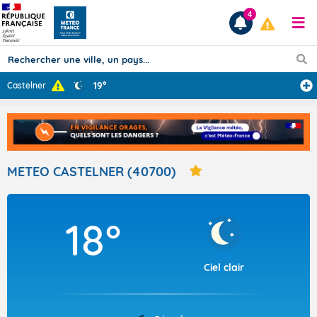
4
19°
Castelner
Prévisions
TOUS LES RÉSULTATS
METEO CASTELNER (40700)
Articles
18°
Ciel clair