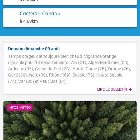
Casteide-Candau
à 4.09km
Demain dimanche 09 août
Temps orageux et toujours bien chaud. Vigilance orange
canicule pour 13 départements : Ain (01), Alpes-Maritimes (06),
Ardèche (07), Corse-du-Sud (2A), Haute-Corse (2B), Drôme (26),
Gard (30), Isère (38), Rhône (69), Savoie (73), Haute-Savoie
(74), Var (83) et Vaucluse (84).
LIRE LE BULLETIN
INFOS MÉTÉO