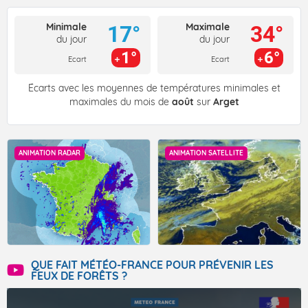
Minimale
Maximale
17°
34°
du jour
du jour
1°
6°
Ecart
Ecart
Écarts avec les moyennes de températures minimales et
maximales du mois de
août
sur
Arget
ANIMATION RADAR
ANIMATION SATELLITE
QUE FAIT MÉTÉO-FRANCE POUR PRÉVENIR LES
FEUX DE FORÊTS ?