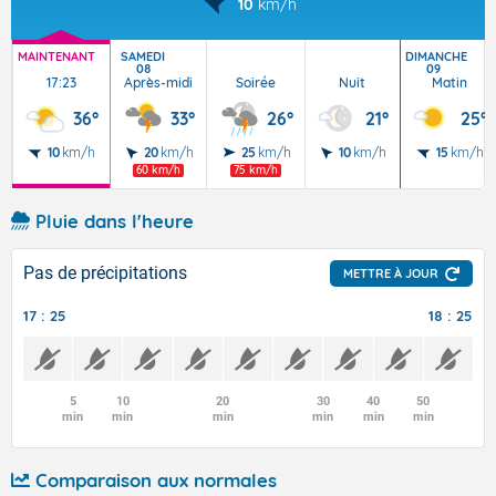
10
km/h
MAINTENANT
SAMEDI
DIMANCHE
08
09
17:23
Après-midi
Soirée
Nuit
Matin
36°
33°
26°
21°
25°
10
km/h
20
km/h
25
km/h
10
km/h
15
km/h
60 km/h
75 km/h
Pluie dans l'heure
Pas de précipitations
METTRE À JOUR
17 : 25
18 : 25
5
10
20
30
40
50
min
min
min
min
min
min
Comparaison aux normales