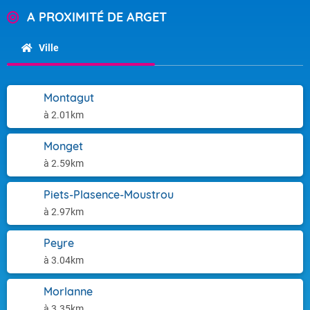
A PROXIMITÉ DE ARGET
Ville
Montagut
à 2.01km
Monget
à 2.59km
Piets-Plasence-Moustrou
à 2.97km
Peyre
à 3.04km
Morlanne
à 3.35km