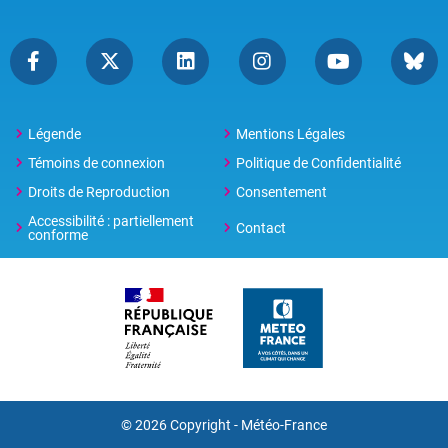
Légende
Mentions Légales
Témoins de connexion
Politique de Confidentialité
Droits de Reproduction
Consentement
Accessibilité : partiellement
Contact
conforme
© 2026 Copyright -
Météo-France