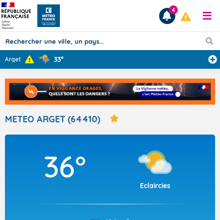
4
33°
Arget
Prévisions
TOUS LES RÉSULTATS
METEO ARGET (64410)
Articles
36°
Eclaircies