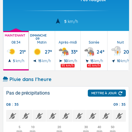
5
km/h
MAINTENANT
DIMANCHE
09
08:34
Matin
Après-midi
Soirée
Nuit
21°
27°
33°
24°
20°
5
km/h
15
km/h
30
km/h
15
km/h
10
km/h
95 km/h
45 km/h
Pluie dans l'heure
Pas de précipitations
METTRE À JOUR
08 : 35
09 : 35
5
10
20
30
40
50
min
min
min
min
min
min