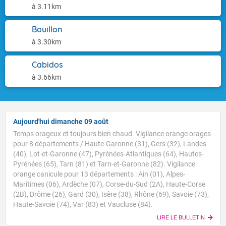
à 3.11km
Bouillon
à 3.30km
Cabidos
à 3.66km
Aujourd'hui dimanche 09 août
Temps orageux et toujours bien chaud. Vigilance orange orages
pour 8 départements / Haute-Garonne (31), Gers (32), Landes
(40), Lot-et-Garonne (47), Pyrénées-Atlantiques (64), Hautes-
Pyrénées (65), Tarn (81) et Tarn-et-Garonne (82). Vigilance
orange canicule pour 13 départements : Ain (01), Alpes-
Maritimes (06), Ardèche (07), Corse-du-Sud (2A), Haute-Corse
Voici les températures relevées à 07h suivies des
(2B), Drôme (26), Gard (30), Isère (38), Rhône (69), Savoie (73),
maximales prévues cet après-midi : Brest : 12/27 Paris
Haute-Savoie (74), Var (83) et Vaucluse (84).
: 20/34 Lyon : 22/37 Biarritz : 20/27 Cherbourg : 19/27
Tours : 24/34 Clermont-Fd : 22/34 Perpignan : 23/32
LIRE LE BULLETIN
TENDANCE POUR LES JOURS SUIVANTS