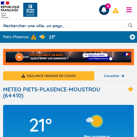
4
23°
Piets-Plasence-
...
Prévisions
TOUS LES RÉSULTATS
VIGILANCE ORANGE EN COURS
Consulter
Articles
METEO PIETS-PLASENCE-MOUSTROU
(64410)
21°
Peu nuageux