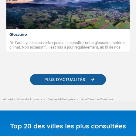
Glossaire
De l’anticyclone au vortex polaire, consultez notre glossaire météo et
climat. Non exhaustif, il est mis à jour régulièrement, au fil de nos
publications. Vous y trouverez également des liens utiles vers nos
contenus pédagogiques concernant les phénomènes
météorologiques et des informations scientifiques sur le
changement climatique.
PLUS D'ACTUALITÉS
Accueil
Nouvelle Aquitaine
Pyrénées-Atlantiques
Piets-Plasence-Moustrou
Top 20 des villes les plus consultées