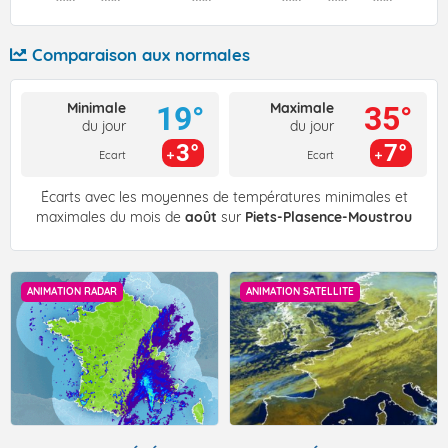
Comparaison aux normales
Minimale
Maximale
19°
35°
du jour
du jour
3°
7°
Ecart
Ecart
Écarts avec les moyennes de températures minimales et
maximales du mois de
août
sur
Piets-Plasence-Moustrou
ANIMATION RADAR
ANIMATION SATELLITE