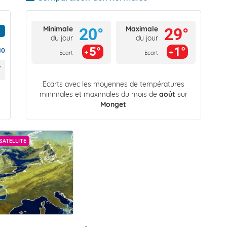
Minimale
Maximale
20°
29°
du jour
du jour
5°
1°
10
Ecart
Ecart
Écarts avec les moyennes de températures
minimales et maximales du mois de
août
sur
Monget
SATELLITE