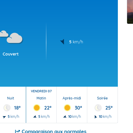
t Futuna
oid
5
km/h
Couvert
VENDREDI 07
Nuit
Matin
Après-midi
Soirée
Nu
18°
22°
30°
25°
5
km/h
5
km/h
10
km/h
10
km/h
5
Comparaison aux normales