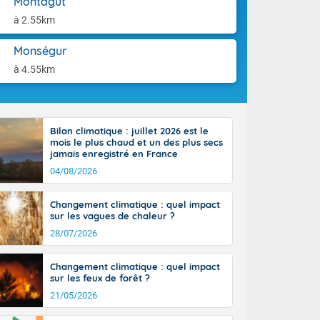
Montagut
aison.
ttoral l'après-
à 2.55km
n général, 14
r
Monségur
sse, il fait
ouvent 30 à 35
à 4.55km
Bilan climatique : juillet 2026 est le
mois le plus chaud et un des plus secs
jamais enregistré en France
04/08/2026
Changement climatique : quel impact
sur les vagues de chaleur ?
28/07/2026
Changement climatique : quel impact
sur les feux de forêt ?
21/05/2026