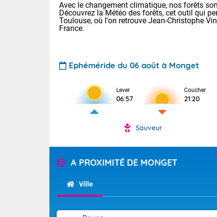
Avec le changement climatique, nos forêts sont
Découvrez la Météo des forêts, cet outil qui pe
Toulouse, où l'on retrouve Jean-Christophe Vi
France.
Ephéméride du 06 août à Monget
Lever
Coucher
Voici les tem
06:57
21:20
22/13 Paris :
Clermont-Fd :
Limoges : 27/
Sauveur
Lille : 24/12
TENDANCE P
Demain vendr
Pour la sema
A PROXIMITÉ DE MONGET
Calme, enso
Cette semain
temps devrait 
Ville
La journée s'
territoire. O
Tendance des
2026 :
pyrénnéennes, 
alors que la 