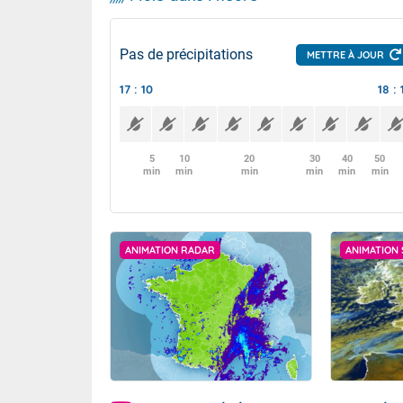
Pas de précipitations
METTRE À JOUR
17 : 10
18 : 
5
10
20
30
40
50
min
min
min
min
min
min
ANIMATION RADAR
ANIMATION 