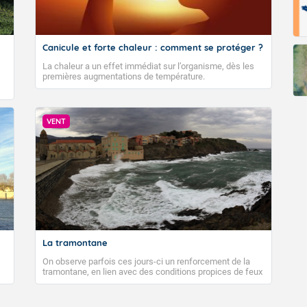
Canicule et forte chaleur : comment se protéger ?
La chaleur a un effet immédiat sur l’organisme, dès les
premières augmentations de température.
VENT
La tramontane
On observe parfois ces jours-ci un renforcement de la
tramontane, en lien avec des conditions propices de feux
de forêt. Mais qu'est-ce que la tramontane ? Quelles sont
ses caractéristiques ? La tramontane est un vent
turbulent soufflant de secteur nord-ouest à nord, ou ouest