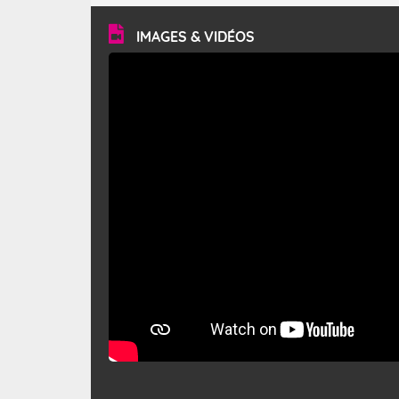
vitesse moyenne de 50 km/h et atteindre 80 à 100 km/h
en rafales, parfois davantage. Il parcourt la basse vallée
du Rhône et la Provence et envahit le littoral
IMAGES & VIDÉOS
méditerranéen à partir de la Camargue.