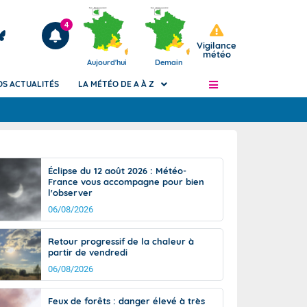
4
Vigilance
météo
Aujourd'hui
Demain
OS ACTUALITÉS
LA MÉTÉO DE A À Z
Articles
ngers
Éclipse du 12 août 2026 : Météo-
Phénomènes dangereux de J+2 à J+7
France vous accompagne pour bien
civile
l'observer
Avertissement pluies intenses à l'échelle
des communes (Apic)
06/08/2026
és
Bulletins Marine
Retour progressif de la chaleur à
ateur de
Bulletins d'estimation du risque
partir de vendredi
d'avalanche
06/08/2026
-pompier
Météo des forêts
Vigicrues
Feux de forêts : danger élevé à très