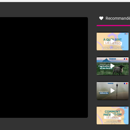
à nord-ouest, dans un secteur qui part du Roussillon à la
vallée de l’Aude et à l’ouest de l’Hérault. L’étymologie de
ce vent vient du latin trasmontanus, signifiant au-delà des
monts, en allusion aux régions montagneuses d’où
Recommandé
provient ce vent.