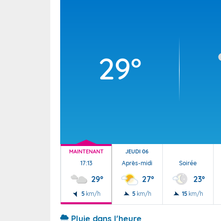
Wallis e
Grand fr
29°
MAINTENANT
JEUDI 06
17:13
Après-midi
Soirée
29°
27°
23°
5
km/h
5
km/h
15
km/h
Pluie dans l'heure