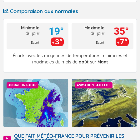
Comparaison aux normales
Minimale
Maximale
19°
35°
du jour
du jour
3°
7°
Ecart
Ecart
Écarts avec les moyennes de températures minimales et
maximales du mois de
août
sur
Mant
ANIMATION RADAR
ANIMATION SATELLITE
QUE FAIT MÉTÉO-FRANCE POUR PRÉVENIR LES