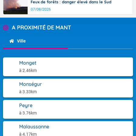
Feux de forêts : danger élevé dans le Sud
07/08/2026
A PROXIMITÉ DE MANT
Ville
Monget
à 2.46km
Monségur
à 3.33km
Peyre
à 3.76km
Malaussanne
à 4.17km