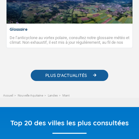
Glossaire
De l’anticyclone au vortex polaire, consultez notre glossaire météo et
climat. Non exhaustif, il est mis à jour régulièrement, au fil de nos
publications. Vous y trouverez également des liens utiles vers nos
contenus pédagogiques concernant les phénomènes
météorologiques et des informations scientifiques sur le
changement climatique.
PLUS D'ACTUALITÉS
Accueil
Nouvelle Aquitaine
Landes
Mant
Top 20 des villes les plus consultées