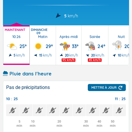
5
km/h
MAINTENANT
DIMANCHE
09
10:26
Matin
Après-midi
Soirée
Nuit
25°
29°
33°
24°
20°
5
km/h
15
km/h
20
km/h
20
km/h
10
km/h
95 km/h
45 km/h
Pluie dans l'heure
Pas de précipitations
METTRE À JOUR
10 : 25
11 : 25
5
10
20
30
40
50
min
min
min
min
min
min