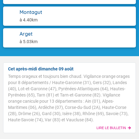
Montagut
à 4.40km
Arget
à 5.03km
Cet après-midi dimanche 09 août
Temps orageux et toujours bien chaud. Vigilance orange orages
pour 8 départements / Haute-Garonne (31), Gers (32), Landes
(40), Lot-et-Garonne (47), Pyrénées-Atlantiques (64), Hautes-
Pyrénées (65), Tarn (81) et Tarn-et-Garonne (82). Vigilance
orange canicule pour 13 départements : Ain (01), Alpes-
Maritimes (06), Ardèche (07), Corse-du-Sud (2A), Haute-Corse
Voici les températures relevées à 10h suivies des
(2B), Drôme (26), Gard (30), Isère (38), Rhône (69), Savoie (73),
maximales prévues cet après-midi : Brest : 20/27 Paris
Haute-Savoie (74), Var (83) et Vaucluse (84).
: 23/34 Lyon : 25/37 Biarritz : 24/27 Cherbourg : 24/27
LIRE LE BULLETIN
Tours : 27/34 Clermont-Fd : 29/34 Perpignan : 29/32
TENDANCE POUR LES JOURS SUIVANTS
Nice : 30/32 Rennes : 24/33 Nancy : 26/32 Limoges :