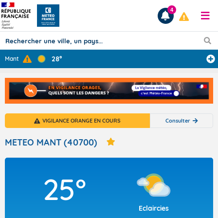
4
28°
Mant
Prévisions
TOUS LES RÉSULTATS
VIGILANCE ORANGE EN COURS
Consulter
Articles
METEO MANT (40700)
25°
Eclaircies