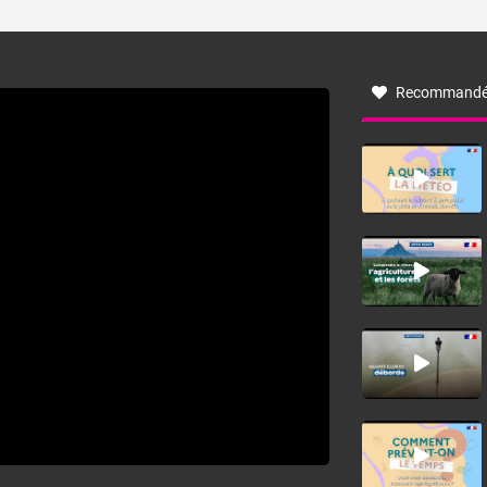
ses caractéristiques ? La tramontane est un vent
turbulent soufflant de secteur nord-ouest à nord, ou ouest
à nord-ouest, dans un secteur qui part du Roussillon à la
vallée de l’Aude et à l’ouest de l’Hérault. L’étymologie de
ce vent vient du latin trasmontanus, signifiant au-delà des
monts, en allusion aux régions montagneuses d’où
Recommandé
provient ce vent.