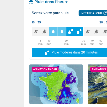
Pluie dans l'heure
Sortez votre parapluie !
METTRE À JOUR
19 : 35
20 : 
5
10
20
30
40
50
min
min
min
min
min
min
Pluie modérée
dans 20 minutes
ANIMATION RADAR
ANIMATION 