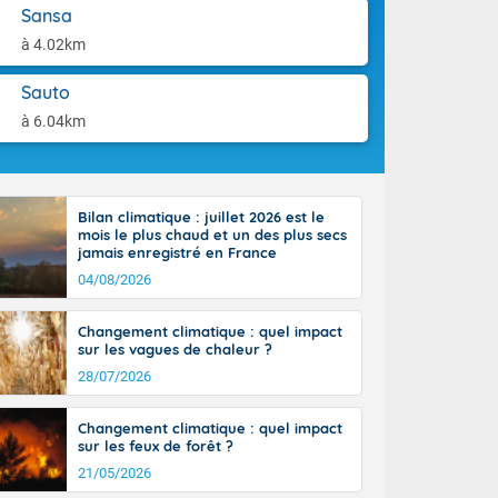
'Île-de-
aison.
Sansa
isolés
à 4.02km
maritimes sont
ondées sont
Sauto
tinée, un peu
ud du pays,
à 6.04km
étroite
midi du Massif
de la
ciel est le
Bilan climatique : juillet 2026 est le
lle salve
mois le plus chaud et un des plus secs
nant de bons
jamais enregistré en France
e vent,
04/08/2026
r les deux
ine, entre 11
Changement climatique : quel impact
28 sur les
sur les vagues de chaleur ?
ns l'intérieur
28/07/2026
 en vallée de
Changement climatique : quel impact
sur les feux de forêt ?
21/05/2026