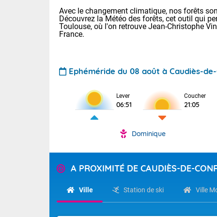
Avec le changement climatique, nos forêts sont
Découvrez la Météo des forêts, cet outil qui pe
Toulouse, où l'on retrouve Jean-Christophe Vi
France.
Ephéméride du 08 août à Caudiès-de-
Voici les tem
Lever
Coucher
29/16 Paris :
06:51
21:05
Clermont-Fd :
Limoges : 33/
Lille : 28/15
Dominique
TENDANCE P
Demain dima
Pour la sema
Temps orag
A PROXIMITÉ DE CAUDIÈS-DE-CON
département
Les températu
sensible, auc
(2A), Haute
Ville
Station de ski
Ville 
Savoie (73)
Tendance des
septembre 20
Des résidus p