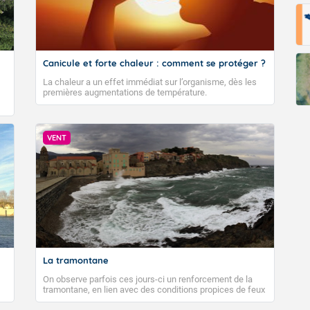
Canicule et forte chaleur : comment se protéger ?
La chaleur a un effet immédiat sur l’organisme, dès les
premières augmentations de température.
VENT
La tramontane
On observe parfois ces jours-ci un renforcement de la
tramontane, en lien avec des conditions propices de feux
de forêt. Mais qu'est-ce que la tramontane ? Quelles sont