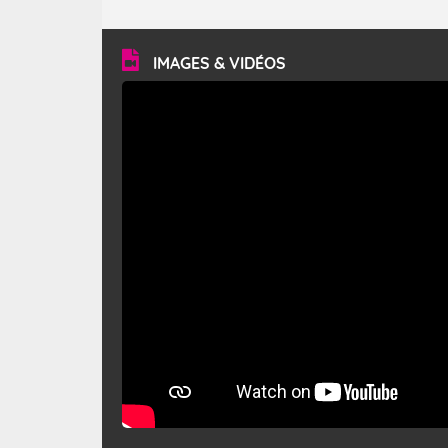
caractéristiques ? Le mistral est un vent régional,
turbulent et généralement sec, pouvant souffler à une
vitesse moyenne de 50 km/h et atteindre 80 à 100 km/h
en rafales, parfois davantage. Il parcourt la basse vallée
du Rhône et la Provence et envahit le littoral
IMAGES & VIDÉOS
méditerranéen à partir de la Camargue.