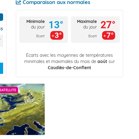
Comparaison aux normales
Minimale
Maximale
13°
27°
du jour
du jour
35
3°
7°
Ecart
Ecart
Écarts avec les moyennes de températures
minimales et maximales du mois de
août
sur
Caudiès-de-Conflent
SATELLITE