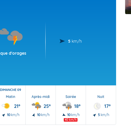
t Futuna
oid
5
km/h
sque d'orages
DIMANCHE 09
Matin
Après-midi
Soirée
Nuit
21°
25°
18°
17°
10
km/h
10
km/h
10
km/h
5
km/h
40 km/h