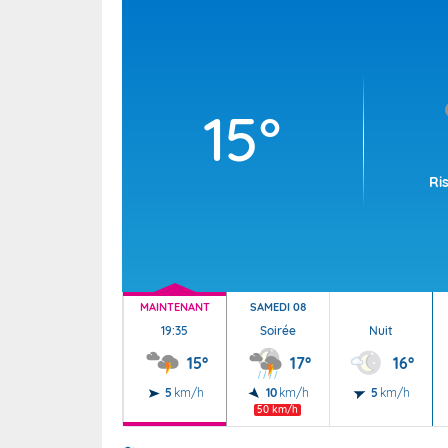
Wallis e
Grand fr
15°
Ri
MAINTENANT
SAMEDI 08
19:35
Soirée
Nuit
15°
17°
16°
5
km/h
10
km/h
5
km/h
50 km/h