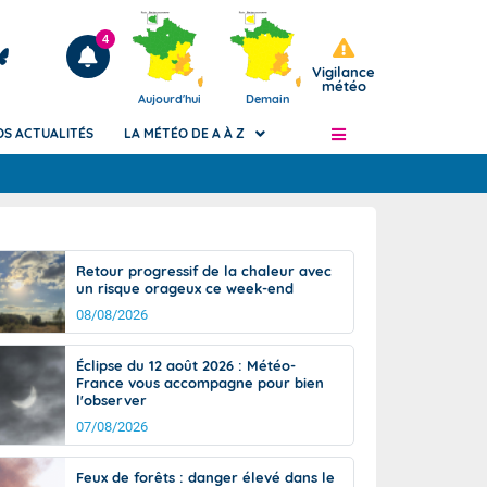
4
Vigilance
météo
Aujourd'hui
Demain
OS ACTUALITÉS
LA MÉTÉO DE A À Z
Articles
ngers
Retour progressif de la chaleur avec
Phénomènes dangereux de J+2 à J+7
un risque orageux ce week-end
civile
Avertissement pluies intenses à l'échelle
08/08/2026
des communes (Apic)
és
Bulletins Marine
Éclipse du 12 août 2026 : Météo-
France vous accompagne pour bien
ateur de
Bulletins d'estimation du risque
l'observer
d'avalanche
07/08/2026
-pompier
Météo des forêts
Vigicrues
Feux de forêts : danger élevé dans le