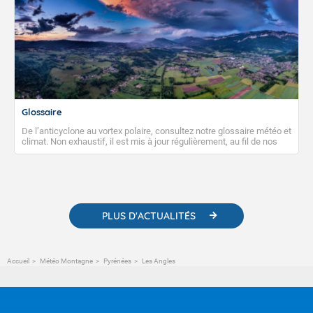
Glossaire
De l’anticyclone au vortex polaire, consultez notre glossaire météo et
climat. Non exhaustif, il est mis à jour régulièrement, au fil de nos
publications. Vous y trouverez également des liens utiles vers nos
contenus pédagogiques concernant les phénomènes
météorologiques et des informations scientifiques sur le
changement climatique.
PLUS D'ACTUALITÉS
Accueil
Météo Montagne
Pyrénées
Les Angles