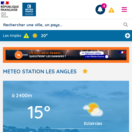
4
20°
Les Angles
Prévisions
TOUS LES RÉSULTATS
METEO STATION LES ANGLES
Articles
à 2400m
15°
Eclaircies