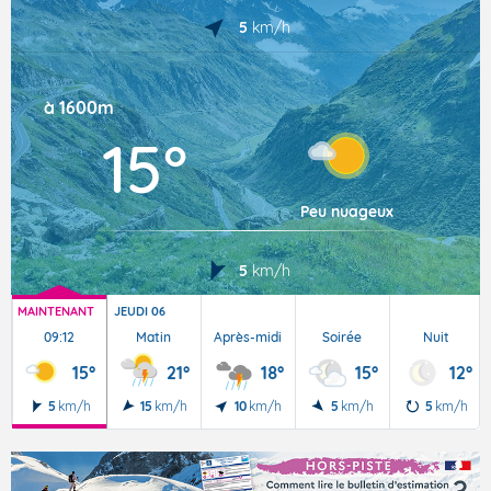
5
km/h
à 1600m
15°
Peu nuageux
5
km/h
MAINTENANT
JEUDI 06
09:12
Matin
Après-midi
Soirée
Nuit
15°
21°
18°
15°
12°
5
km/h
15
km/h
10
km/h
5
km/h
5
km/h