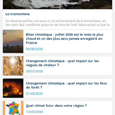
40 degrés dans le Var. Du nord de Rhône-Alpes à
l'Alsace, prévoyez 29 à 32 degrés. Plus à l'ouest, il fait
La tramontane
25 à 30 degrés dans les terres et 20 à 23 degrés du
Finistère au Nord-Pas-de-Calais.
On observe parfois ces jours-ci un renforcement de la tramontane, en
lien avec des conditions propices de feux de forêt. Mais qu'est-ce que la
tramontane ? Quelles sont ses caractéristiques ? La tramontane est un
vent turbulent soufflant de secteur nord-ouest à nord, ou ouest à nord-
Bilan climatique : juillet 2026 est le mois le plus
ouest, dans un secteur qui part du Roussillon à la vallée de l’Aude et à
chaud et un des plus secs jamais enregistré en
Fermer
l’ouest de l’Hérault. L’étymologie de ce vent vient du latin trasmontanus,
France
signifiant au-delà des monts, en allusion aux régions montagneuses
d’où provient ce vent.
04/08/2026
Changement climatique : quel impact sur les
vagues de chaleur ?
28/07/2026
Changement climatique : quel impact sur les feux
de forêt ?
21/05/2026
Quel climat futur dans votre région ?
13/05/2026