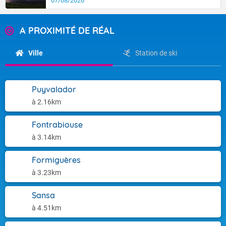
07/08/2026
A PROXIMITÉ DE RÉAL
Ville
Station de ski
Puyvalador
à 2.16km
Fontrabiouse
à 3.14km
Formiguères
à 3.23km
Sansa
à 4.51km