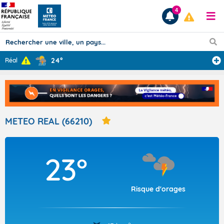
4
24°
Réal
Prévisions
TOUS LES RÉSULTATS
METEO REAL (66210)
Articles
23°
Risque d'orages