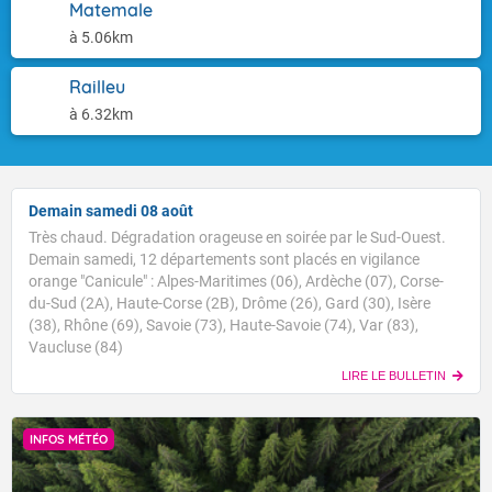
Matemale
à 5.06km
Railleu
à 6.32km
Demain samedi 08 août
Très chaud. Dégradation orageuse en soirée par le Sud-Ouest.
Demain samedi, 12 départements sont placés en vigilance
orange "Canicule" : Alpes-Maritimes (06), Ardèche (07), Corse-
du-Sud (2A), Haute-Corse (2B), Drôme (26), Gard (30), Isère
(38), Rhône (69), Savoie (73), Haute-Savoie (74), Var (83),
Vaucluse (84)
LIRE LE BULLETIN
INFOS MÉTÉO