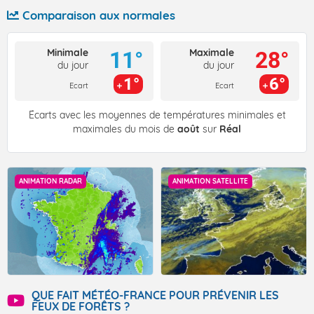
Comparaison aux normales
Minimale
Maximale
11°
28°
du jour
du jour
1°
6°
Ecart
Ecart
Écarts avec les moyennes de températures minimales et
maximales du mois de
août
sur
Réal
ANIMATION RADAR
ANIMATION SATELLITE
QUE FAIT MÉTÉO-FRANCE POUR PRÉVENIR LES
FEUX DE FORÊTS ?