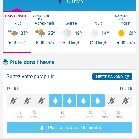
15
km/h
MAINTENANT
VENDREDI
SAMEDI
07
08
17:53
Après-midi
Soirée
Nuit
Matin
23°
23°
18°
14°
21°
15
km/h
15
km/h
5
km/h
5
km/h
15
km/h
Pluie dans l'heure
Sortez votre parapluie !
METTRE À JOUR
17 : 55
18 : 55
5
10
20
30
40
50
min
min
min
min
min
min
Pluie faible
dans 15 minutes