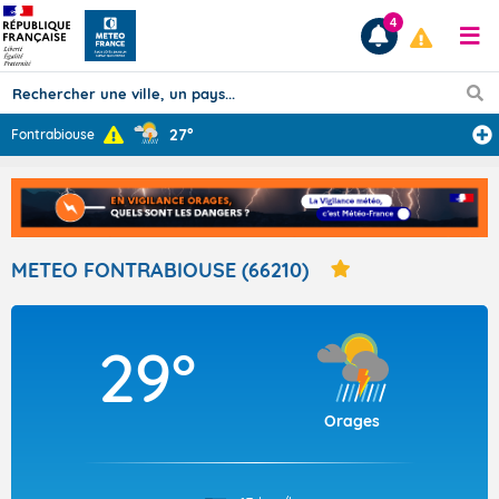
4
27°
Fontrabiouse
Prévisions
TOUS LES RÉSULTATS
METEO FONTRABIOUSE (66210)
Articles
29°
Orages