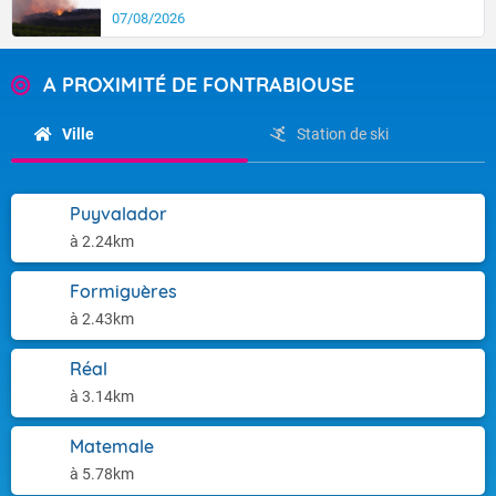
07/08/2026
A PROXIMITÉ DE FONTRABIOUSE
Ville
Station de ski
Puyvalador
à 2.24km
Formiguères
à 2.43km
Réal
à 3.14km
Matemale
à 5.78km