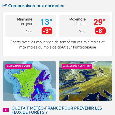
Comparaison aux normales
Minimale
Maximale
13°
29°
du jour
du jour
3°
8°
Ecart
Ecart
Écarts avec les moyennes de températures minimales et
maximales du mois de
août
sur
Fontrabiouse
ANIMATION RADAR
ANIMATION SATELLITE
QUE FAIT MÉTÉO-FRANCE POUR PRÉVENIR LES
FEUX DE FORÊTS ?