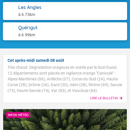
Les Angles
à 6.73km
Quérigut
à 6.99km
Cet après-midi samedi 08 août
Très chaud. Dégradation orageuse en soirée par le Sud-Ouest.
12 départements sont placés en vigilance orange "Canicule" :
Alpes-Maritimes (06), Ardèche (07), Corse-du-Sud (2A), Haute-
Corse (2B), Drôme (26), Gard (30), Isère (38), Rhône (69), Savoie
(73), Haute-Savoie (74), Var (83), et Vaucluse (84).
LIRE LE BULLETIN
INFOS MÉTÉO