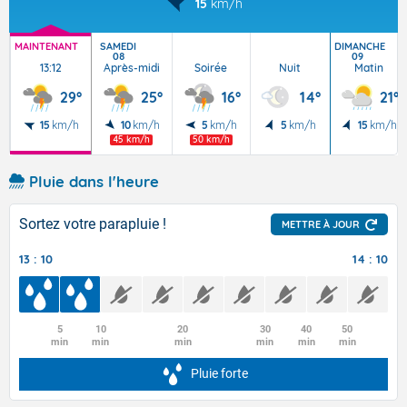
15
km/h
MAINTENANT
SAMEDI
DIMANCHE
08
09
13:12
Après-midi
Soirée
Nuit
Matin
29°
25°
16°
14°
21°
15
km/h
10
km/h
5
km/h
5
km/h
15
km/h
45 km/h
50 km/h
Pluie dans l'heure
Sortez votre parapluie !
METTRE À JOUR
13 : 10
14 : 10
5
10
20
30
40
50
min
min
min
min
min
min
Pluie forte