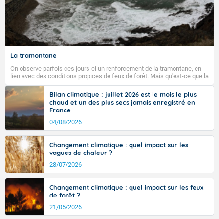
La tramontane
On observe parfois ces jours-ci un renforcement de la tramontane, en
lien avec des conditions propices de feux de forêt. Mais qu'est-ce que la
tramontane ? Quelles sont ses caractéristiques ? La tramontane est un
vent turbulent soufflant de secteur nord-ouest à nord, ou ouest à nord-
Bilan climatique : juillet 2026 est le mois le plus
ouest, dans un secteur qui part du Roussillon à la vallée de l’Aude et à
chaud et un des plus secs jamais enregistré en
l’ouest de l’Hérault. L’étymologie de ce vent vient du latin trasmontanus,
France
signifiant au-delà des monts, en allusion aux régions montagneuses
d’où provient ce vent.
04/08/2026
Changement climatique : quel impact sur les
vagues de chaleur ?
28/07/2026
Changement climatique : quel impact sur les feux
de forêt ?
21/05/2026