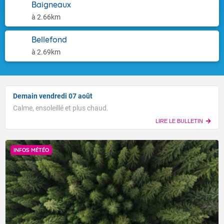
Baigneaux
à 2.66km
Bellefond
à 2.69km
Demain vendredi 07 août
Calme, ensoleillé et plus chaud.
LIRE LE BULLETIN
INFOS MÉTÉO