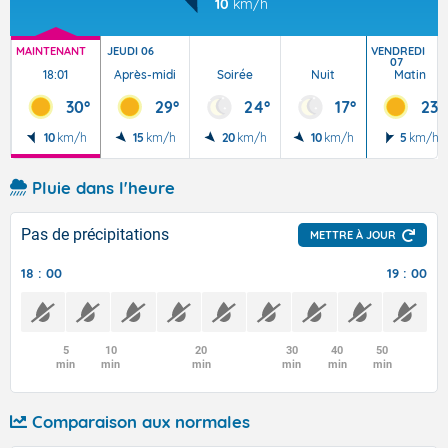
10
km/h
MAINTENANT
JEUDI 06
VENDREDI
07
18:01
Après-midi
Soirée
Nuit
Matin
30°
29°
24°
17°
23°
10
km/h
15
km/h
20
km/h
10
km/h
5
km/h
Pluie dans l'heure
Pas de précipitations
METTRE À JOUR
18 : 00
19 : 00
5
10
20
30
40
50
min
min
min
min
min
min
Comparaison aux normales