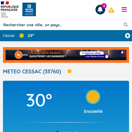
4
29°
Cessac
Prévisions
TOUS LES RÉSULTATS
METEO CESSAC (33760)
Articles
30°
Ensoleillé