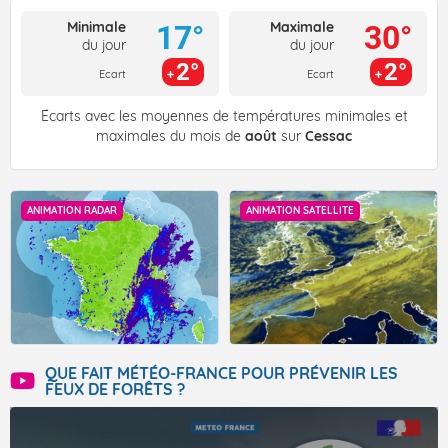
Minimale
Maximale
17°
30°
du jour
du jour
2°
2°
Ecart
Ecart
Écarts avec les moyennes de températures minimales et
maximales du mois de
août
sur
Cessac
ANIMATION RADAR
ANIMATION SATELLITE
QUE FAIT MÉTÉO-FRANCE POUR PRÉVENIR LES
FEUX DE FORÊTS ?