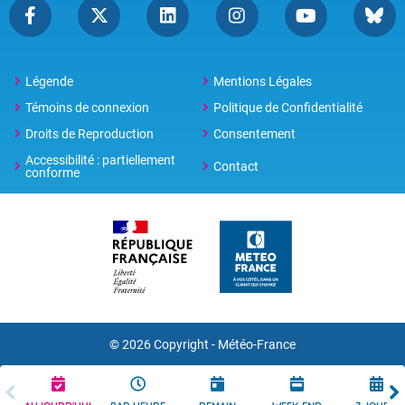
Légende
Mentions Légales
Témoins de connexion
Politique de Confidentialité
Droits de Reproduction
Consentement
Accessibilité : partiellement
Contact
conforme
© 2026 Copyright -
Météo-France