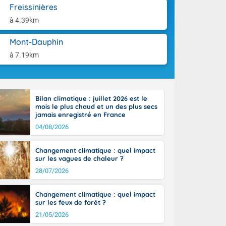
orages
aison.
Freissinières
ne, le Poitou-
à 4.39km
 de 8 à 13
re 26 sur le
Mont-Dauphin
 nouveau
 dans le sud-
à 7.19km
Bilan climatique : juillet 2026 est le
mois le plus chaud et un des plus secs
jamais enregistré en France
04/08/2026
Changement climatique : quel impact
sur les vagues de chaleur ?
28/07/2026
Changement climatique : quel impact
sur les feux de forêt ?
21/05/2026