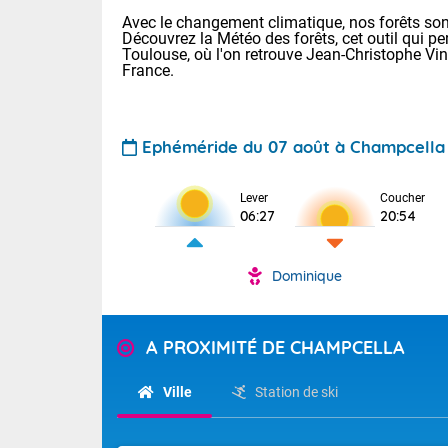
Avec le changement climatique, nos forêts sont
Découvrez la Météo des forêts, cet outil qui pe
Toulouse, où l'on retrouve Jean-Christophe Vi
France.
Ephéméride du 07 août à Champcella
Lever
Coucher
Voici les tem
06:27
20:54
31 Lyon : 35 
: 32 Nancy : 
32 Lille : 28 
Dominique
TENDANCE P
Demain : sam
Pour la sema
Très chaud
A PROXIMITÉ DE CHAMPCELLA
Au niveau du 
En matinée, le
températures 
Ville
Station de ski
Le soleil domi
Tendance des
donnent quel
2026 :
sur les Pyrén