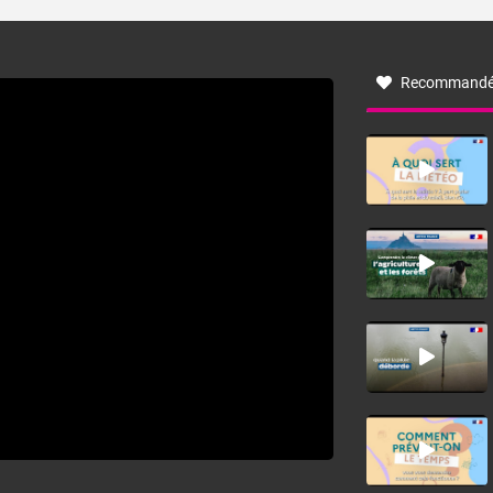
turbulent soufflant de secteur nord-ouest à nord, ou ouest
à nord-ouest, dans un secteur qui part du Roussillon à la
vallée de l’Aude et à l’ouest de l’Hérault. L’étymologie de
ce vent vient du latin trasmontanus, signifiant au-delà des
monts, en allusion aux régions montagneuses d’où
Recommandé
provient ce vent.