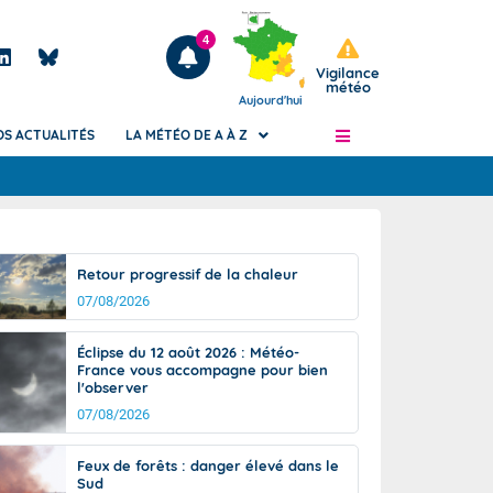
4
Vigilance
météo
Aujourd'hui
OS ACTUALITÉS
LA MÉTÉO DE A À Z
Articles
ngers
Retour progressif de la chaleur
Phénomènes dangereux de J+2 à J+7
07/08/2026
civile
Avertissement pluies intenses à l'échelle
des communes (Apic)
és
Éclipse du 12 août 2026 : Météo-
Bulletins Marine
France vous accompagne pour bien
l'observer
ateur de
Bulletins d'estimation du risque
d'avalanche
07/08/2026
-pompier
Météo des forêts
Feux de forêts : danger élevé dans le
Vigicrues
Sud