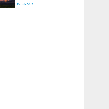
07/08/2026
rée
Nuit
20°
16°
km/h
5
km/h