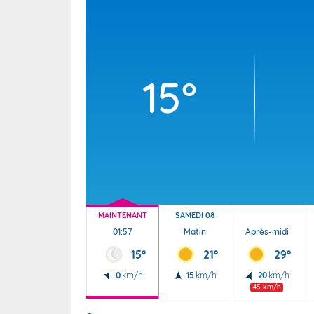
Wallis e
Grand fr
15°
MAINTENANT
SAMEDI 08
01:57
Matin
Après-midi
15°
21°
29°
0
km/h
15
km/h
20
km/h
45 km/h