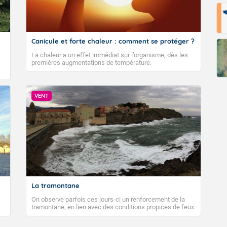
Canicule et forte chaleur : comment se protéger ?
La chaleur a un effet immédiat sur l’organisme, dès les
premières augmentations de température.
VENT
La tramontane
On observe parfois ces jours-ci un renforcement de la
tramontane, en lien avec des conditions propices de feux
de forêt. Mais qu'est-ce que la tramontane ? Quelles sont
ses caractéristiques ? La tramontane est un vent