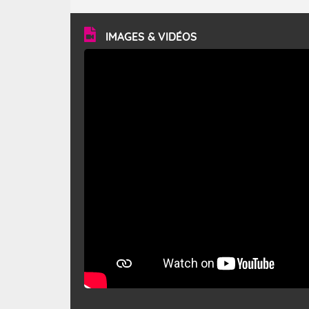
turbulent et généralement sec, pouvant souffler à une
vitesse moyenne de 50 km/h et atteindre 80 à 100 km/h
en rafales, parfois davantage. Il parcourt la basse vallée
du Rhône et la Provence et envahit le littoral
IMAGES & VIDÉOS
méditerranéen à partir de la Camargue.