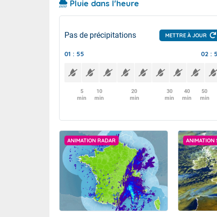
Pluie dans l'heure
Pas de précipitations
METTRE À JOUR
01 : 55
02 : 
5
10
20
30
40
50
min
min
min
min
min
min
ANIMATION RADAR
ANIMATION 