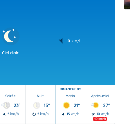
t Futuna
oid
0
km/h
Ciel clair
DIMANCHE 09
Soirée
Nuit
Matin
Après-midi
Soi
23°
15°
21°
27°
5
km/h
5
km/h
15
km/h
10
km/h
5
40 km/h