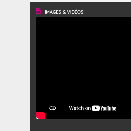
vitesse moyenne de 50 km/h et atteindre 80 à 100 km/h
en rafales, parfois davantage. Il parcourt la basse vallée
du Rhône et la Provence et envahit le littoral
IMAGES & VIDÉOS
méditerranéen à partir de la Camargue.