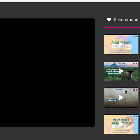
à nord-ouest, dans un secteur qui part du Roussillon à la
vallée de l’Aude et à l’ouest de l’Hérault. L’étymologie de
ce vent vient du latin trasmontanus, signifiant au-delà des
monts, en allusion aux régions montagneuses d’où
Recommandé
provient ce vent.