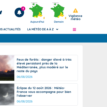
4
Vigilance
météo
Aujourd'hui
Demain
OS ACTUALITÉS
LA MÉTÉO DE A À Z
Articles
ngers
Feux de forêts : danger élevé à très
Phénomènes dangereux de J+2 à J+7
élevé persistant près de la
civile
Méditerranée, plus modéré sur le
Avertissement pluies intenses à l'échelle
reste du pays
des communes (Apic)
és
06/08/2026
Bulletins Marine
ateur de
Bulletins d'estimation du risque
Éclipse du 12 août 2026 : Météo-
d'avalanche
France vous accompagne pour bien
-pompier
l'observer
Météo des forêts
06/08/2026
Vigicrues