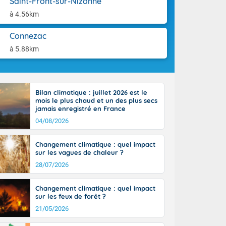
Saint-Front-sur-Nizonne
ttoral l'après-
aison.
n général, 14
à 4.56km
r
sse, il fait
Connezac
ouvent 30 à 35
à 5.88km
Bilan climatique : juillet 2026 est le
mois le plus chaud et un des plus secs
jamais enregistré en France
04/08/2026
Changement climatique : quel impact
sur les vagues de chaleur ?
28/07/2026
Changement climatique : quel impact
sur les feux de forêt ?
21/05/2026