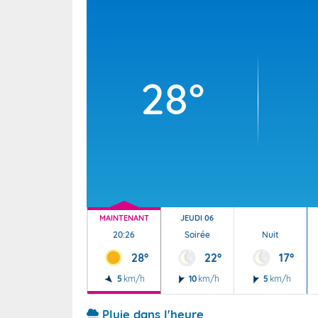
Wallis e
Grand fr
28°
MAINTENANT
JEUDI 06
20:26
Soirée
Nuit
28°
22°
17°
5
km/h
10
km/h
5
km/h
Pluie dans l'heure