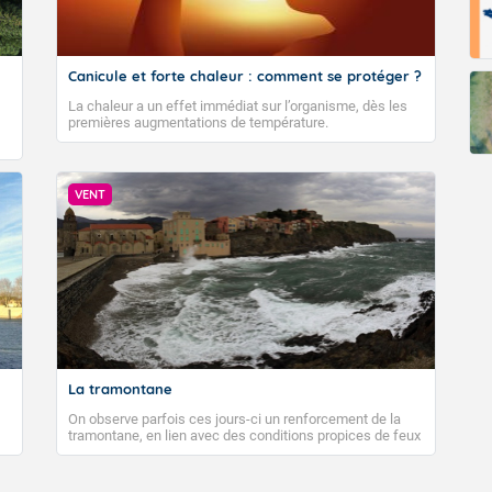
Canicule et forte chaleur : comment se protéger ?
La chaleur a un effet immédiat sur l’organisme, dès les
premières augmentations de température.
VENT
La tramontane
On observe parfois ces jours-ci un renforcement de la
tramontane, en lien avec des conditions propices de feux
de forêt. Mais qu'est-ce que la tramontane ? Quelles sont
ses caractéristiques ? La tramontane est un vent
turbulent soufflant de secteur nord-ouest à nord, ou ouest