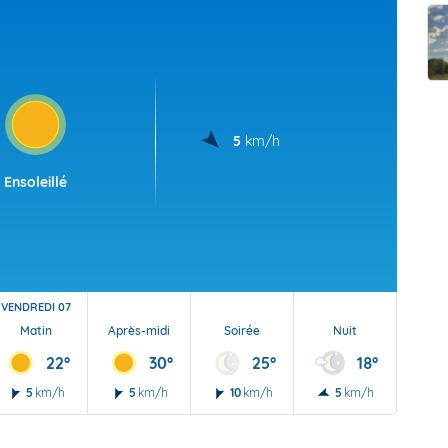
t Futuna
oid
5
km/h
Ensoleillé
VENDREDI 07
Matin
Après-midi
Soirée
Nuit
22°
30°
25°
18°
5
km/h
5
km/h
10
km/h
5
km/h