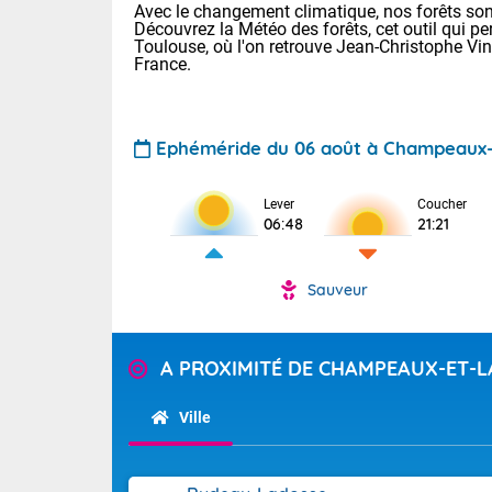
Avec le changement climatique, nos forêts sont
Découvrez la Météo des forêts, cet outil qui pe
Toulouse, où l'on retrouve Jean-Christophe Vi
France.
Ephéméride du 06 août à Champeaux-
Lever
Coucher
Voici les tem
06:48
21:21
28 Lyon : 31 
: 27 Nancy : 
31 Lille : 26 
Sauveur
TENDANCE P
Demain : ven
Pour la sema
A PROXIMITÉ DE CHAMPEAUX-ET-
Calme, enso
Cette semain
La journée s'
temps devrait 
Ville
territoire. O
Tendance des
pyrénéennes, l
2026 :
alors que la 