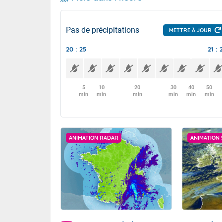
Pas de précipitations
METTRE À JOUR
20 : 25
21 : 
5
10
20
30
40
50
min
min
min
min
min
min
ANIMATION RADAR
ANIMATION 