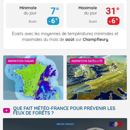
Minimale
Maximale
7°
31°
du jour
du jour
6°
6°
Ecart
Ecart
Écarts avec les moyennes de températures minimales et
maximales du mois de
août
sur
Champfleury
ANIMATION RADAR
ANIMATION SATELLITE
QUE FAIT MÉTÉO-FRANCE POUR PRÉVENIR LES
FEUX DE FORÊTS ?