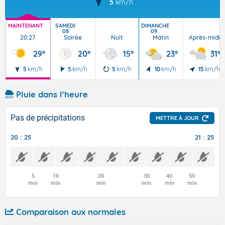
5
km/h
MAINTENANT
SAMEDI
DIMANCHE
08
09
20:27
Soirée
Nuit
Matin
Après-midi
29°
20°
15°
23°
31°
5
km/h
5
km/h
5
km/h
10
km/h
15
km/h
Pluie dans l'heure
Pas de précipitations
METTRE À JOUR
20 : 25
21 : 25
5
10
20
30
40
50
min
min
min
min
min
min
Comparaison aux normales