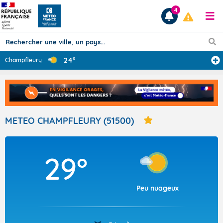
4
24°
Champfleury
Prévisions
TOUS LES RÉSULTATS
METEO CHAMPFLEURY (51500)
Articles
29°
Peu nuageux