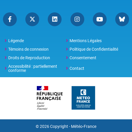
Légende
Mentions Légales
Témoins de connexion
Politique de Confidentialité
Droits de Reproduction
Consentement
Accessibilité : partiellement
Contact
conforme
© 2026 Copyright -
Météo-France