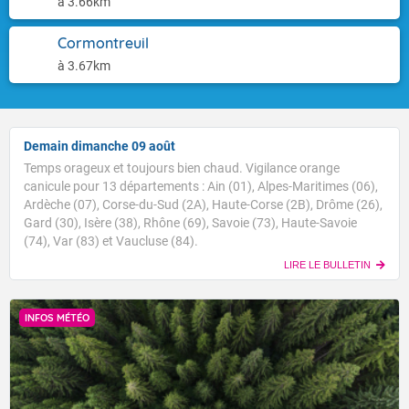
à 3.66km
Cormontreuil
à 3.67km
Demain dimanche 09 août
Temps orageux et toujours bien chaud. Vigilance orange
canicule pour 13 départements : Ain (01), Alpes-Maritimes (06),
Ardèche (07), Corse-du-Sud (2A), Haute-Corse (2B), Drôme (26),
Gard (30), Isère (38), Rhône (69), Savoie (73), Haute-Savoie
(74), Var (83) et Vaucluse (84).
LIRE LE BULLETIN
INFOS MÉTÉO