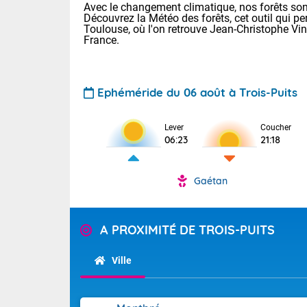
Avec le changement climatique, nos forêts sont
Découvrez la Météo des forêts, cet outil qui pe
Toulouse, où l'on retrouve Jean-Christophe Vi
France.
Ephéméride du 06 août à Trois-Puits
Lever
Coucher
Voici les tem
06:23
21:18
28 Lyon : 31 
: 27 Nancy : 
31 Lille : 26 
Gaétan
TENDANCE P
Demain : ven
Pour la sema
A PROXIMITÉ DE TROIS-PUITS
Calme, enso
Cette semain
La journée s'
temps devrait 
Ville
territoire. O
Tendance des
pyrénéennes, l
2026 :
alors que la 