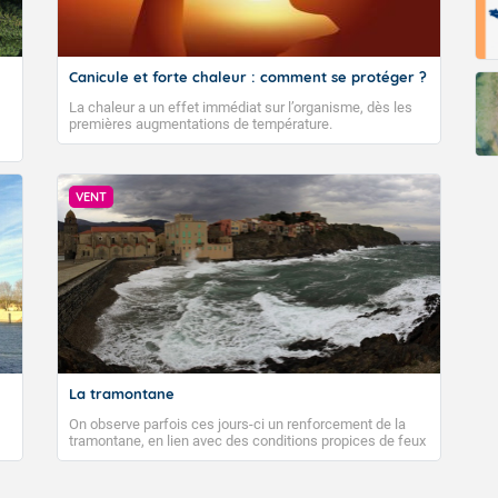
Canicule et forte chaleur : comment se protéger ?
La chaleur a un effet immédiat sur l’organisme, dès les
premières augmentations de température.
VENT
La tramontane
On observe parfois ces jours-ci un renforcement de la
tramontane, en lien avec des conditions propices de feux
de forêt. Mais qu'est-ce que la tramontane ? Quelles sont
ses caractéristiques ? La tramontane est un vent
turbulent soufflant de secteur nord-ouest à nord, ou ouest