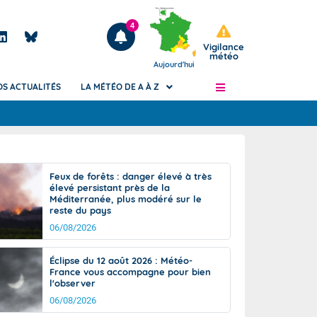
4
Vigilance
météo
Aujourd'hui
OS ACTUALITÉS
LA MÉTÉO DE A À Z
Articles
ngers
Feux de forêts : danger élevé à très
Phénomènes dangereux de J+2 à J+7
élevé persistant près de la
civile
Méditerranée, plus modéré sur le
Avertissement pluies intenses à l'échelle
reste du pays
des communes (Apic)
és
06/08/2026
Bulletins Marine
ateur de
Bulletins d'estimation du risque
Éclipse du 12 août 2026 : Météo-
d'avalanche
France vous accompagne pour bien
-pompier
l'observer
Météo des forêts
06/08/2026
Vigicrues