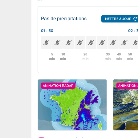
Pas de précipitations
METTRE À JOUR
01 : 30
02 : 
5
10
20
30
40
50
min
min
min
min
min
min
ANIMATION RADAR
ANIMATION 