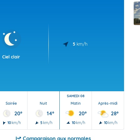
t Futuna
oid
5
km/h
Ciel clair
SAMEDI 08
Soirée
Nuit
Matin
Après-midi
Soi
20°
14°
20°
28°
10
km/h
5
km/h
10
km/h
10
km/h
10
Comparaison aux normales