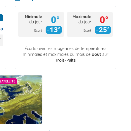
Minimale
Maximale
0°
0°
du jour
du jour
13°
25°
30
Ecart
Ecart
Écarts avec les moyennes de températures
minimales et maximales du mois de
août
sur
Trois-Puits
SATELLITE