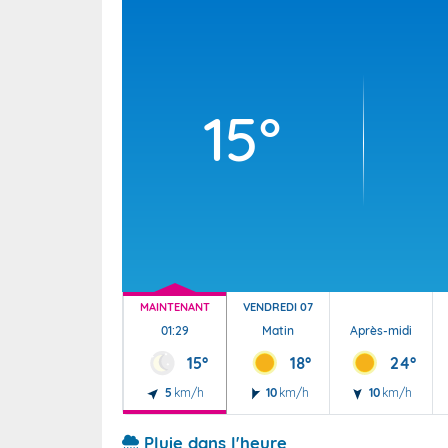
Wallis e
Grand fr
15°
MAINTENANT
VENDREDI 07
01:29
Matin
Après-midi
15°
18°
24°
5
km/h
10
km/h
10
km/h
Pluie dans l'heure