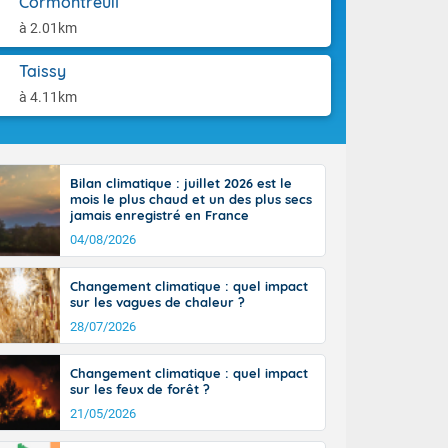
Cormontreuil
ttoral l'après-
aison.
n général, 14
à 2.01km
r
sse, il fait
Taissy
ouvent 30 à 35
à 4.11km
Bilan climatique : juillet 2026 est le
mois le plus chaud et un des plus secs
jamais enregistré en France
04/08/2026
Changement climatique : quel impact
sur les vagues de chaleur ?
28/07/2026
Changement climatique : quel impact
sur les feux de forêt ?
21/05/2026