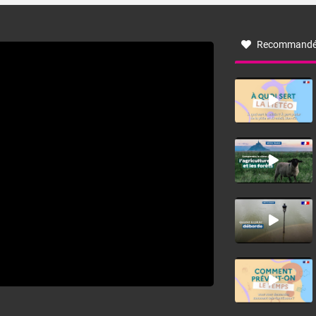
à nord-ouest, dans un secteur qui part du Roussillon à la
vallée de l’Aude et à l’ouest de l’Hérault. L’étymologie de
ce vent vient du latin trasmontanus, signifiant au-delà des
monts, en allusion aux régions montagneuses d’où
Recommandé
provient ce vent.