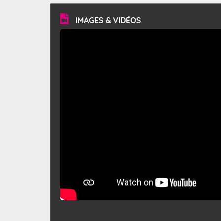
vitesse moyenne de 50 km/h et atteindre 80 à 100 km/h
en rafales, parfois davantage. Il parcourt la basse vallée
du Rhône et la Provence et envahit le littoral
IMAGES & VIDÉOS
méditerranéen à partir de la Camargue.