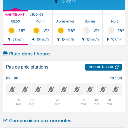
5
km/h
MAINTENANT
JEUDI 06
08:59
Matin
Après-midi
Soirée
Nuit
18°
21°
26°
21°
15°
5
km/h
10
km/h
15
km/h
15
km/h
10
km/h
Pluie dans l'heure
Pas de précipitations
METTRE À JOUR
09 : 00
10 : 00
5
10
20
30
40
50
min
min
min
min
min
min
Comparaison aux normales