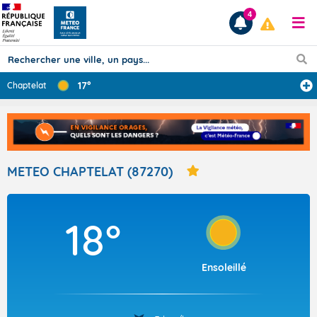
4
17°
Chaptelat
Prévisions
TOUS LES RÉSULTATS
METEO CHAPTELAT (87270)
Articles
18°
Ensoleillé