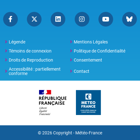
Légende
Mentions Légales
Témoins de connexion
Politique de Confidentialité
Droits de Reproduction
Consentement
Accessibilité : partiellement
Contact
conforme
© 2026 Copyright -
Météo-France