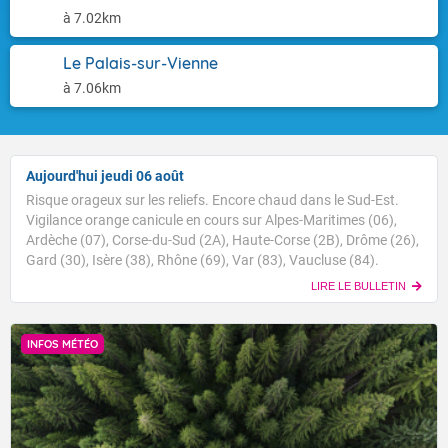
à 7.02km
Le Palais-sur-Vienne
à 7.06km
Aujourd'hui jeudi 06 août
Risque orageux sur les reliefs. Encore chaud dans le Sud-Est.
Vigilance orange canicule en cours sur Alpes-Maritimes (06),
Ardèche (07), Corse-du-Sud (2A), Haute-Corse (2B), Drôme (26),
Gard (30), Isère (38), Rhône (69), Var (83), Vaucluse (84).
LIRE LE BULLETIN
INFOS MÉTÉO