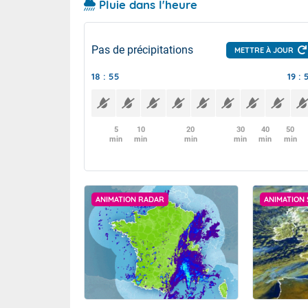
Pluie dans l'heure
Pas de précipitations
METTRE À JOUR
18 : 55
19 : 
5
10
20
30
40
50
min
min
min
min
min
min
ANIMATION RADAR
ANIMATION 