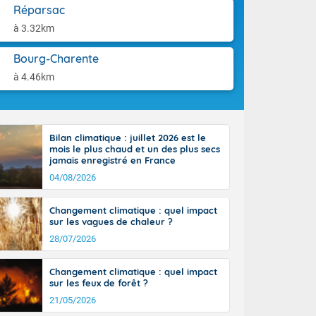
-France jusque
aison.
Réparsac
sur la Corse.
à 3.32km
des Pyrénées,
. En marge de
Bourg-Charente
rection de la
di. En soirée,
à 4.46km
 sur
e thermomètre
squ'à 22 à 24,
culier, sur le
Bilan climatique : juillet 2026 est le
, hors côtes
mois le plus chaud et un des plus secs
nt 38 ou 39
jamais enregistré en France
04/08/2026
Changement climatique : quel impact
sur les vagues de chaleur ?
28/07/2026
Changement climatique : quel impact
sur les feux de forêt ?
21/05/2026