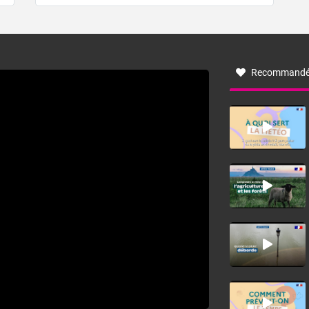
de forêt. Mais qu'est-ce que la tramontane ? Quelles sont
ses caractéristiques ? La tramontane est un vent
turbulent soufflant de secteur nord-ouest à nord, ou ouest
à nord-ouest, dans un secteur qui part du Roussillon à la
vallée de l’Aude et à l’ouest de l’Hérault. L’étymologie de
ce vent vient du latin trasmontanus, signifiant au-delà des
monts, en allusion aux régions montagneuses d’où
Recommandé
provient ce vent.