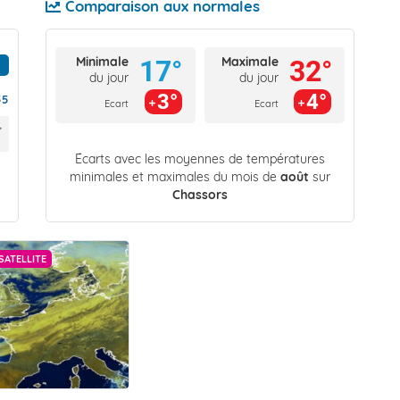
Comparaison aux normales
Minimale
Maximale
17°
32°
du jour
du jour
3°
4°
55
Ecart
Ecart
Écarts avec les moyennes de températures
minimales et maximales du mois de
août
sur
Chassors
SATELLITE