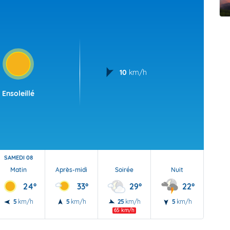
t Futuna
oid
10
km/h
Ensoleillé
SAMEDI 08
Matin
Après-midi
Soirée
Nuit
24°
33°
29°
22°
5
km/h
5
km/h
25
km/h
5
km/h
65 km/h