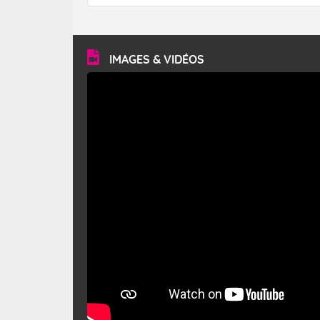
forêt. Mais qu'est-ce que le mistral ? Quelles sont ses
caractéristiques ? Le mistral est un vent régional,
turbulent et généralement sec, pouvant souffler à une
vitesse moyenne de 50 km/h et atteindre 80 à 100 km/h
en rafales, parfois davantage. Il parcourt la basse vallée
du Rhône et la Provence et envahit le littoral
IMAGES & VIDÉOS
méditerranéen à partir de la Camargue.