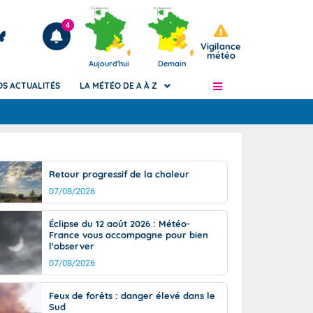
4
Vigilance
météo
Aujourd'hui
Demain
OS ACTUALITÉS
LA MÉTÉO DE A À Z
Articles
ngers
Retour progressif de la chaleur
Phénomènes dangereux de J+2 à J+7
07/08/2026
civile
Avertissement pluies intenses à l'échelle
des communes (Apic)
és
Éclipse du 12 août 2026 : Météo-
Bulletins Marine
France vous accompagne pour bien
l'observer
ateur de
Bulletins d'estimation du risque
d'avalanche
07/08/2026
-pompier
Météo des forêts
Feux de forêts : danger élevé dans le
Vigicrues
Sud