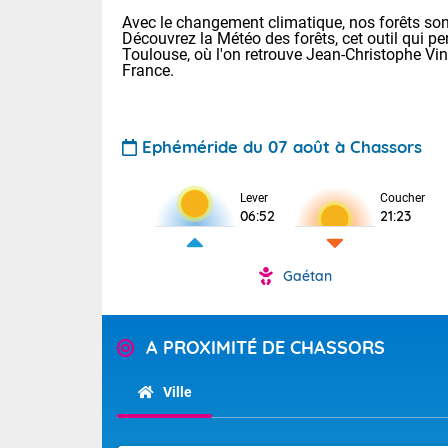
Avec le changement climatique, nos forêts sont
Découvrez la Météo des forêts, cet outil qui pe
Toulouse, où l'on retrouve Jean-Christophe Vi
France.
Ephéméride du 07 août à Chassors
Voici les tem
Lever
Coucher
22/14 Paris :
06:52
21:23
Clermont-Fd :
Limoges : 29/
Lille : 25/15
Gaétan
TENDANCE P
Demain same
Pour la sema
Très chaud
A PROXIMITÉ DE CHASSORS
samedi, 12
Au niveau du 
températures 
Alpes-Marit
Ville
Drôme (26),
Tendance des
(74), Var (8
2026 :