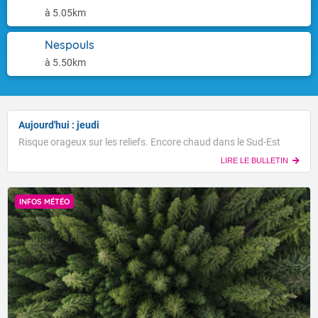
à 5.05km
Nespouls
à 5.50km
Aujourd'hui : jeudi
Risque orageux sur les reliefs. Encore chaud dans le Sud-Est
LIRE LE BULLETIN
INFOS MÉTÉO