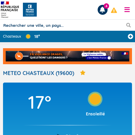
4
18°
Chasteaux
Prévisions
TOUS LES RÉSULTATS
METEO CHASTEAUX (19600)
Articles
17°
Ensoleillé