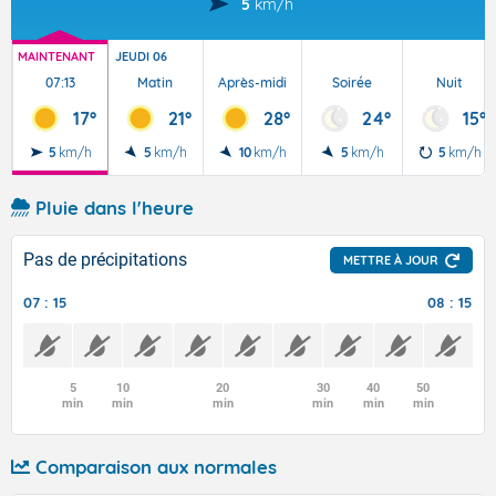
5
km/h
MAINTENANT
JEUDI 06
07:13
Matin
Après-midi
Soirée
Nuit
17°
21°
28°
24°
15°
5
km/h
5
km/h
10
km/h
5
km/h
5
km/h
Pluie dans l'heure
Pas de précipitations
METTRE À JOUR
07 : 15
08 : 15
5
10
20
30
40
50
min
min
min
min
min
min
Comparaison aux normales