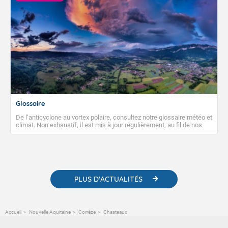
Glossaire
De l’anticyclone au vortex polaire, consultez notre glossaire météo et
climat. Non exhaustif, il est mis à jour régulièrement, au fil de nos
publications. Vous y trouverez également des liens utiles vers nos
contenus pédagogiques concernant les phénomènes
météorologiques et des informations scientifiques sur le
changement climatique.
PLUS D'ACTUALITÉS
Accueil
Nouvelle Aquitaine
Corrèze
Chasteaux