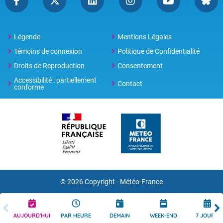
Légende
Mentions Légales
Témoins de connexion
Politique de Confidentialité
Droits de Reproduction
Consentement
Accessibilité : partiellement
Contact
conforme
© 2026 Copyright -
Météo-France
AUJOURD'HUI
PAR HEURE
DEMAIN
WEEK-END
7 JOURS