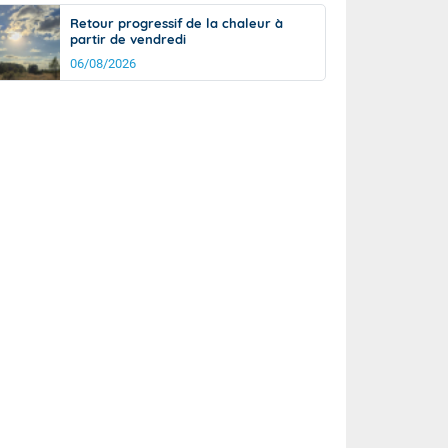
Retour progressif de la chaleur à
partir de vendredi
06/08/2026
rée
Nuit
24°
20°
km/h
10
km/h