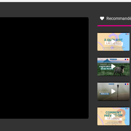
à nord-ouest, dans un secteur qui part du Roussillon à la
vallée de l’Aude et à l’ouest de l’Hérault. L’étymologie de
ce vent vient du latin trasmontanus, signifiant au-delà des
monts, en allusion aux régions montagneuses d’où
Recommandé
provient ce vent.