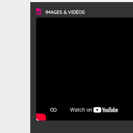
vitesse moyenne de 50 km/h et atteindre 80 à 100 km/h
en rafales, parfois davantage. Il parcourt la basse vallée
du Rhône et la Provence et envahit le littoral
IMAGES & VIDÉOS
méditerranéen à partir de la Camargue.