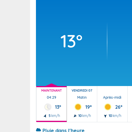
Wallis e
Grand fr
13°
MAINTENANT
VENDREDI 07
04:29
Matin
Après-midi
13°
19°
26°
5
km/h
10
km/h
10
km/h
Pluie dans l'heure