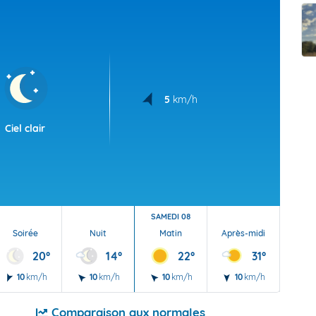
t Futuna
oid
5
km/h
Ciel clair
SAMEDI 08
Soirée
Nuit
Matin
Après-midi
Soi
20°
14°
22°
31°
10
km/h
10
km/h
10
km/h
10
km/h
10
Comparaison aux normales