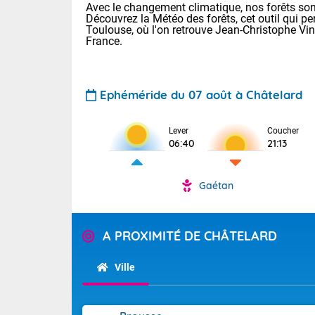
Avec le changement climatique, nos forêts sont
Découvrez la Météo des forêts, cet outil qui pe
Toulouse, où l'on retrouve Jean-Christophe Vi
France.
Ephéméride du 07 août à Châtelard
Lever
Coucher
Voici les tem
06:40
21:13
28 Lyon : 31 
: 27 Nancy : 
31 Lille : 26 
Gaétan
TENDANCE P
Demain : ven
Pour la sema
A PROXIMITÉ DE CHÂTELARD
Calme, enso
Cette semain
La journée s'
temps devrait 
Ville
territoire. O
Tendance des
pyrénéennes, l
2026 :
alors que la 