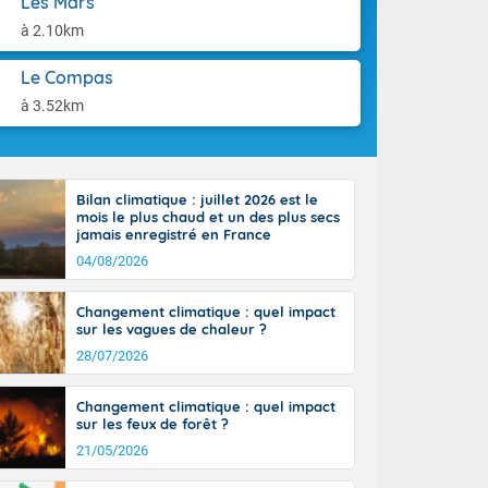
Les Mars
ttoral l'après-
aison.
n général, 14
à 2.10km
r
sse, il fait
Le Compas
ouvent 30 à 35
à 3.52km
Bilan climatique : juillet 2026 est le
mois le plus chaud et un des plus secs
jamais enregistré en France
04/08/2026
Changement climatique : quel impact
sur les vagues de chaleur ?
28/07/2026
Changement climatique : quel impact
sur les feux de forêt ?
21/05/2026