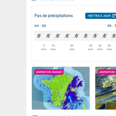
Pas de précipitations
METTRE À JOUR
04 : 30
05 : 
5
10
20
30
40
50
min
min
min
min
min
min
ANIMATION RADAR
ANIMATION 