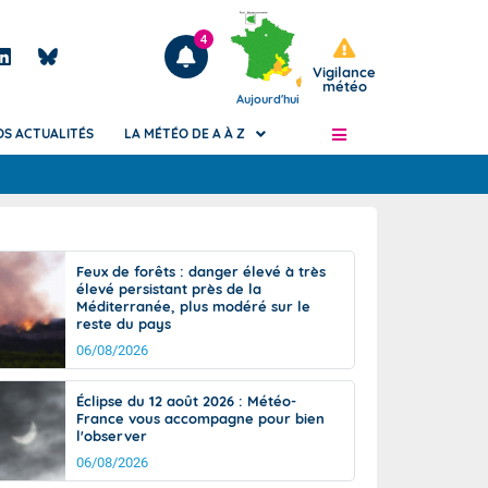
4
Vigilance
météo
Aujourd'hui
OS ACTUALITÉS
LA MÉTÉO DE A À Z
Articles
ngers
Feux de forêts : danger élevé à très
Phénomènes dangereux de J+2 à J+7
élevé persistant près de la
civile
Méditerranée, plus modéré sur le
Avertissement pluies intenses à l'échelle
reste du pays
des communes (Apic)
és
06/08/2026
Bulletins Marine
ateur de
Bulletins d'estimation du risque
Éclipse du 12 août 2026 : Météo-
d'avalanche
France vous accompagne pour bien
-pompier
l'observer
Météo des forêts
06/08/2026
Vigicrues