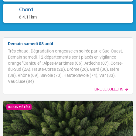
Chard
à 4.11km
Demain samedi 08 août
Très chaud. Dégradation orageuse en soirée par le Sud-Ouest.
Demain samedi, 12 départements sont placés en vigilance
orange "Canicule" : Alpes-Maritimes (06), Ardèche (07), Corse-
du-Sud (2A), Haute-Corse (2B), Drôme (26), Gard (30), Isère
(38), Rhône (69), Savoie (73), Haute-Savoie (74), Var (83),
Vaucluse (84)
LIRE LE BULLETIN
INFOS MÉTÉO