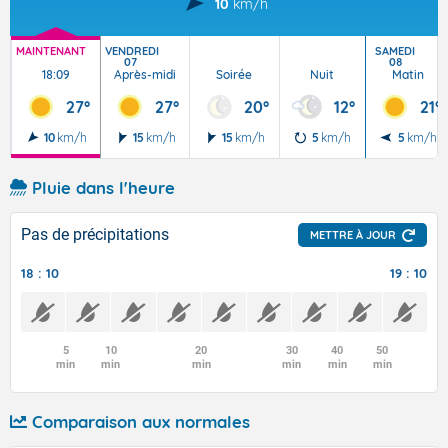
10
km/h
MAINTENANT
VENDREDI
SAMEDI
07
08
18:09
Après-midi
Soirée
Nuit
Matin
27°
27°
20°
12°
21°
10
km/h
15
km/h
15
km/h
5
km/h
5
km/h
Pluie dans l'heure
Pas de précipitations
METTRE À JOUR
18 : 10
19 : 10
5
10
20
30
40
50
min
min
min
min
min
min
Comparaison aux normales