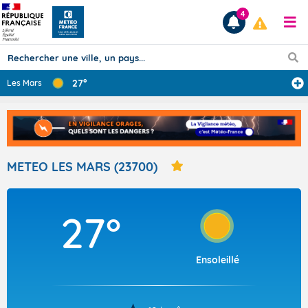
4
27°
Les Mars
Prévisions
TOUS LES RÉSULTATS
METEO LES MARS (23700)
Articles
27°
Ensoleillé