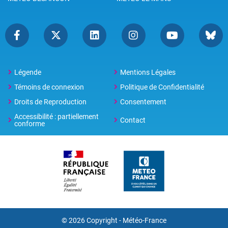
Légende
Mentions Légales
Témoins de connexion
Politique de Confidentialité
Droits de Reproduction
Consentement
Accessibilité : partiellement
Contact
conforme
© 2026 Copyright -
Météo-France