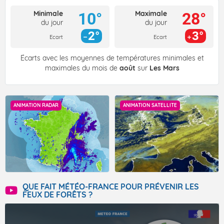
Minimale
Maximale
10°
28°
du jour
du jour
2°
3°
Ecart
Ecart
Écarts avec les moyennes de températures minimales et
maximales du mois de
août
sur
Les Mars
ANIMATION RADAR
ANIMATION SATELLITE
QUE FAIT MÉTÉO-FRANCE POUR PRÉVENIR LES
FEUX DE FORÊTS ?