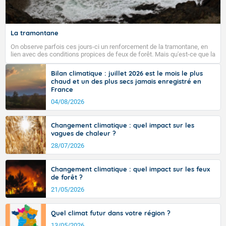
La tramontane
On observe parfois ces jours-ci un renforcement de la tramontane, en
lien avec des conditions propices de feux de forêt. Mais qu'est-ce que la
tramontane ? Quelles sont ses caractéristiques ? La tramontane est un
vent turbulent soufflant de secteur nord-ouest à nord, ou ouest à nord-
Bilan climatique : juillet 2026 est le mois le plus
ouest, dans un secteur qui part du Roussillon à la vallée de l’Aude et à
chaud et un des plus secs jamais enregistré en
l’ouest de l’Hérault. L’étymologie de ce vent vient du latin trasmontanus,
France
signifiant au-delà des monts, en allusion aux régions montagneuses
d’où provient ce vent.
04/08/2026
Changement climatique : quel impact sur les
vagues de chaleur ?
28/07/2026
Changement climatique : quel impact sur les feux
de forêt ?
21/05/2026
Quel climat futur dans votre région ?
13/05/2026