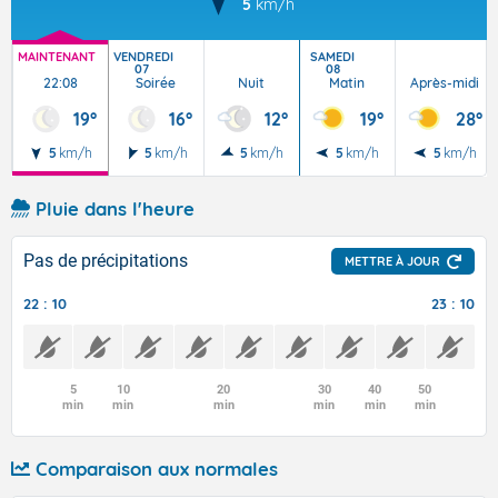
5
km/h
MAINTENANT
VENDREDI
SAMEDI
07
08
22:08
Soirée
Nuit
Matin
Après-midi
19°
16°
12°
19°
28°
5
km/h
5
km/h
5
km/h
5
km/h
5
km/h
Pluie dans l'heure
Pas de précipitations
METTRE À JOUR
22 : 10
23 : 10
5
10
20
30
40
50
min
min
min
min
min
min
Comparaison aux normales