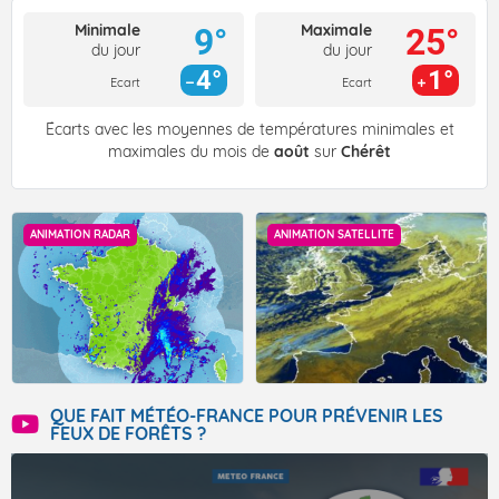
Minimale
Maximale
9°
25°
du jour
du jour
4°
1°
Ecart
Ecart
Écarts avec les moyennes de températures minimales et
maximales du mois de
août
sur
Chérêt
ANIMATION RADAR
ANIMATION SATELLITE
QUE FAIT MÉTÉO-FRANCE POUR PRÉVENIR LES
FEUX DE FORÊTS ?