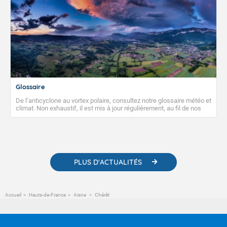
Glossaire
De l’anticyclone au vortex polaire, consultez notre glossaire météo et
climat. Non exhaustif, il est mis à jour régulièrement, au fil de nos
publications. Vous y trouverez également des liens utiles vers nos
contenus pédagogiques concernant les phénomènes
météorologiques et des informations scientifiques sur le
changement climatique.
PLUS D'ACTUALITÉS
Accueil
Hauts-de-France
Aisne
Chérêt