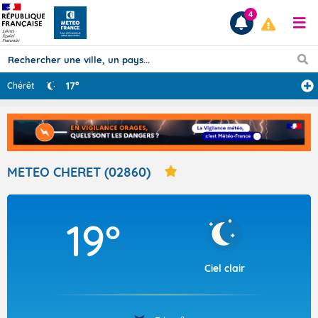
4
17°
Chérêt
Prévisions
TOUS LES RÉSULTATS
METEO CHERET (02860)
Articles
19°
Ciel clair