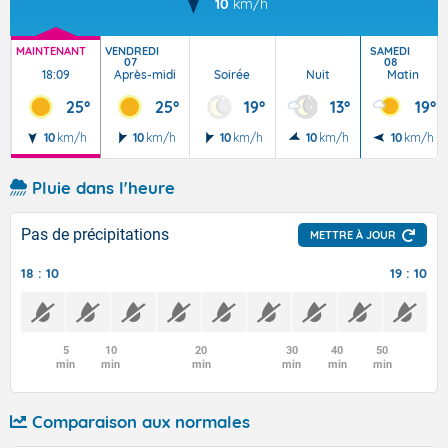
10
km/h
MAINTENANT
VENDREDI
SAMEDI
07
08
18:09
Après-midi
Soirée
Nuit
Matin
25°
25°
19°
13°
19°
10
km/h
10
km/h
10
km/h
10
km/h
10
km/h
Pluie dans l'heure
Pas de précipitations
METTRE À JOUR
18 : 10
19 : 10
5
10
20
30
40
50
min
min
min
min
min
min
Comparaison aux normales