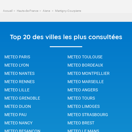
Accueil
Hauts-de-France
Aisne
Martigny-Courpierre
Top 20 des villes les plus consultées
METEO PARIS
METEO TOULOUSE
METEO LYON
METEO BORDEAUX
METEO NANTES
METEO MONTPELLIER
METEO RENNES
METEO MARSEILLE
METEO LILLE
METEO ANGERS
METEO GRENOBLE
METEO TOURS
METEO DIJON
METEO LIMOGES
METEO PAU
METEO STRASBOURG
METEO NANCY
METEO BREST
METEO BESANCON
METEO LE MANS