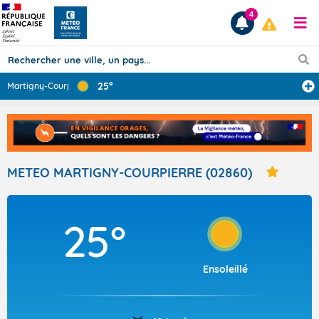
4
25°
Martigny-Courpi
...
Prévisions
TOUS LES RÉSULTATS
METEO MARTIGNY-COURPIERRE (02860)
Articles
25°
Ensoleillé