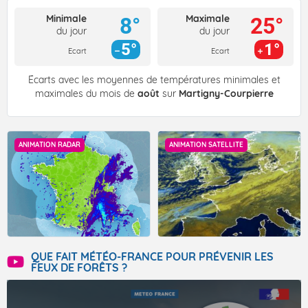
Minimale
Maximale
8°
25°
du jour
du jour
5°
1°
Ecart
Ecart
Écarts avec les moyennes de températures minimales et
maximales du mois de
août
sur
Martigny-Courpierre
ANIMATION RADAR
ANIMATION SATELLITE
QUE FAIT MÉTÉO-FRANCE POUR PRÉVENIR LES
FEUX DE FORÊTS ?