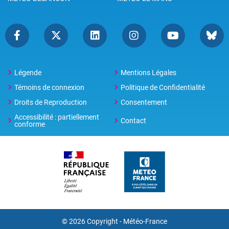
Légende
Mentions Légales
Témoins de connexion
Politique de Confidentialité
Droits de Reproduction
Consentement
Accessibilité : partiellement
Contact
conforme
© 2026 Copyright -
Météo-France