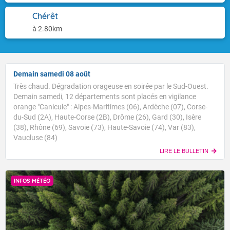
Chérêt
à 2.80km
Demain samedi 08 août
Très chaud. Dégradation orageuse en soirée par le Sud-Ouest.
Demain samedi, 12 départements sont placés en vigilance
orange "Canicule" : Alpes-Maritimes (06), Ardèche (07), Corse-
du-Sud (2A), Haute-Corse (2B), Drôme (26), Gard (30), Isère
(38), Rhône (69), Savoie (73), Haute-Savoie (74), Var (83),
Vaucluse (84)
LIRE LE BULLETIN
INFOS MÉTÉO