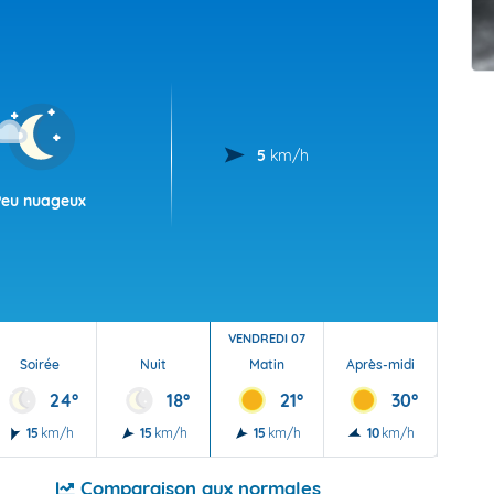
t Futuna
oid
5
km/h
Peu nuageux
VENDREDI 07
Soirée
Nuit
Matin
Après-midi
Soi
24°
18°
21°
30°
15
km/h
15
km/h
15
km/h
10
km/h
15
Comparaison aux normales