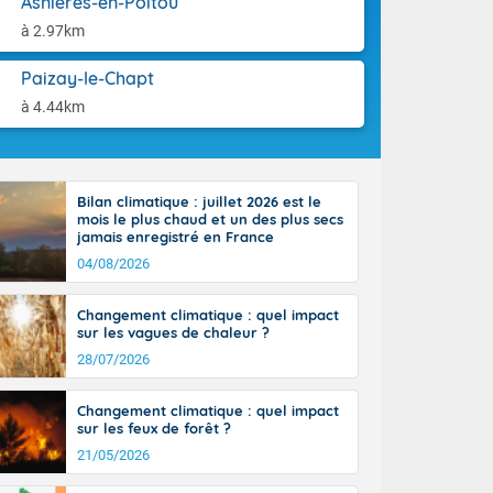
Asnières-en-Poitou
aison.
n ensoleillée,
à 2.97km
 nuages
sionner une
Paizay-le-Chapt
lpes
iques, le vent
à 4.44km
et tramontane
. Les
. Il fait 12 à
uages, elles
Bilan climatique : juillet 2026 est le
terranéen et
mois le plus chaud et un des plus secs
ste sur le
jamais enregistré en France
ales
04/08/2026
Rhône-Alpes à
 terres et 20
Changement climatique : quel impact
sur les vagues de chaleur ?
28/07/2026
Changement climatique : quel impact
sur les feux de forêt ?
21/05/2026