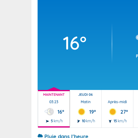
Wallis e
Grand fr
16°
MAINTENANT
JEUDI 06
03:23
Matin
Après-midi
16°
19°
27°
5
km/h
10
km/h
15
km/h
Pluie dans l'heure