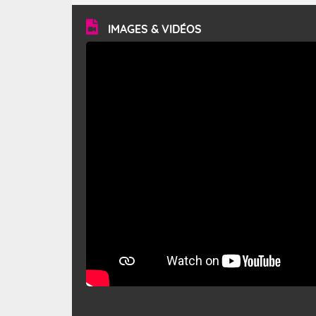
vitesse moyenne de 50 km/h et atteindre 80 à 100 km/h
en rafales, parfois davantage. Il parcourt la basse vallée
du Rhône et la Provence et envahit le littoral
IMAGES & VIDÉOS
méditerranéen à partir de la Camargue.