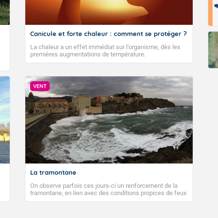
Canicule et forte chaleur : comment se protéger ?
La chaleur a un effet immédiat sur l’organisme, dès les
premières augmentations de température.
VENT
La tramontane
On observe parfois ces jours-ci un renforcement de la
tramontane, en lien avec des conditions propices de feux
de forêt. Mais qu'est-ce que la tramontane ? Quelles sont
ses caractéristiques ? La tramontane est un vent
turbulent soufflant de secteur nord-ouest à nord, ou ouest