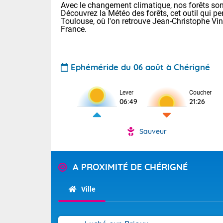
Avec le changement climatique, nos forêts sont
Découvrez la Météo des forêts, cet outil qui pe
Toulouse, où l'on retrouve Jean-Christophe Vi
France.
Ephéméride du 06 août à Chérigné
Voici les tem
Lever
Coucher
06:49
21:26
Lyon : 32 Bia
25 Nancy : 28
31 Lille : 24 
Sauveur
Demain : jeud
TENDANCE P
Risque ora
Pour la sema
A PROXIMITÉ DE CHÉRIGNÉ
Vigilance ora
Cette semain
devrait rester
Ville
(2A), Haute-C
(84). Sur le 
Tendance des
de journée, l
2026 :
Sur les crête