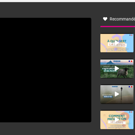
à nord-ouest, dans un secteur qui part du Roussillon à la
vallée de l’Aude et à l’ouest de l’Hérault. L’étymologie de
ce vent vient du latin trasmontanus, signifiant au-delà des
monts, en allusion aux régions montagneuses d’où
Recommandé
provient ce vent.