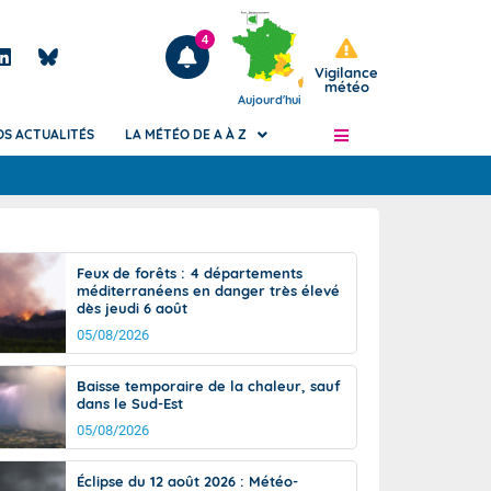
4
Vigilance
météo
Aujourd'hui
OS ACTUALITÉS
LA MÉTÉO DE A À Z
Articles
ngers
Feux de forêts : 4 départements
Phénomènes dangereux de J+2 à J+7
méditerranéens en danger très élevé
civile
dès jeudi 6 août
Avertissement pluies intenses à l'échelle
des communes (Apic)
05/08/2026
és
Bulletins Marine
Baisse temporaire de la chaleur, sauf
ateur de
Bulletins d'estimation du risque
dans le Sud-Est
d'avalanche
05/08/2026
-pompier
Météo des forêts
Vigicrues
Éclipse du 12 août 2026 : Météo-