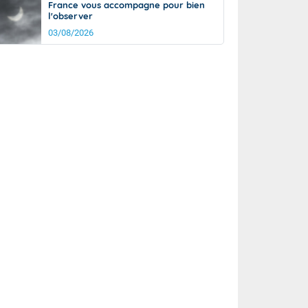
France vous accompagne pour bien
l'observer
03/08/2026
rée
Nuit
25°
19°
km/h
15
km/h