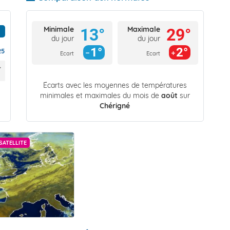
Minimale
Maximale
13°
29°
du jour
du jour
1°
2°
25
Ecart
Ecart
Écarts avec les moyennes de températures
minimales et maximales du mois de
août
sur
Chérigné
SATELLITE