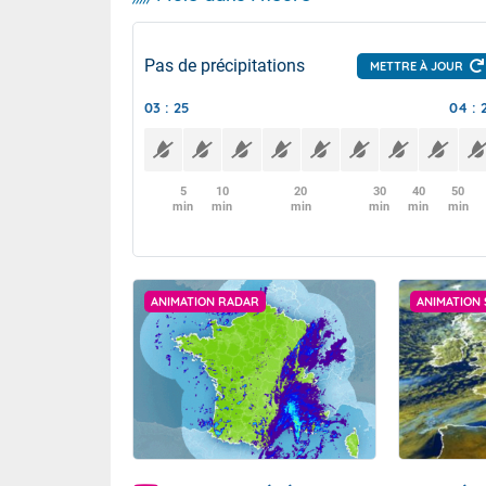
Pas de précipitations
METTRE À JOUR
03 : 25
04 : 
5
10
20
30
40
50
min
min
min
min
min
min
ANIMATION RADAR
ANIMATION 