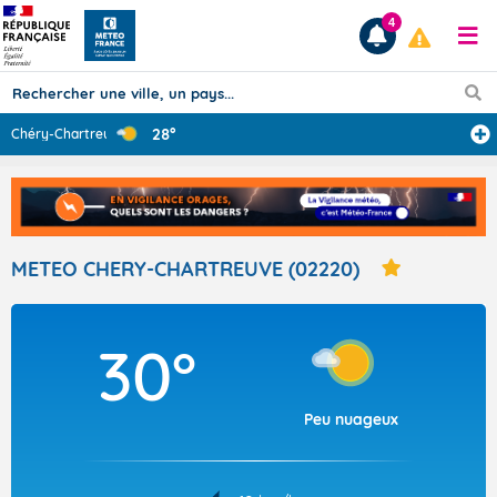
4
28°
Chéry-Chartreuv
...
Prévisions
TOUS LES RÉSULTATS
METEO CHERY-CHARTREUVE (02220)
Articles
30°
Peu nuageux