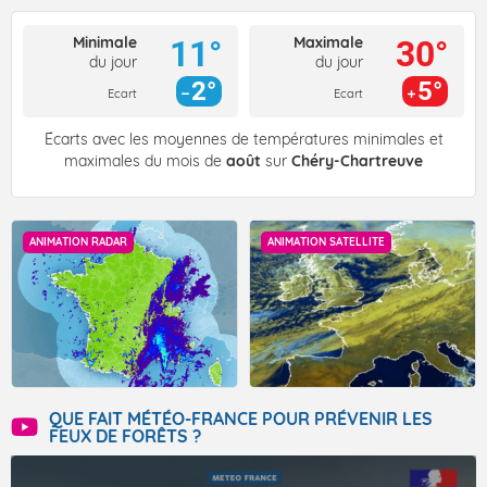
Minimale
Maximale
11°
30°
du jour
du jour
2°
5°
Ecart
Ecart
Écarts avec les moyennes de températures minimales et
maximales du mois de
août
sur
Chéry-Chartreuve
ANIMATION RADAR
ANIMATION SATELLITE
QUE FAIT MÉTÉO-FRANCE POUR PRÉVENIR LES
FEUX DE FORÊTS ?