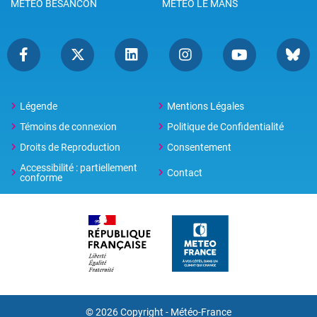
METEO BESANCON
METEO LE MANS
Légende
Mentions Légales
Témoins de connexion
Politique de Confidentialité
Droits de Reproduction
Consentement
Accessibilité : partiellement
Contact
conforme
© 2026 Copyright -
Météo-France