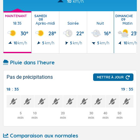
10
km/h
MAINTENANT
SAMEDI
DIMANCHE
08
09
18:35
Après-midi
Soirée
Nuit
Matin
30°
28°
22°
16°
23°
10
km/h
5
km/h
5
km/h
5
km/h
10
km/h
Pluie dans l'heure
Pas de précipitations
METTRE À JOUR
18 : 35
19 : 35
5
10
20
30
40
50
min
min
min
min
min
min
Comparaison aux normales