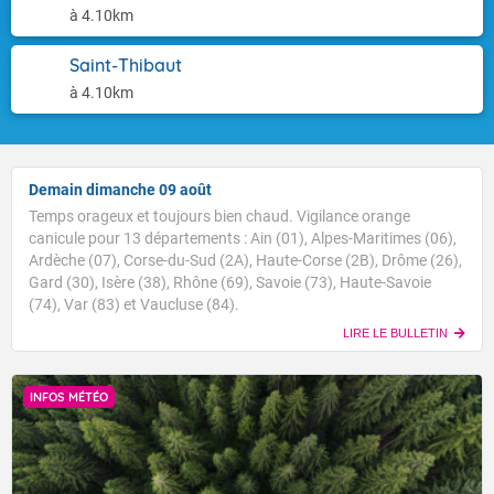
à 4.10km
Saint-Thibaut
à 4.10km
Demain dimanche 09 août
Temps orageux et toujours bien chaud. Vigilance orange
canicule pour 13 départements : Ain (01), Alpes-Maritimes (06),
Ardèche (07), Corse-du-Sud (2A), Haute-Corse (2B), Drôme (26),
Gard (30), Isère (38), Rhône (69), Savoie (73), Haute-Savoie
(74), Var (83) et Vaucluse (84).
LIRE LE BULLETIN
INFOS MÉTÉO