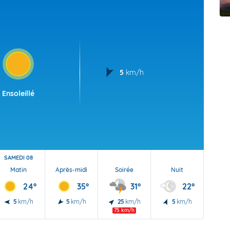
t Futuna
oid
5
km/h
Ensoleillé
SAMEDI 08
Matin
Après-midi
Soirée
Nuit
24°
35°
31°
22°
5
km/h
5
km/h
25
km/h
5
km/h
75 km/h