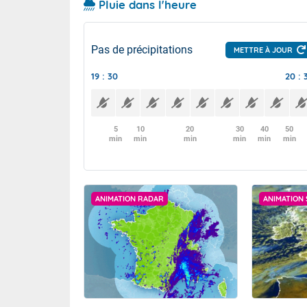
Pluie dans l'heure
Pas de précipitations
METTRE À JOUR
19 : 30
20 : 
5
10
20
30
40
50
min
min
min
min
min
min
ANIMATION RADAR
ANIMATION 