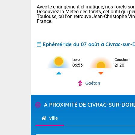
Avec le changement climatique, nos forêts sont
Découvrez la Météo des forêts, cet outil qui pe
Toulouse, où l'on retrouve Jean-Christophe Vi
France.
Ephéméride du 07 août à Civrac-sur
Voici les tem
Lever
Coucher
22/14 Paris :
06:53
21:20
Clermont-Fd :
Limoges : 29/
Lille : 25/15
Gaétan
TENDANCE P
Demain same
Pour la sema
Très chaud
A PROXIMITÉ DE CIVRAC-SUR-DO
samedi, 12
Au niveau du 
températures 
Alpes-Marit
Ville
Drôme (26),
Tendance des
(74), Var (8
2026 :