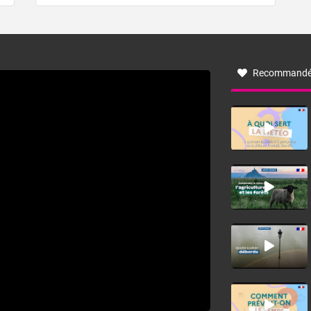
de forêt. Mais qu'est-ce que la tramontane ? Quelles sont
ses caractéristiques ? La tramontane est un vent
turbulent soufflant de secteur nord-ouest à nord, ou ouest
à nord-ouest, dans un secteur qui part du Roussillon à la
vallée de l’Aude et à l’ouest de l’Hérault. L’étymologie de
ce vent vient du latin trasmontanus, signifiant au-delà des
monts, en allusion aux régions montagneuses d’où
Recommandé
provient ce vent.