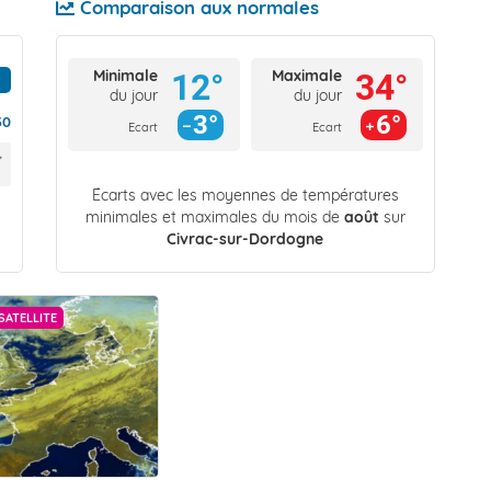
Comparaison aux normales
Minimale
Maximale
12°
34°
du jour
du jour
3°
6°
30
Ecart
Ecart
Écarts avec les moyennes de températures
minimales et maximales du mois de
août
sur
Civrac-sur-Dordogne
SATELLITE