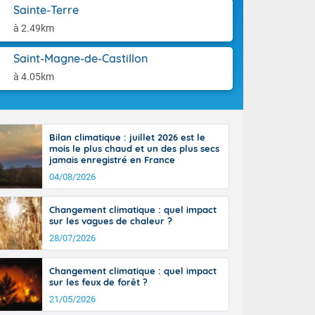
-France jusque
aison.
Sainte-Terre
sur la Corse.
à 2.49km
des Pyrénées,
. En marge de
Saint-Magne-de-Castillon
rection de la
di. En soirée,
à 4.05km
 sur
e thermomètre
squ'à 22 à 24,
culier, sur le
Bilan climatique : juillet 2026 est le
, hors côtes
mois le plus chaud et un des plus secs
nt 38 ou 39
jamais enregistré en France
04/08/2026
Changement climatique : quel impact
sur les vagues de chaleur ?
28/07/2026
Changement climatique : quel impact
sur les feux de forêt ?
21/05/2026