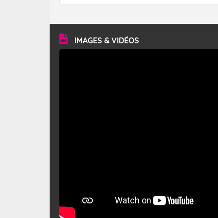
forêt. Mais qu'est-ce que le mistral ? Quelles sont ses
caractéristiques ? Le mistral est un vent régional,
turbulent et généralement sec, pouvant souffler à une
vitesse moyenne de 50 km/h et atteindre 80 à 100 km/h
en rafales, parfois davantage. Il parcourt la basse vallée
du Rhône et la Provence et envahit le littoral
IMAGES & VIDÉOS
méditerranéen à partir de la Camargue.