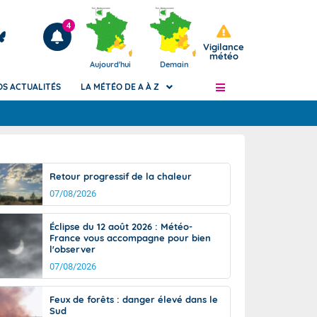
4
Vigilance
météo
Aujourd'hui
Demain
OS ACTUALITÉS
LA MÉTÉO DE A À Z
Articles
ngers
Retour progressif de la chaleur
Phénomènes dangereux de J+2 à J+7
07/08/2026
civile
Avertissement pluies intenses à l'échelle
des communes (Apic)
és
Éclipse du 12 août 2026 : Météo-
Bulletins Marine
France vous accompagne pour bien
l'observer
ateur de
Bulletins d'estimation du risque
d'avalanche
07/08/2026
-pompier
Météo des forêts
Feux de forêts : danger élevé dans le
Vigicrues
Sud