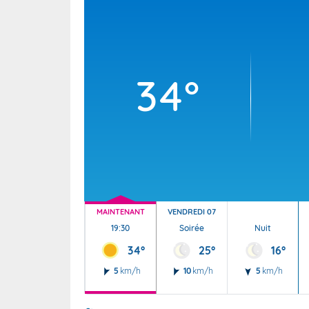
Wallis e
Grand fr
34°
MAINTENANT
VENDREDI 07
19:30
Soirée
Nuit
34°
25°
16°
5
km/h
10
km/h
5
km/h