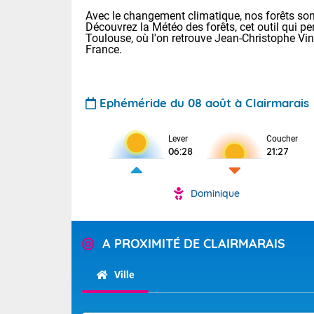
Avec le changement climatique, nos forêts sont
Découvrez la Météo des forêts, cet outil qui pe
Toulouse, où l'on retrouve Jean-Christophe Vi
France.
Ephéméride du 08 août à Clairmarais
Voici les tem
Lever
Coucher
: 13/28 Paris
06:28
21:27
Clermont-Fd :
Limoges : 19/
Lille : 14/29
Dominique
TENDANCE P
Aujourd'hui 
Pour la sema
Très chaud
A PROXIMITÉ DE CLAIRMARAIS
départemen
Au niveau du 
températures 
Maritimes 
Ville
(26), Gard 
Tendance des
(83), et Vau
2026 :