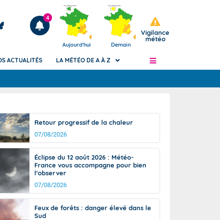
4
Vigilance
météo
Aujourd'hui
Demain
OS ACTUALITÉS
LA MÉTÉO DE A À Z
Articles
ngers
Retour progressif de la chaleur
Phénomènes dangereux de J+2 à J+7
07/08/2026
civile
Avertissement pluies intenses à l'échelle
des communes (Apic)
és
Éclipse du 12 août 2026 : Météo-
Bulletins Marine
France vous accompagne pour bien
l'observer
ateur de
Bulletins d'estimation du risque
d'avalanche
07/08/2026
-pompier
Météo des forêts
Feux de forêts : danger élevé dans le
Vigicrues
Sud