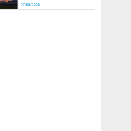
07/08/2026
rée
Nuit
23°
18°
km/h
15
km/h