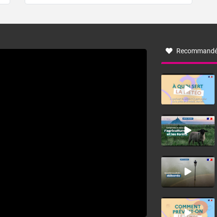
de forêt. Mais qu'est-ce que la tramontane ? Quelles sont
ses caractéristiques ? La tramontane est un vent
turbulent soufflant de secteur nord-ouest à nord, ou ouest
à nord-ouest, dans un secteur qui part du Roussillon à la
vallée de l’Aude et à l’ouest de l’Hérault. L’étymologie de
ce vent vient du latin trasmontanus, signifiant au-delà des
monts, en allusion aux régions montagneuses d’où
Recommandé
provient ce vent.