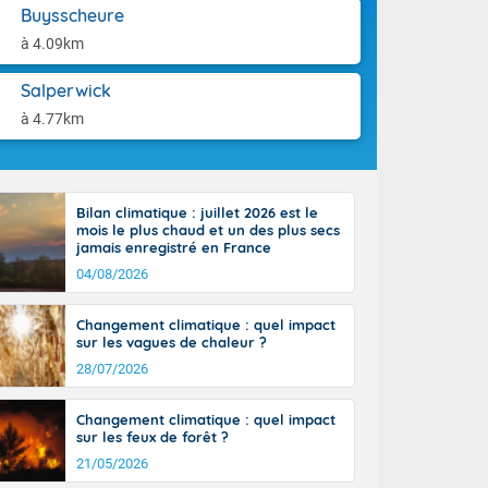
-France jusque
aison.
Buysscheure
ue sur la Corse
à 4.09km
 beauté le
chaine des
Salperwick
r moments. En
gagne en
à 4.77km
artie d'après-
de nuit
ces orages,
u jour, le
Bilan climatique : juillet 2026 est le
lus au sud,
mois le plus chaud et un des plus secs
en hausse, en
jamais enregistré en France
 quasi-
04/08/2026
pays et même
Changement climatique : quel impact
sur les vagues de chaleur ?
28/07/2026
Changement climatique : quel impact
sur les feux de forêt ?
21/05/2026