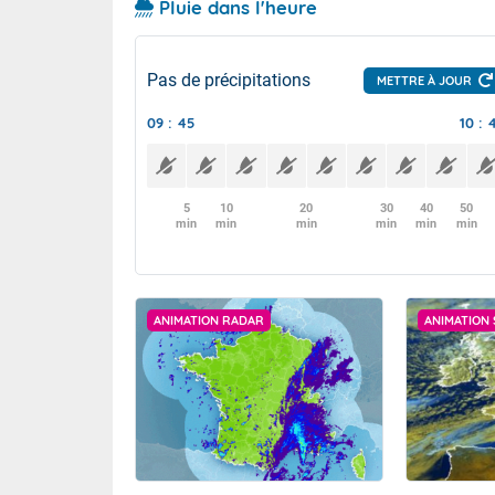
Pluie dans l'heure
Pas de précipitations
METTRE À JOUR
09 : 45
10 : 
5
10
20
30
40
50
min
min
min
min
min
min
ANIMATION RADAR
ANIMATION 