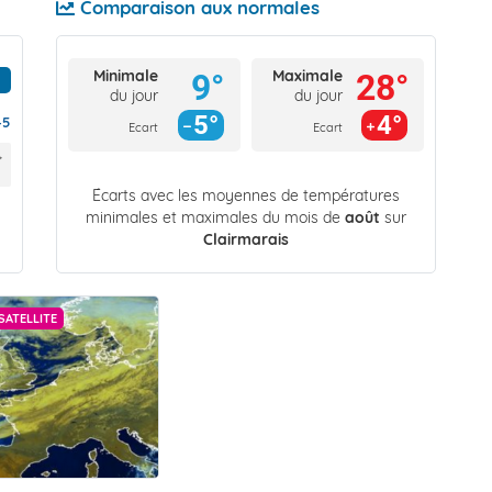
Comparaison aux normales
Minimale
Maximale
9°
28°
du jour
du jour
5°
4°
45
Ecart
Ecart
Écarts avec les moyennes de températures
minimales et maximales du mois de
août
sur
Clairmarais
SATELLITE