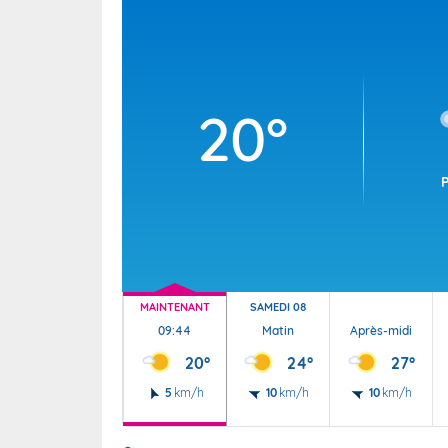
Wallis e
Grand fr
20°
MAINTENANT
SAMEDI 08
09:44
Matin
Après-midi
20°
24°
27°
5
km/h
10
km/h
10
km/h