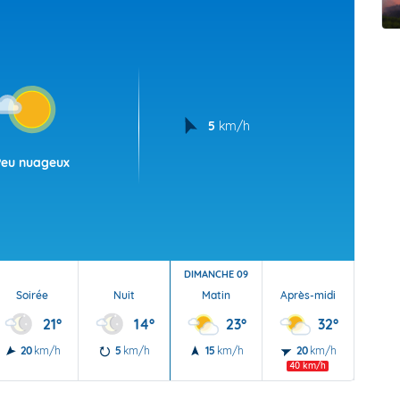
t Futuna
oid
5
km/h
Peu nuageux
DIMANCHE 09
Soirée
Nuit
Matin
Après-midi
Soi
21°
14°
23°
32°
20
km/h
5
km/h
15
km/h
20
km/h
15
40 km/h