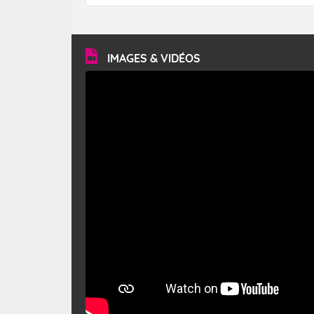
forêt. Mais qu'est-ce que le mistral ? Quelles sont ses
caractéristiques ? Le mistral est un vent régional,
turbulent et généralement sec, pouvant souffler à une
vitesse moyenne de 50 km/h et atteindre 80 à 100 km/h
en rafales, parfois davantage. Il parcourt la basse vallée
du Rhône et la Provence et envahit le littoral
IMAGES & VIDÉOS
méditerranéen à partir de la Camargue.