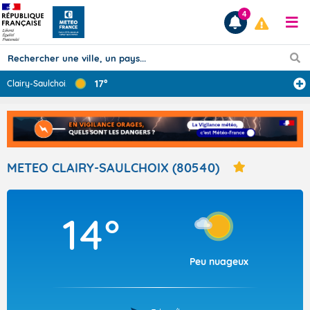
4
17°
Clairy-Saulchoi
...
Prévisions
TOUS LES RÉSULTATS
METEO CLAIRY-SAULCHOIX (80540)
Articles
14°
Peu nuageux