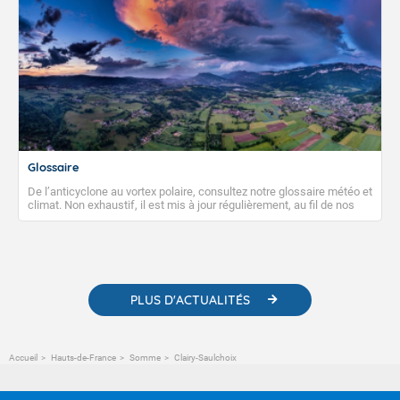
Glossaire
De l’anticyclone au vortex polaire, consultez notre glossaire météo et
climat. Non exhaustif, il est mis à jour régulièrement, au fil de nos
publications. Vous y trouverez également des liens utiles vers nos
contenus pédagogiques concernant les phénomènes
météorologiques et des informations scientifiques sur le
changement climatique.
PLUS D'ACTUALITÉS
Accueil
Hauts-de-France
Somme
Clairy-Saulchoix