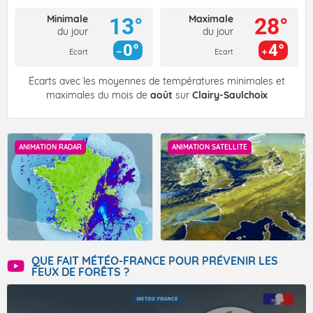
Minimale
Maximale
13°
28°
du jour
du jour
0°
4°
Ecart
Ecart
Écarts avec les moyennes de températures minimales et
maximales du mois de
août
sur
Clairy-Saulchoix
ANIMATION RADAR
ANIMATION SATELLITE
QUE FAIT MÉTÉO-FRANCE POUR PRÉVENIR LES
FEUX DE FORÊTS ?