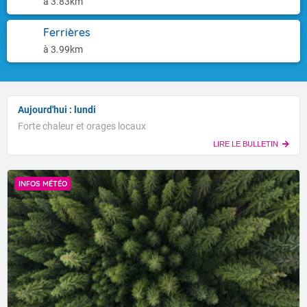
à 3.83km
Ferrières
à 3.99km
Aujourd'hui : lundi
Forte chaleur et orages locaux
LIRE LE BULLETIN
INFOS MÉTÉO