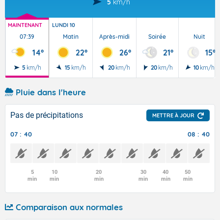
5
km/h
MAINTENANT
LUNDI 10
07:39
Matin
Après-midi
Soirée
Nuit
14°
22°
26°
21°
15°
5
km/h
15
km/h
20
km/h
20
km/h
10
km/h
Pluie dans l'heure
Pas de précipitations
METTRE À JOUR
07 : 40
08 : 40
5
10
20
30
40
50
min
min
min
min
min
min
Comparaison aux normales