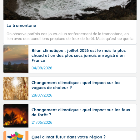
Fermer
La tramontane
On observe parfois ces jours-ci un renforcement de la tramontane, en
lien avec des conditions propices de feux de forêt. Mais qu'est-ce que la
tramontane ? Quelles sont ses caractéristiques ? La tramontane est un
vent turbulent soufflant de secteur nord-ouest à nord, ou ouest à nord-
Bilan climatique : juillet 2026 est le mois le plus
ouest, dans un secteur qui part du Roussillon à la vallée de l’Aude et à
chaud et un des plus secs jamais enregistré en
l’ouest de l’Hérault. L’étymologie de ce vent vient du latin trasmontanus,
France
signifiant au-delà des monts, en allusion aux régions montagneuses
d’où provient ce vent.
04/08/2026
Changement climatique : quel impact sur les
vagues de chaleur ?
28/07/2026
Changement climatique : quel impact sur les feux
de forêt ?
21/05/2026
Quel climat futur dans votre région ?