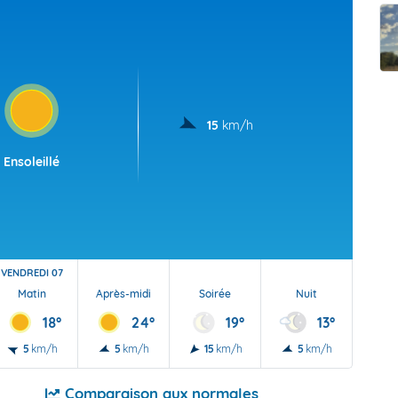
t Futuna
oid
15
km/h
Ensoleillé
VENDREDI 07
Matin
Après-midi
Soirée
Nuit
18°
24°
19°
13°
5
km/h
5
km/h
15
km/h
5
km/h
Comparaison aux normales