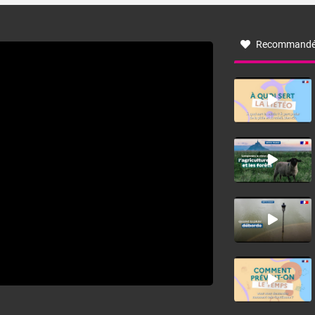
à nord-ouest, dans un secteur qui part du Roussillon à la
vallée de l’Aude et à l’ouest de l’Hérault. L’étymologie de
ce vent vient du latin trasmontanus, signifiant au-delà des
monts, en allusion aux régions montagneuses d’où
Recommandé
provient ce vent.