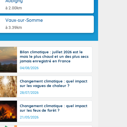
Aubigny
ttoral l'après-
aison.
n général, 14
à 2.00km
r
sse, il fait
Vaux-sur-Somme
ouvent 30 à 35
à 3.39km
Bilan climatique : juillet 2026 est le
mois le plus chaud et un des plus secs
jamais enregistré en France
04/08/2026
Changement climatique : quel impact
sur les vagues de chaleur ?
28/07/2026
Changement climatique : quel impact
sur les feux de forêt ?
21/05/2026