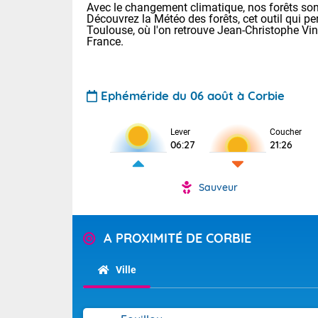
Avec le changement climatique, nos forêts sont
Découvrez la Météo des forêts, cet outil qui pe
Toulouse, où l'on retrouve Jean-Christophe Vi
France.
Ephéméride du 06 août à Corbie
Lever
Coucher
Voici les tem
06:27
21:26
28 Lyon : 31 
: 27 Nancy : 
31 Lille : 26 
Sauveur
TENDANCE P
Demain : ven
Pour la sema
A PROXIMITÉ DE CORBIE
Calme, enso
Cette semain
La journée s'
temps devrait 
Ville
territoire. O
Tendance des
pyrénéennes, l
2026 :
alors que la 