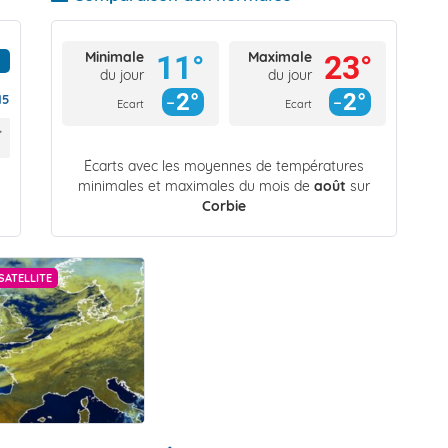
Minimale
Maximale
11°
23°
du jour
du jour
2°
2°
15
Ecart
Ecart
Écarts avec les moyennes de températures
minimales et maximales du mois de
août
sur
Corbie
SATELLITE