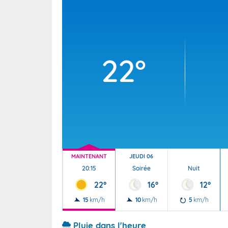
Wallis e
Grand fr
22°
MAINTENANT
JEUDI 06
20:15
Soirée
Nuit
22°
16°
12°
15
km/h
10
km/h
5
km/h
Pluie dans l'heure