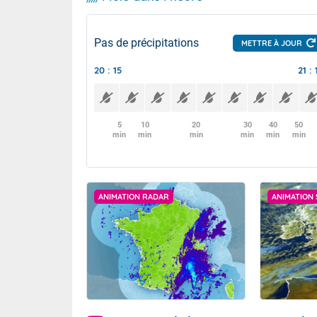
Pas de précipitations
METTRE À JOUR
20 : 15
21 : 
5
10
20
30
40
50
min
min
min
min
min
min
ANIMATION RADAR
ANIMATION 