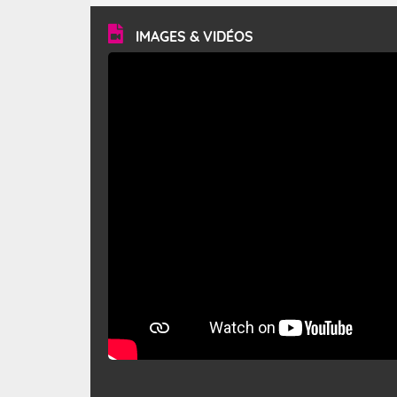
vitesse moyenne de 50 km/h et atteindre 80 à 100 km/h
en rafales, parfois davantage. Il parcourt la basse vallée
du Rhône et la Provence et envahit le littoral
IMAGES & VIDÉOS
méditerranéen à partir de la Camargue.