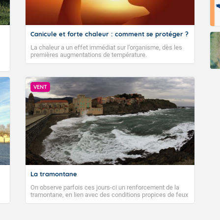
Canicule et forte chaleur : comment se protéger ?
La chaleur a un effet immédiat sur l’organisme, dès les
premières augmentations de température.
VENT
La tramontane
On observe parfois ces jours-ci un renforcement de la
tramontane, en lien avec des conditions propices de feux
de forêt. Mais qu'est-ce que la tramontane ? Quelles sont
ses caractéristiques ? La tramontane est un vent
turbulent soufflant de secteur nord-ouest à nord, ou ouest