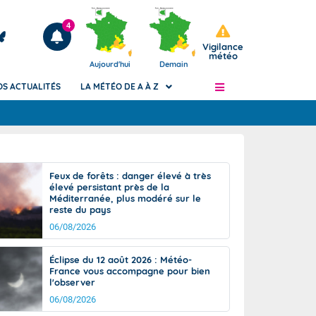
4
Vigilance
météo
Aujourd'hui
Demain
OS ACTUALITÉS
LA MÉTÉO DE A À Z
Articles
ngers
Feux de forêts : danger élevé à très
Phénomènes dangereux de J+2 à J+7
élevé persistant près de la
civile
Méditerranée, plus modéré sur le
Avertissement pluies intenses à l'échelle
reste du pays
des communes (Apic)
és
06/08/2026
Bulletins Marine
ateur de
Bulletins d'estimation du risque
Éclipse du 12 août 2026 : Météo-
d'avalanche
France vous accompagne pour bien
-pompier
l'observer
Météo des forêts
06/08/2026
Vigicrues