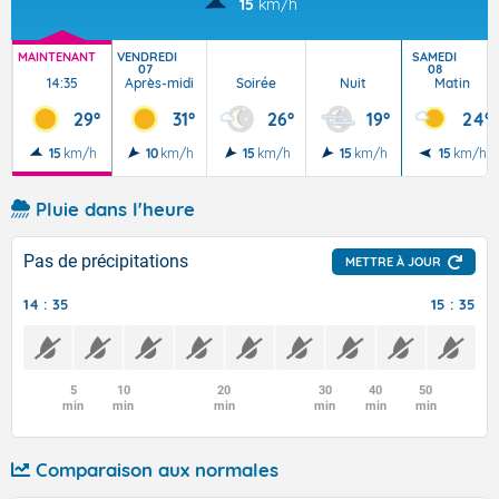
15
km/h
MAINTENANT
VENDREDI
SAMEDI
07
08
14:35
Après-midi
Soirée
Nuit
Matin
29°
31°
26°
19°
24°
15
km/h
10
km/h
15
km/h
15
km/h
15
km/h
Pluie dans l'heure
Pas de précipitations
METTRE À JOUR
14 : 35
15 : 35
5
10
20
30
40
50
min
min
min
min
min
min
Comparaison aux normales