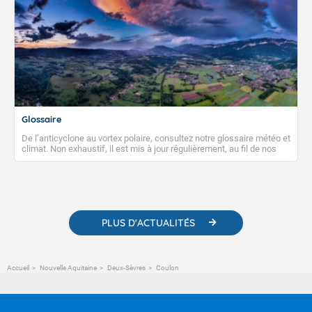
Glossaire
De l’anticyclone au vortex polaire, consultez notre glossaire météo et
climat. Non exhaustif, il est mis à jour régulièrement, au fil de nos
publications. Vous y trouverez également des liens utiles vers nos
contenus pédagogiques concernant les phénomènes
météorologiques et des informations scientifiques sur le
changement climatique.
PLUS D'ACTUALITÉS
Accueil
Nouvelle Aquitaine
Deux-Sèvres
Coulon