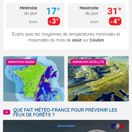
Minimale
Maximale
17°
31°
du jour
du jour
3°
4°
Ecart
Ecart
Écarts avec les moyennes de températures minimales et
maximales du mois de
août
sur
Coulon
ANIMATION RADAR
ANIMATION SATELLITE
QUE FAIT MÉTÉO-FRANCE POUR PRÉVENIR LES
FEUX DE FORÊTS ?