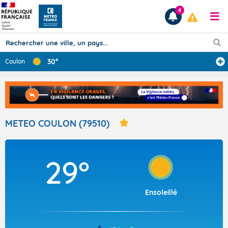
4
30°
Coulon
Prévisions
TOUS LES RÉSULTATS
METEO COULON (79510)
Articles
29°
Ensoleillé