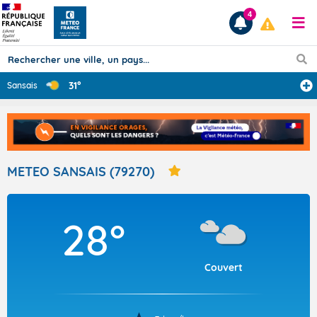
4
31°
Sansais
Prévisions
TOUS LES RÉSULTATS
METEO SANSAIS (79270)
Articles
28°
Couvert