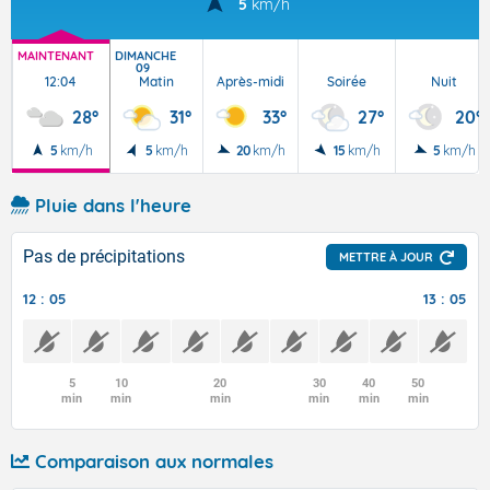
5
km/h
MAINTENANT
DIMANCHE
09
12:04
Matin
Après-midi
Soirée
Nuit
28°
31°
33°
27°
20°
5
km/h
5
km/h
20
km/h
15
km/h
5
km/h
Pluie dans l'heure
Pas de précipitations
METTRE À JOUR
12 : 05
13 : 05
5
10
20
30
40
50
min
min
min
min
min
min
Comparaison aux normales