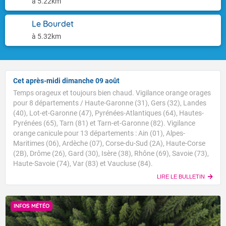
à 5.22km
Le Bourdet
à 5.32km
Cet après-midi dimanche 09 août
Temps orageux et toujours bien chaud. Vigilance orange orages
pour 8 départements / Haute-Garonne (31), Gers (32), Landes
(40), Lot-et-Garonne (47), Pyrénées-Atlantiques (64), Hautes-
Pyrénées (65), Tarn (81) et Tarn-et-Garonne (82). Vigilance
orange canicule pour 13 départements : Ain (01), Alpes-
Maritimes (06), Ardèche (07), Corse-du-Sud (2A), Haute-Corse
(2B), Drôme (26), Gard (30), Isère (38), Rhône (69), Savoie (73),
Haute-Savoie (74), Var (83) et Vaucluse (84).
LIRE LE BULLETIN
INFOS MÉTÉO